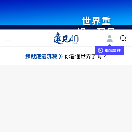
世界重
組・洞見
未來 與
世界領袖
職場雷達
練就底氣沉澱
你看懂世界了嗎？
同行