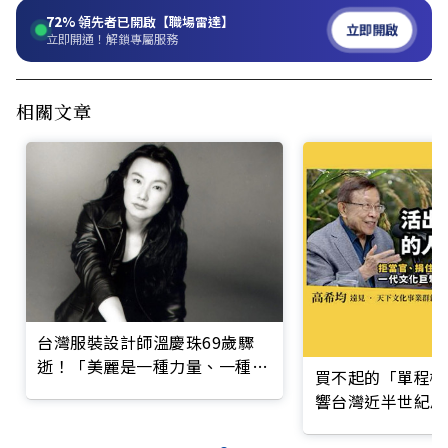
72%
領先者已開啟【職場雷達】
立即開啟
立即開通！解鎖專屬服務
相關文章
台灣服裝設計師溫慶珠69歲驟
逝！「美麗是一種力量、一種尊
買不起的「單程機
嚴」印度之旅成轉捩
響台灣近半世紀思