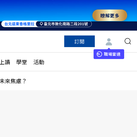
瞭解更多
訂閱
特色頻道
訂閱
見線上讀
ESG遠見
職場雷達
上讀
學堂
活動
多訂閱方案
城市學
刊購買
健康遠見
未來焦慮？
子報訂閱
華人精英論壇
享知識包
領導影響力學院