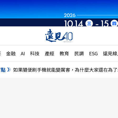
章
特輯
文章
大學升學、職涯攻略
遠
際
金融
AI
科技
產經
教育
民調
ESG
遠見線
國際
更
縣市施政調查全解析
金融
單
民調
盲點
如果隨便刷手機就能變厲害，為什麼大家還在為了
產經
電
好享生活
獨
專欄