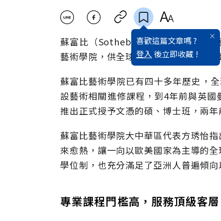
喜歡這篇文章嗎 ?
蘇富比（Sotheby），全球最知名
登入
後立即收藏 !
藝術學院，供全球頂尖的藝術專業人士
蘇富比藝術學院已有四十多年歷史，全
設藝術相關進修課程，到4年前與英國曼徹斯特大
推出正式授予文憑的碩、博士班，兩年
蘇富比藝術學院大中華區代表方琇怡指
來愈熱，讓一向以歐美國家為主導的全
學位制，也充分滿足了亞洲人普遍傾向
專業課程門檻高，服務頂級客層