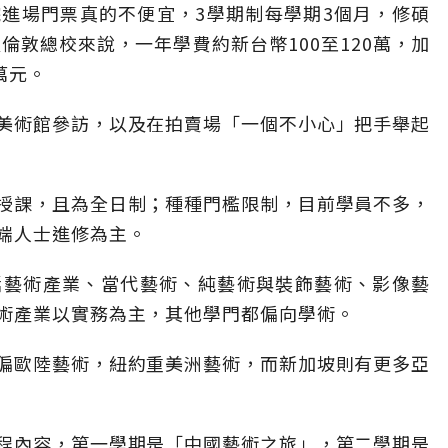
進場門票真的不便宜，3學期制每學期3個月，修碩
倫敦總校來說，一年學費約新台幣100至120萬，加
萬元。
美術館參訪，以及在拍賣場「一個不小心」把手舉起
授課，且為全日制；種種門檻限制，目前學員不多，
端人士進修為主。
括藝術產業、當代藝術、純藝術與裝飾藝術、影像藝
術產業以實務為主，其他學門都偏向學術。
偏歐陸藝術，紐約重美洲藝術，而新加坡則有更多亞
程內容，第一學期是「中國藝術之旅」，第二學期是