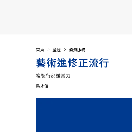
【遠見40週年慶】訂《遠見》贈實用家電3選1+暢銷好
首頁
產經
消費服務
藝術進修正流行
複製行家鑑賞力
吳永佳
加入追蹤
吳永佳