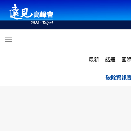
文
最新
最新
話題
國
雜誌目錄
活動
話題
AI
破除資訊
學堂
專題報導
科技
教育
遠見ON AIR
影音
合作