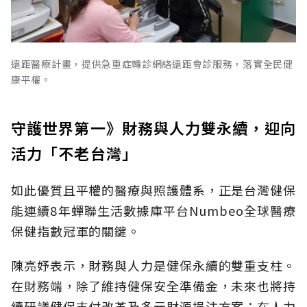
遠距醫療計畫，提供急重症轉診網絡遠距會診服務，落實全民健
康平權。
守護世界第一》財務與人力雙永續，迎向
活力「不老台灣」
如此優質且平權的醫療與照護體系，正是台灣健保
能連續8年蟬聯生活數據庫平台Numbeo全球醫療
保健指數冠軍的關鍵。
陳亮妤表示，財務與人力是健保永續的雙重支柱。
在財務端，除了維持健保安全準備金，未來也將持
續研議健保支付改革及多元財源挹注方案；在人力