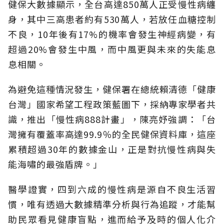
健保大數據顯示，全台高達850萬人正受慢性病纏
身，其中三高患者約有530萬人，若放任血糖控制
不良，10年後有17%的機率會發生神經病變，有
超過20%會發生中風，而中風更與未來的失能息
息相關。
為避免這種情況發生，健保署在總統賴清德「健康
台灣」國家希望工程政策藍圖下，採納專家學者共
識，推出「慢性病888計畫」，陳亮妤強調：「台
灣擁有覆蓋率高達99.9％的全民健保資料庫，這座
累積超過30年的數據金山，正是對抗慢性病與失
能海嘯的最強盾牌。」
醫學證實，四到六成的慢性病是源自不良生活習
慣，唯有透過大數據精準分析與行為追蹤，才能幫
助民眾看見健康盲點，進而給予及時的個人化介