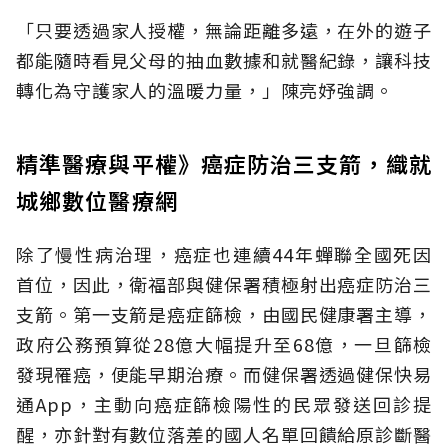
「只要透過家人授權，無論距離多遠，在外的遊子
都能隨時看見父母的抽血數據和就醫紀錄，讓科技
轉化為守護家人的溫暖力量，」陳亮妤強調。
精準醫療與平權》癌症防治三支箭，織就
城鄉數位醫療網
除了慢性病治理，癌症也連續44年蟬聯全國死因
首位，因此，衛福部與健保署積極射出癌症防治三
支箭。第一支箭是癌症篩檢，由國民健康署主導，
政府公務預算從28億大幅提升至68億，一旦篩檢
發現罹癌，便能早期治療。而健保署透過健保快易
通App，主動向癌症篩檢陽性的民眾發送回診提
醒，亦針對有數位落差的國人名單回饋給原診斷醫