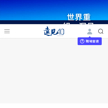
世界重
組・洞見
未來 與
世界領袖
職場雷達
同行