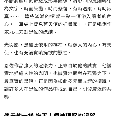
不斷將腦中的奇想成形為圖像，將心中的感觸轉化
為文字，時而詼諧，時而悲傷，有時溫柔，有時寂
寞⋯⋯，這些滿溢的情感一點一滴滲入讀者的內
心，「筆尖上棲息著天使的插畫家」，正是暢銷作
家九把刀對恩佐的總結。
光與影，是彼此依附的存在，就像人的內心，有天
使，也有充滿貪嗔痴欲的獸性。
恩佐作品強大的渲染力，正來自於他的誠實。他誠
實地描繪人性的光明，也誠實地面對在孤獨之下，
最真實的黑暗，正是因為如此多元而立體的樣貌，
讓許多人在恩佐的作品中找到自己，引發廣泛的共
鳴。
像天使一樣 撫平人們被理解的渴望