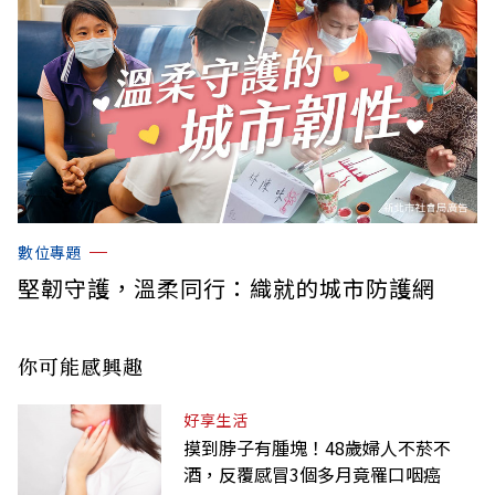
數位專題
堅韌守護，溫柔同行：織就的城市防護網
你可能感興趣
好享生活
摸到脖子有腫塊！48歲婦人不菸不
酒，反覆感冒3個多月竟罹口咽癌