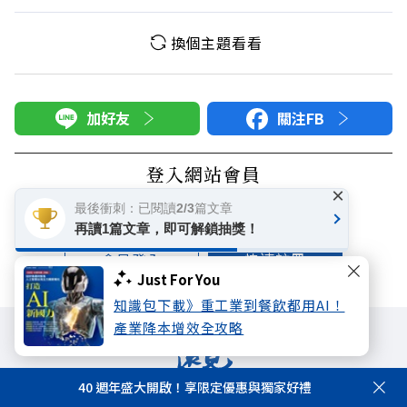
換個主題看看
加好友
關注FB
登入網站會員
×
享受更多個人化的會員服務
最後衝刺：已閱讀2/3篇文章
再讀1篇文章，即可解鎖抽獎！
快速註冊
會員登入
Just For You
知識包下載》重工業到餐飲都用AI！
產業降本增效全攻略
40 週年盛大開啟！享限定優惠與獨家好禮