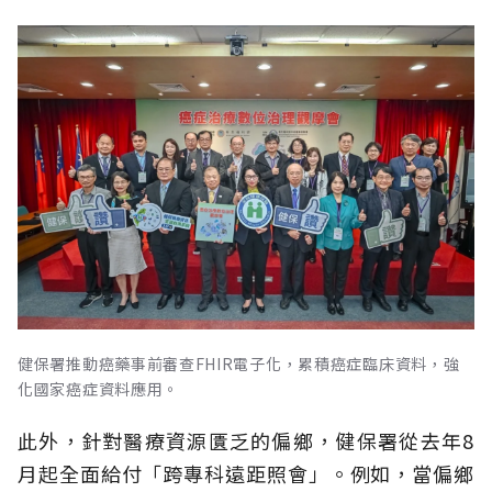
健保署推動癌藥事前審查FHIR電子化，累積癌症臨床資料，強
化國家癌症資料應用。
此外，針對醫療資源匱乏的偏鄉，健保署從去年8
月起全面給付「跨專科遠距照會」。例如，當偏鄉