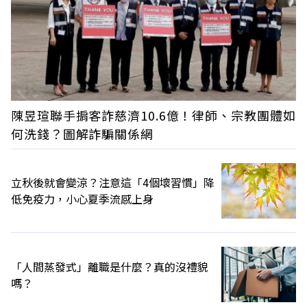
陳昱瑄聯手掮客詐慈濟10.6億！律師、宗教團體如
何洗錢？圖解詐騙關係網
立秋後就會變涼？注意這「4個壞習慣」降
低免疫力，小心夏季流感上身
「人間蒸發式」離職是什麼？真的沒禮貌
嗎？