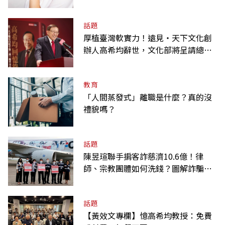
話題
厚植臺灣軟實力！遠見‧天下文化創
辦人高希均辭世，文化部將呈請總統
明令褒揚
教育
「人間蒸發式」離職是什麼？真的沒
禮貌嗎？
話題
陳昱瑄聯手掮客詐慈濟10.6億！律
師、宗教團體如何洗錢？圖解詐騙關
係網
話題
【黃效文專欄】憶高希均教授：免費