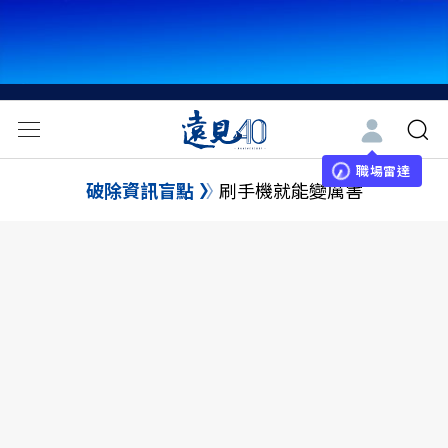
職場雷達
破除資訊盲點
刷手機就能變厲害