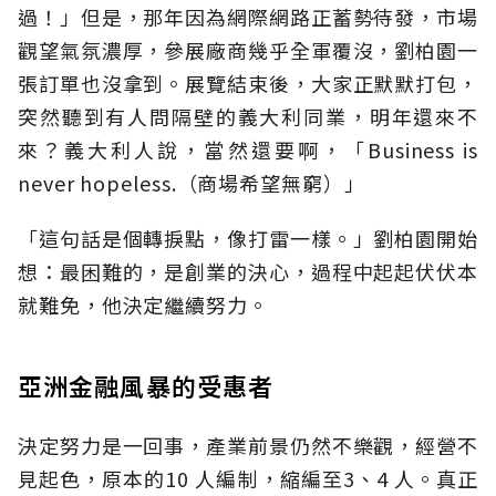
過！」但是，那年因為網際網路正蓄勢待發，市場
觀望氣氛濃厚，參展廠商幾乎全軍覆沒，劉柏園一
張訂單也沒拿到。展覽結束後，大家正默默打包，
突然聽到有人問隔壁的義大利同業，明年還來不
來？義大利人說，當然還要啊，「Business is
never hopeless.（商場希望無窮）」
「這句話是個轉捩點，像打雷一樣。」劉柏園開始
想：最困難的，是創業的決心，過程中起起伏伏本
就難免，他決定繼續努力。
亞洲金融風暴的受惠者
決定努力是一回事，產業前景仍然不樂觀，經營不
見起色，原本的10 人編制，縮編至3、4 人。真正