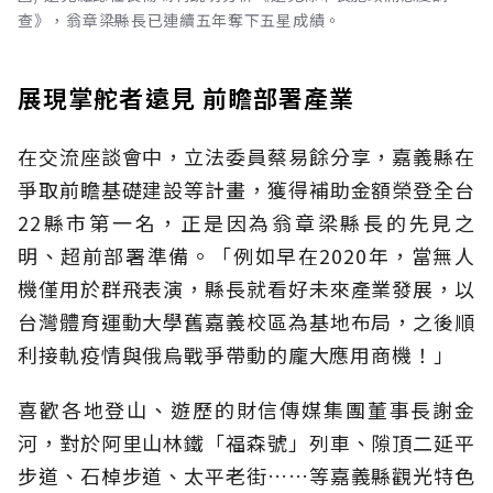
查》，翁章梁縣長已連續五年奪下五星成績。
展現掌舵者遠見 前瞻部署產業
在交流座談會中，立法委員蔡易餘分享，嘉義縣在
爭取前瞻基礎建設等計畫，獲得補助金額榮登全台
22縣市第一名，正是因為翁章梁縣長的先見之
明、超前部署準備。「例如早在2020年，當無人
機僅用於群飛表演，縣長就看好未來產業發展，以
台灣體育運動大學舊嘉義校區為基地布局，之後順
利接軌疫情與俄烏戰爭帶動的龐大應用商機！」
喜歡各地登山、遊歷的財信傳媒集團董事長謝金
河，對於阿里山林鐵「福森號」列車、隙頂二延平
步道、石棹步道、太平老街……等嘉義縣觀光特色