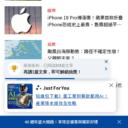
國際
iPhone 18 Pro傳漲價！蘋果首款折疊
iPhone恐成史上最貴，售價超過平均
月薪
話題
颱風白海豚動態：路徑不確定性增！
父親節天氣？
×
最後衝刺：已閱讀2/3篇文章
再讀1篇文章，即可解鎖抽獎！
AI
Gemini Spark完整教學｜關掉電腦也
Just For You
能跑！6個白領推薦工具
知識包下載》重工業到餐飲都用AI！
產業降本增效全攻略
40 週年盛大開啟！享限定優惠與獨家好禮
看此文章的人也看了..