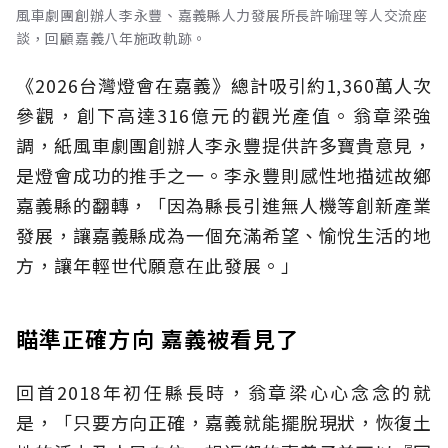
風車劇團創辦人李永豐、嘉義縣人力發展所長許喻理等人交流座
談，回顧嘉義八年施政軌跡。
《2026台灣燈會在嘉義》總計吸引約1,360萬人次
參觀，創下高達316億元的觀光產值。翁章梁強
調，紙風車劇團創辦人李永豐提供許多寶貴意見，
是燈會成功的推手之一。李永豐則感性地描述故鄉
嘉義縣的翻轉，「因為縣長引進無人機等創新產業
發展，讓嘉義縣成為一個充滿希望、愉悅生活的地
方，讓年輕世代願意在此發展。」
瞄準正確方向 嘉義被看見了
回首2018年初任縣長時，翁章梁心心念念的就
是，「只要方向正確，嘉義就能擺脫現狀，恢復土