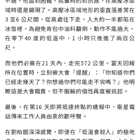
不過，他面對困難、挑釁時的對抗感，在高壓冰區
域時還是顯現了。高壓冰區域地形的垂直落差常在
3 至6 公尺間，從高處往下走，人大約一半都陷在
冰雪裡，為避免背包中油料翻倒，動作不能過大，
在零下40 度的低溫中，1 小時只推進了兩百公
尺。
而他們必需在21 天內、走完572 公里。當天回報
所在位置時，立刻被大會「提醒」：「你知道你們
已經走幾天了？你想過你們可能走不完嗎？」他明
瞭這是大會職責，但不服輸的個性再度被挑起。
最後，在第16 天即將抵達終點的通報中，衛星電
話傳來工作人員由衷的歡呼聲。
在劉柏園深深感覺，即便在「低溫會殺人」的極地