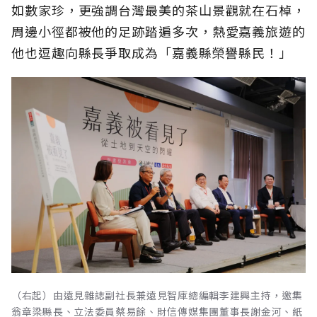
如數家珍，更強調台灣最美的茶山景觀就在石棹，
周邊小徑都被他的足跡踏遍多次，熱愛嘉義旅遊的
他也逗趣向縣長爭取成為「嘉義縣榮譽縣民！」
（右起）由遠見雜誌副社長兼遠見智庫總編輯李建興主持，邀集
翁章梁縣長、立法委員蔡易餘、財信傳媒集團董事長謝金河、紙