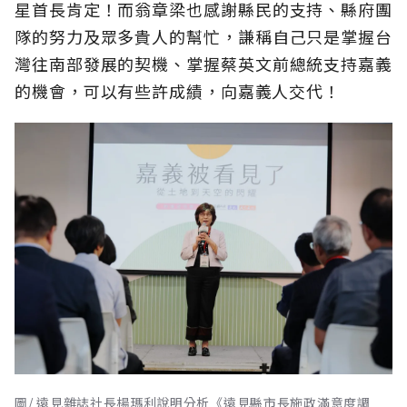
星首長肯定！而翁章梁也感謝縣民的支持、縣府團
隊的努力及眾多貴人的幫忙，謙稱自己只是掌握台
灣往南部發展的契機、掌握蔡英文前總統支持嘉義
的機會，可以有些許成績，向嘉義人交代！
圖/ 遠見雜誌社長楊瑪利說明分析《遠見縣市長施政滿意度調