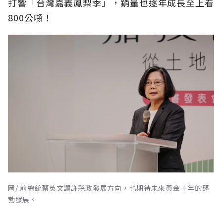
打響「台灣嘉義鳳梨季」，銷量也逐年成長至上看
800公噸！
圖/ 前總統蔡英文讚許縣政發展方向，也期待未來黃金十年的蓬
勃發展。