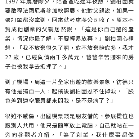
1997 年農曆除夕，陪爸爸吃過年夜飯，劉柏園就
要啟程法國尼斯參加軟體展。他對父親說，如果一
張訂單都沒拿到，回來就考慮將公司收了。原本不
贊成他創業的父親居然說，「這是你自己選的產
業，情況你最了解，不要輕易放棄。」劉柏園心裡
想，「我不放棄很久了啊，愈不放棄賠愈多，我才
27 歲，已經負債兩千多萬元，爸爸辛苦賺來的房
子也被我拿去抵押了。」
到了機場，周遭一片全家出遊的歡樂景象，彷彿只
有他是獨自一人，起飛後劉柏園忍不住掉淚，「臉
色差到連空服員都來問我，是不是病了？」
很難不感傷，出國機票錢是朋友借的，參展攤位也
跟別人共用，他只是簡單放上電腦，自己就站在一
旁向參觀者介紹，「為了創業，我什麼事都做