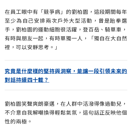
在員工眼中有「競爭病」的劉柏園，這段期間每年
至少為自己安排兩次戶外大型活動，曾是跆拳選
手，劉柏園的運動細胞很活躍，登百岳、騎單車，
有時與朋友一起，有時單獨一人，「獨自在大自然
裡，可以安靜思考。」
究竟是什麼樣的堅持與洞察，能讓一段引領未來的
對話持續四十載？
劉柏園笑聲爽朗豪邁，在人群中活潑得像過動兒，
不介意自我解嘲換得輕鬆氣氛，這句話正反映他個
性的兩極。