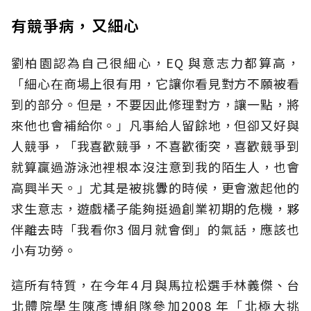
有競爭病，又細心
劉柏園認為自己很細心，EQ 與意志力都算高，
「細心在商場上很有用，它讓你看見對方不願被看
到的部分。但是，不要因此修理對方，讓一點，將
來他也會補給你。」凡事給人留餘地，但卻又好與
人競爭，「我喜歡競爭，不喜歡衝突，喜歡競爭到
就算贏過游泳池裡根本沒注意到我的陌生人，也會
高興半天。」尤其是被挑釁的時候，更會激起他的
求生意志，遊戲橘子能夠挺過創業初期的危機，夥
伴離去時「我看你3 個月就會倒」的氣話，應該也
小有功勞。
這所有特質，在今年4 月與馬拉松選手林義傑、台
北體院學生陳彥博組隊參加2008 年「北極大挑