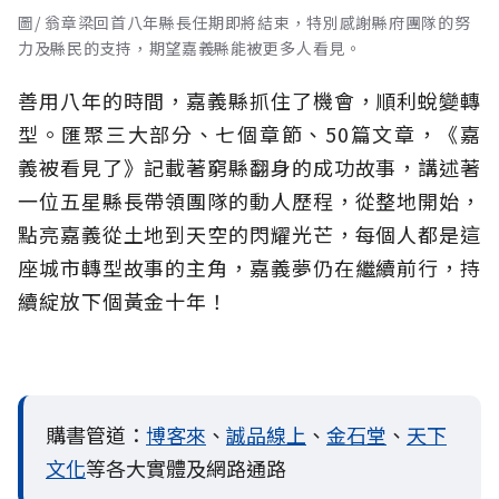
圖/ 翁章梁回首八年縣長任期即將結束，特別感謝縣府團隊的努
力及縣民的支持，期望嘉義縣能被更多人看見。
善用八年的時間，嘉義縣抓住了機會，順利蛻變轉
型。匯聚三大部分、七個章節、50篇文章，《嘉
義被看見了》記載著窮縣翻身的成功故事，講述著
一位五星縣長帶領團隊的動人歷程，從整地開始，
點亮嘉義從土地到天空的閃耀光芒，每個人都是這
座城市轉型故事的主角，嘉義夢仍在繼續前行，持
續綻放下個黃金十年！
購書管道：
博客來
、
誠品線上
、
金石堂
、
天下
文化
等各大實體及網路通路