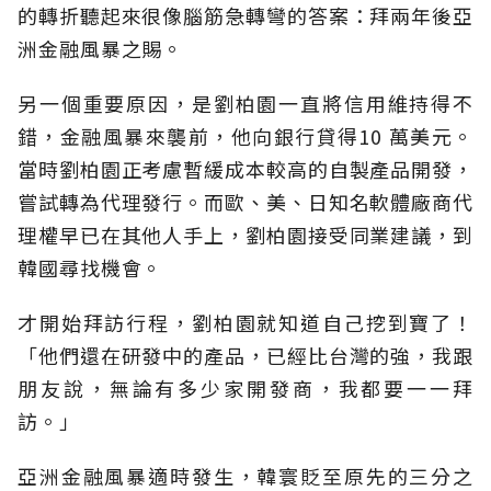
的轉折聽起來很像腦筋急轉彎的答案：拜兩年後亞
洲金融風暴之賜。
另一個重要原因，是劉柏園一直將信用維持得不
錯，金融風暴來襲前，他向銀行貸得10 萬美元。
當時劉柏園正考慮暫緩成本較高的自製產品開發，
嘗試轉為代理發行。而歐、美、日知名軟體廠商代
理權早已在其他人手上，劉柏園接受同業建議，到
韓國尋找機會。
才開始拜訪行程，劉柏園就知道自己挖到寶了！
「他們還在研發中的產品，已經比台灣的強，我跟
朋友說，無論有多少家開發商，我都要一一拜
訪。」
亞洲金融風暴適時發生，韓寰貶至原先的三分之