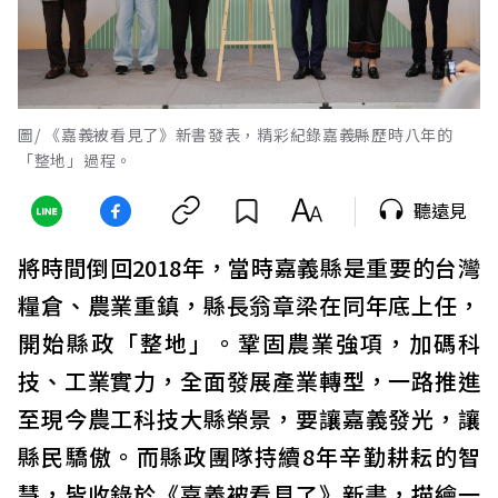
圖/ 《嘉義被看見了》新書發表，精彩紀錄嘉義縣歷時八年的
「整地」過程。
聽遠見
將時間倒回2018年，當時嘉義縣是重要的台灣
糧倉、農業重鎮，縣長翁章梁在同年底上任，
開始縣政「整地」。鞏固農業強項，加碼科
技、工業實力，全面發展產業轉型，一路推進
至現今農工科技大縣榮景，要讓嘉義發光，讓
縣民驕傲。而縣政團隊持續8年辛勤耕耘的智
慧，皆收錄於《嘉義被看見了》新書，描繪一