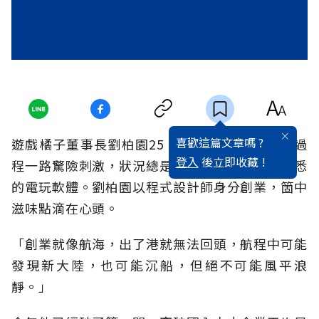
喜歡這篇文章嗎 ?
遊戲橘子董事長劉柏園25 歲創業，至今13年，過
登入
後立即收藏 !
程一路驚險刺激，狀況總是出其不意，近似他熟悉
的電玩軟體。劉柏園以程式設計師身分創業，箇中
滋味點滴在心頭。
「創業就像航海，出了港就無法回頭，航程中可能
發現新大陸，也可能沉船，但絕不可能風平浪
靜。」