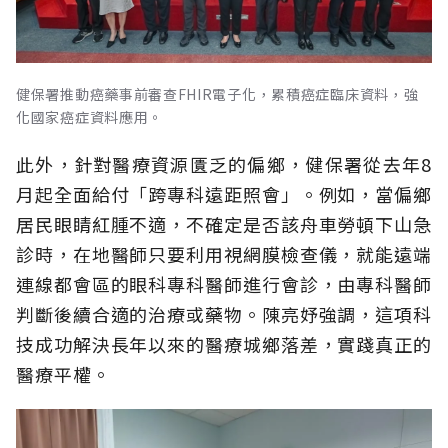
健保署推動癌藥事前審查FHIR電子化，累積癌症臨床資料，強
化國家癌症資料應用。
此外，針對醫療資源匱乏的偏鄉，健保署從去年8
月起全面給付「跨專科遠距照會」。例如，當偏鄉
居民眼睛紅腫不適，不確定是否該舟車勞頓下山急
診時，在地醫師只要利用視網膜檢查儀，就能遠端
連線都會區的眼科專科醫師進行會診，由專科醫師
判斷後續合適的治療或藥物。陳亮妤強調，這項科
技成功解決長年以來的醫療城鄉落差，實踐真正的
醫療平權。