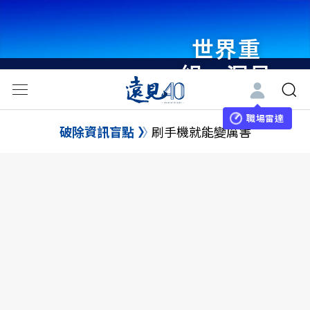
世界重
組・洞見
未來 與
世界領袖
職場雷達
破除資訊盲點
刷手機就能變厲害
同行