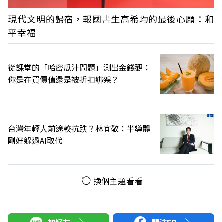
現代文明的歸宿，報國書生高希均的最後心願：和
平幸福
從課堂的「哈密瓜汁問題」測出金錢觀：
你是在買價值還是被折扣綁架？
台灣年輕人前途較抗跌？林宜敬：半導體
剛好躲過AI取代
換個主題看看
加好友
關注FB