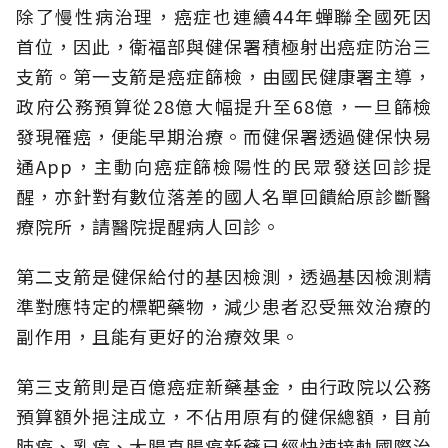
除了慢性病治理，癌症也連續44年蟬聯全國死因
首位，因此，衛福部與健保署積極射出癌症防治三
支箭。第一支箭是癌症篩檢，由國民健康署主導，
政府公務預算從28億大幅提升至68億，一旦篩檢
發現罹癌，便能早期治療。而健保署透過健保快易
通App，主動向癌症篩檢陽性的民眾發送回診提
醒，亦針對有數位落差的國人名單回饋給原診斷醫
療院所，請醫院提醒病人回診。
第二支箭是健保給付的基因檢測，透過基因檢測精
準對應特定的標靶藥物，減少患者忍受無效治療的
副作用，且能有更好的治療效果。
第三支箭則是百億癌症新藥基金，由行政院以公務
預算額外挹注成立，不佔用原有的健保總額，目前
肺癌、乳癌、大腸直腸癌新藥已經快速接軌國際治