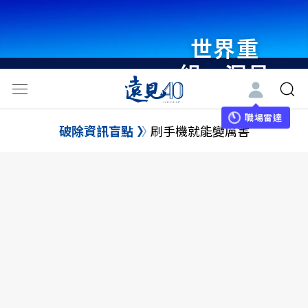
世界重
組・洞見
未來 與
世界領袖
職場雷達
破除資訊盲點
刷手機就能變厲害
同行