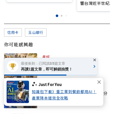
前線
響台灣近半世紀思
信用卡
玉山銀行
你可能感興趣
產經
×
走吧，一起去創業
最後衝刺：已閱讀2/3篇文章
再讀1篇文章，即可解鎖抽獎！
Just For You
教育
知識包下載》重工業到餐飲都用AI！
爸媽請這樣跟兒女談錢，孩子才能分
產業降本增效全攻略
辨「想要」與「需要」