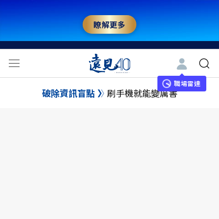
瞭解更多
職場雷達
破除資訊盲點
刷手機就能變厲害