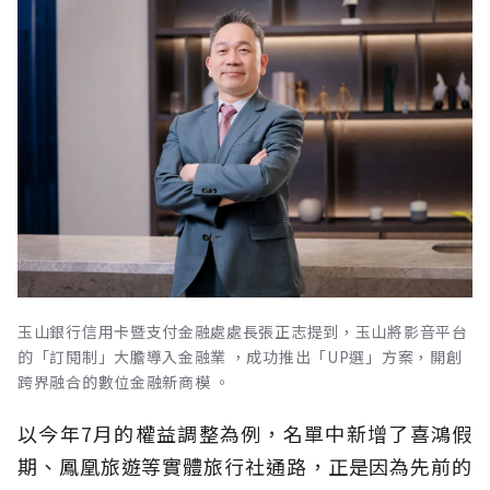
玉山銀行信用卡暨支付金融處處長張正志提到，玉山將影音平台
的「訂閱制」大膽導入金融業 ，成功推出「UP選」方案，開創
跨界融合的數位金融新商模 。
以今年7月的權益調整為例，名單中新增了喜鴻假
期、鳳凰旅遊等實體旅行社通路，正是因為先前的