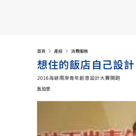
【遠見40週年慶】訂《遠見》贈實用家電3選1+暢銷好
首頁
產經
消費服務
想住的飯店自己設計
2016海峽兩岸青年創意設計大賽開跑
吳柏學
加入追蹤
吳柏學