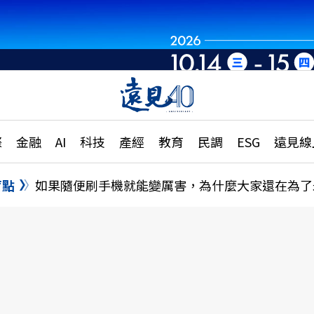
章
特輯
文章
大學升學、職涯攻略
遠
際
金融
AI
科技
產經
教育
民調
ESG
遠見線
國際
更
縣市施政調查全解析
金融
單
民調
盲點
如果隨便刷手機就能變厲害，為什麼大家還在為了
產經
電
好享生活
獨
專欄