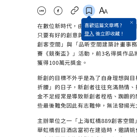
喜歡這篇文章嗎 ?
在數位新時代，由於產業轉型、經營模
登入
後立即收藏 !
只要有好的創意與想法，就有機會成功
創客空間」與「品昕空間建築計畫事務
賽《競衡盃》」活動，前3名得獎作品
獲得100萬元獎金。
新創的目標不外乎是為了自身理想與目
折腰」的日子，新創者往往充滿熱情、
金不足經常是導致新創者桎梏、踟躕的
些最後難免因此有志難伸，無法發揚光
主辦單位之一「上海虹橋889創客空
華虹橋假日酒店當初在建造時，邀請姚