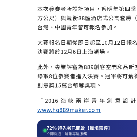
本次參賽者所設計項目，系明年第四季
方公尺）與競衡88匯酒店式公寓套房（
台灣、中國青年皆可報名參加。
大賽報名日期從即日起至10月12日報
決賽將於12月6日上海頓場。
此外，專業評審為889創客空間和品
錄取8位參賽者進入決賽。冠軍將可獲得
創意獎15萬台幣等獎項。
「2016海峽兩岸青年創意
www.hq889maker.com
72%
領先者已開啟【職場雷達】
立即開通！解鎖專屬服務