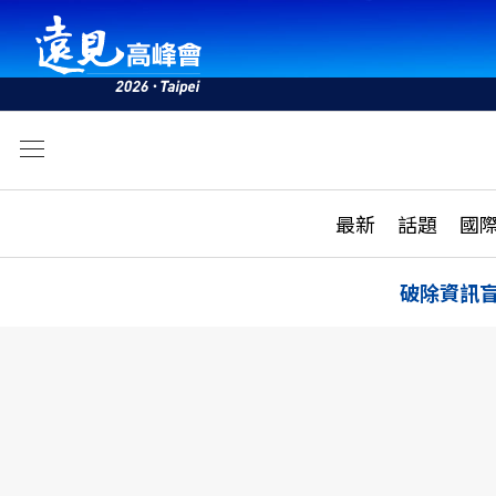
文
最新
最新
話題
國
雜誌目錄
活動
話題
AI
破除資訊
學堂
專題報導
科技
教育
遠見ON AIR
影音
合作