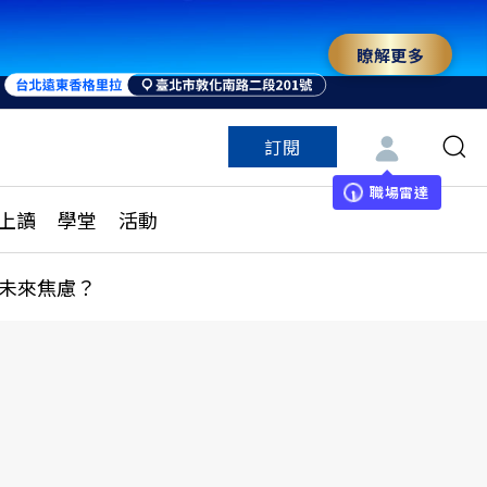
瞭解更多
訂閱
特色頻道
訂閱
見線上讀
ESG遠見
職場雷達
上讀
學堂
活動
多訂閱方案
城市學
刊購買
健康遠見
未來焦慮？
子報訂閱
華人精英論壇
享知識包
領導影響力學院