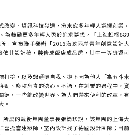
式改變、資訊科技發達，愈來愈多年輕人選擇創業，
。為鼓勵更多年輕人勇於追求夢想，「上海虹橋889
所」宣布聯手舉辦「2016海峽兩岸青年創意設計大
將依其設計稿，裝修成飯店成品房，其中一等獎還可
標打拚，以及想顛覆自我、拋下因為他人「為五斗米
拚勁、廢寢忘食的決心。不過，在創業的過程中，資
關鍵，一些能改變世界、為人們帶來便利的改革，有
大。
間」所屬的競衡集團董事長張簡珍說，該集團的上海大
仁喜擔當建築師，室內設計找了德國設計團隊；目前