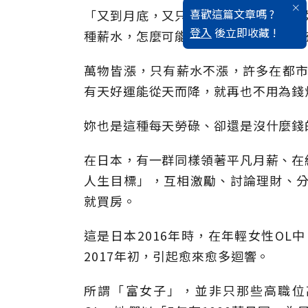
喜歡這篇文章嗎 ?
「又到月底，又只能吃泡麵了……」「
登入
後立即收藏 !
種薪水，怎麼可能存得了錢？」「如果
萬物皆漲，只有薪水不漲，許多在都市
有天好運能從天而降，就再也不用為錢
妳也是這種每天勞碌、卻還是沒什麼錢
在日本，有一群同樣領著平凡月薪、在
人生目標」，互相激勵、討論理財、分
就買房。
這是日本2016年時，在年輕女性OL
2017年初，引起愈來愈多迴響。
所謂「富女子」，並非只那些高職位高收