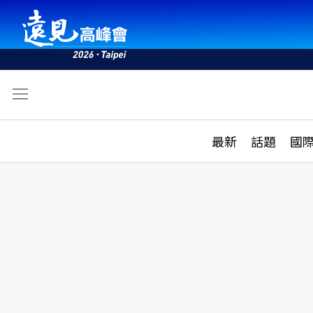
文
最新
最新
話題
國
雜誌目錄
活動
話題
AI
學堂
專題報導
科技
教育
遠見ON AIR
影音
合作