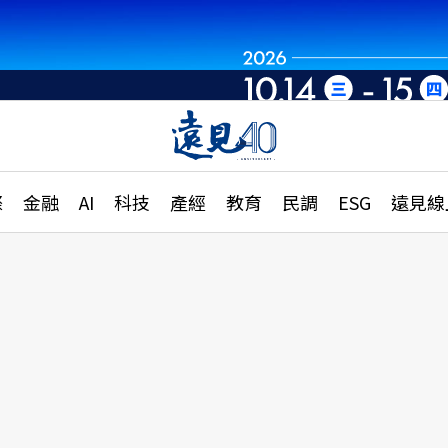
章
特輯
文章
大學升學、職涯攻略
遠
際
金融
AI
科技
產經
教育
民調
ESG
遠見線
國際
更
縣市施政調查全解析
金融
單
民調
產經
電
好享生活
獨
專欄