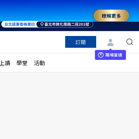
瞭解更多
訂閱
特色頻道
訂閱
見線上讀
ESG遠見
職場雷達
上讀
學堂
活動
多訂閱方案
城市學
刊購買
健康遠見
子報訂閱
華人精英論壇
享知識包
領導影響力學院