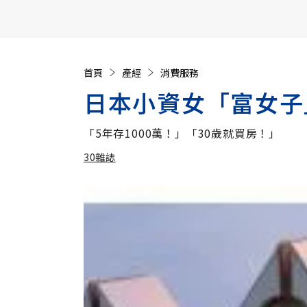
【遠見40週年慶】訂《遠見》贈實用家電3選1+暢銷好
首頁
產經
消費服務
日本小資女「富女子
「5年存1000萬！」「30歲就買房！」
30雜誌
加入追蹤
30雜誌