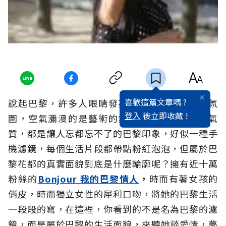
喜歡這篇文章嗎 ?
說起巴黎，許多人眼睛發亮，感受前衛的時尚氛
登入
後立即收藏 !
圍，空氣瀰漫的是藝術的氣息，街上女人優雅氣
質，都是讓人忘都忘不了的巴黎印象，好似一種手
機濾鏡，每個生活片段都帶點粉紅泡泡，但屬於巴
黎花都的真實面貌到底是什麼輪廓呢？擁有近十萬
粉絲的
Bonjour
我的巴黎情人
，
時而有著女孩的
俏皮，時而獨立女性的犀利口吻，將她的巴黎生活
一段段的寫，在這裡，你看到的不是名為巴黎的濾
鏡，而是屬於巴黎的生活面貌，來聽她談愛情，夢