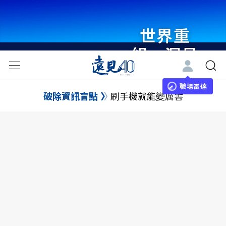
世界重
組・洞見
未來 與
世界領袖
職場雷達
破除資訊盲點
刷手機就能變厲害
同行