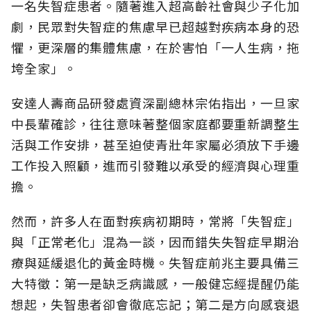
一名失智症患者。隨著進入超高齡社會與少子化加
劇，民眾對失智症的焦慮早已超越對疾病本身的恐
懼，更深層的集體焦慮，在於害怕「一人生病，拖
垮全家」。
安達人壽商品研發處資深副總林宗佑指出，一旦家
中長輩確診，往往意味著整個家庭都要重新調整生
活與工作安排，甚至迫使青壯年家屬必須放下手邊
工作投入照顧，進而引發難以承受的經濟與心理重
擔。
然而，許多人在面對疾病初期時，常將「失智症」
與「正常老化」混為一談，因而錯失失智症早期治
療與延緩退化的黃金時機。失智症前兆主要具備三
大特徵：第一是缺乏病識感，一般健忘經提醒仍能
想起，失智患者卻會徹底忘記；第二是方向感衰退