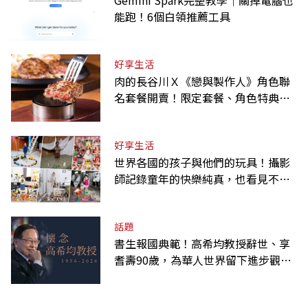
Gemini Spark完整教學｜關掉電腦也
能跑！6個白領推薦工具
好享生活
肉的長谷川Ｘ《戀與製作人》角色聯
名套餐開賣！限定套餐、角色特典、
虛寶卡一次收藏
好享生活
世界各國的孩子與他們的玩具！攝影
師記錄童年的快樂純真，也看見不同
背景與文化
話題
書生報國典範！高希均教授辭世、享
耆壽90歲，為華人世界留下進步觀念
的精神遺產