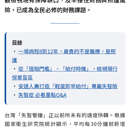
險，已成為全民必修的財務課題。
目錄
•
一場病程8到12年，最貴的不是醫療，是照
護
•
從「理賠門檻」、「給付時機」，檢視現行
保單盲區
•
安達人壽打造「輕度即早給付」專屬失智險
•
失智症 必看重點Q&A
台灣「失智警鐘」正以前所未有的速度快轉。根據
國家衛生研究院統計顯示，平均每30分鐘就新增