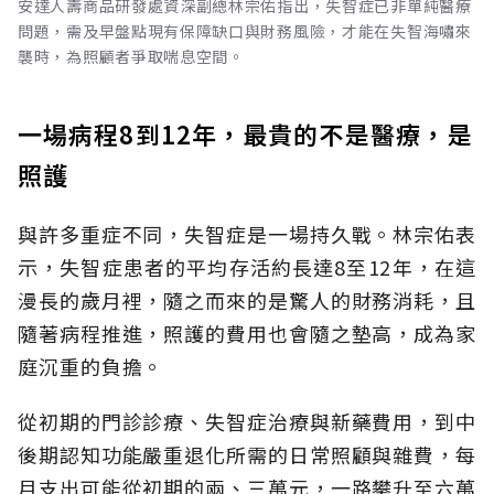
安達人壽商品研發處資深副總林宗佑指出，失智症已非單純醫療
問題，需及早盤點現有保障缺口與財務風險，才能在失智海嘯來
襲時，為照顧者爭取喘息空間。
一場病程8到12年，最貴的不是醫療，是
照護
與許多重症不同，失智症是一場持久戰。林宗佑表
示，失智症患者的平均存活約長達8至12年，在這
漫長的歲月裡，隨之而來的是驚人的財務消耗，且
隨著病程推進，照護的費用也會隨之墊高，成為家
庭沉重的負擔。
從初期的門診診療、失智症治療與新藥費用，到中
後期認知功能嚴重退化所需的日常照顧與雜費，每
月支出可能從初期的兩、三萬元，一路攀升至六萬