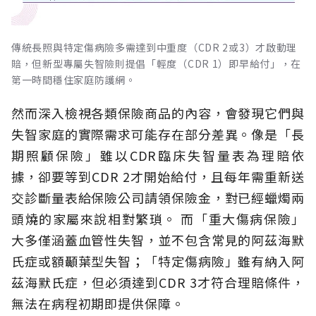
傳統長照與特定傷病險多需達到中重度（CDR 2或3）才啟動理
賠，但新型專屬失智險則提倡「輕度（CDR 1）即早給付」，在
第一時間穩住家庭防護網。
然而深入檢視各類保險商品的內容，會發現它們與
失智家庭的實際需求可能存在部分差異。像是「長
期照顧保險」雖以CDR臨床失智量表為理賠依
據，卻要等到CDR 2才開始給付，且每年需重新送
交診斷量表給保險公司請領保險金，對已經蠟燭兩
頭燒的家屬來說相對繁瑣。
而「重大傷病保險」
大多僅涵蓋血管性失智，並不包含常見的阿茲海默
氏症或額顳葉型失智；「特定傷病險」雖有納入阿
茲海默氏症，但必須達到CDR 3才符合理賠條件，
無法在病程初期即提供保障。