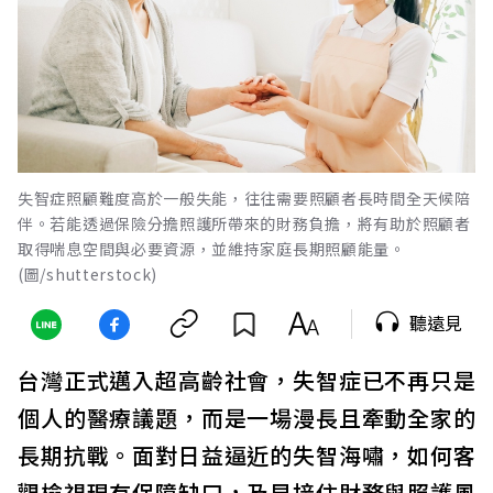
失智症照顧難度高於一般失能，往往需要照顧者長時間全天候陪
伴。若能透過保險分擔照護所帶來的財務負擔，將有助於照顧者
取得喘息空間與必要資源，並維持家庭長期照顧能量。
(圖/shutterstock)
聽遠見
台灣正式邁入超高齡社會，失智症已不再只是
個人的醫療議題，而是一場漫長且牽動全家的
長期抗戰。面對日益逼近的失智海嘯，如何客
觀檢視現有保障缺口，及早接住財務與照護風