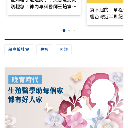
別輕忽！神內專科醫師王培寧呼
買不起的「單程機
籲把握大腦黃金期
響台灣近半世紀思
超高齡社會
失智
照護