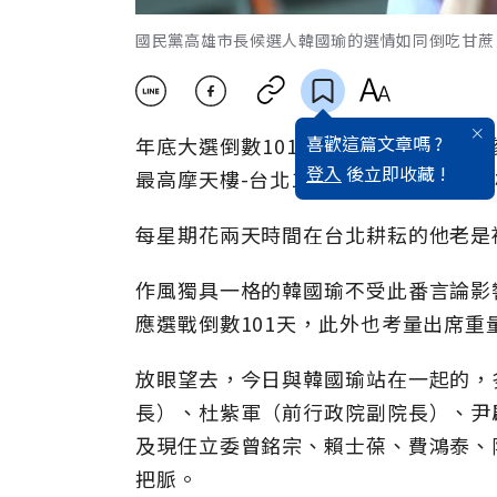
國民黨高雄市長候選人韓國瑜的選情如同倒吃甘蔗
喜歡這篇文章嗎 ?
年底大選倒數101天，國民黨高雄市長
登入
後立即收藏 !
最高摩天樓-台北101大樓舉辦「打造
每星期花兩天時間在台北耕耘的他老是
作風獨具一格的韓國瑜不受此番言論影
應選戰倒數101天，此外也考量出席重
放眼望去，今日與韓國瑜站在一起的，
長）、杜紫軍（前行政院副院長）、尹
及現任立委曾銘宗、賴士葆、費鴻泰、
把脈。