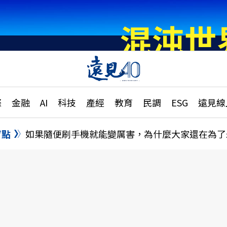
章
特輯
文章
大學升學、職涯攻略
遠
際
金融
AI
科技
產經
教育
民調
ESG
遠見線
國際
更
縣市施政調查全解析
金融
單
民調
盲點
如果隨便刷手機就能變厲害，為什麼大家還在為了
產經
電
好享生活
獨
專欄