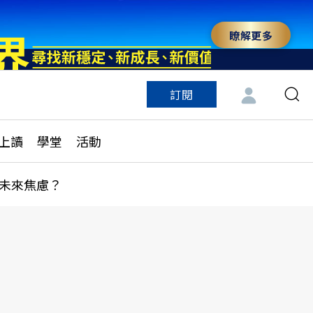
瞭解更多
訂閱
特色頻道
訂閱
見線上讀
ESG遠見
上讀
學堂
活動
多訂閱方案
城市學
刊購買
健康遠見
未來焦慮？
子報訂閱
華人精英論壇
享知識包
領導影響力學院