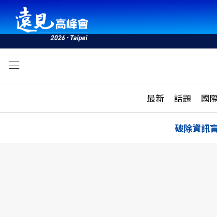
文
最新
最新
話題
國
雜誌目錄
活動
話題
AI
破除資訊
學堂
專題報導
科技
教育
遠見ON AIR
影音
合作