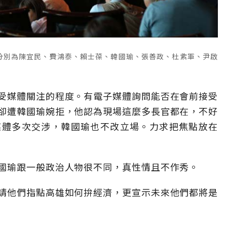
分別為陳宜民、費鴻泰、賴士葆、韓國瑜、張善政、杜紫軍、尹啟
受媒體關注的程度。有電子媒體詢問能否在會前接受
卻遭韓國瑜婉拒，他認為現場這麼多長官都在，不好
媒體多次交涉，韓國瑜也不改立場。力求把焦點放在
國瑜跟一般政治人物很不同，真性情且不作秀。
請他們指點高雄如何拚經濟，更宣示未來他們都將是