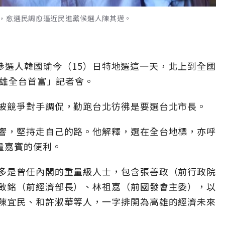
，愈選民調愈逼近民進黨候選人陳其邁。
參選人韓國瑜今（15）日特地選這一天，北上到全國
高雄全台首富」記者會。
被競爭對手調侃，勤跑台北彷彿是要選台北市長。
響，堅持走自己的路。他解釋，選在全台地標，亦呼
量嘉賓的便利。
多是曾任內閣的重量級人士，包含張善政（前行政院
啟銘（前經濟部長）、林祖嘉（前國發會主委），以
陳宜民、和許淑華等人，一字排開為高雄的經濟未來