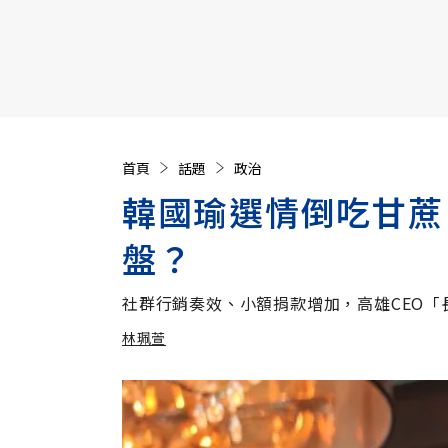
【遠見40週年慶】訂《遠見》贈實用家電3選1+暢銷好
首頁
話題
政治
韓國瑜選情倒吃甘蔗
盤？
社群行銷奏效、小額捐款增加，高雄CEO「
林珮萱
加入追蹤
林珮萱