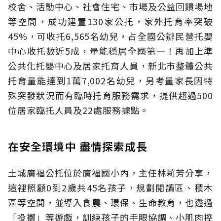
校舍、活動中心、社會住宅、市場及公益回饋場地
等空間，成功建置130家公托，家外托育率突破
45%，可收托6,565名幼兒，占全國公辦民營托嬰
中心收托數近5成，量能穩居全國第一！再加上準
公共化托嬰中心及居家托育人員，新北市整體公共
托育量能達到1萬7,002名幼兒，另考量家長因特
殊突發狀況而有臨時托育服務需求，提供超過500
位居家臨托人員及22處服務據點。
在安全環境中 盡情探索成長
土城廣福公托位於廣福國小內，主任林莉芳分享，
這裡照顧0到2歲共45名孩子，規劃閱讀區、積木
區等空間，並導入食農、環保、生命教育，也透過
「投擲」等遊戲，訓練孩子的手眼協調、小肌肉控