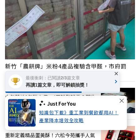
新竹「農耕牌」米粉4產品複驗含甲醛，市府罰
×
384萬元！檢驗結果清單一覽
最後衝刺：已閱讀2/3篇文章
再讀1篇文章，即可解鎖抽獎！
少年股神3年賺上億、4天輸到歸零？那些
Just For You
「投資奇才」悲劇收場的真實教訓
知識包下載》重工業到餐飲都用AI！
產業降本增效全攻略
重新定義精品蛋黃酥！六松今苑攜手人氣