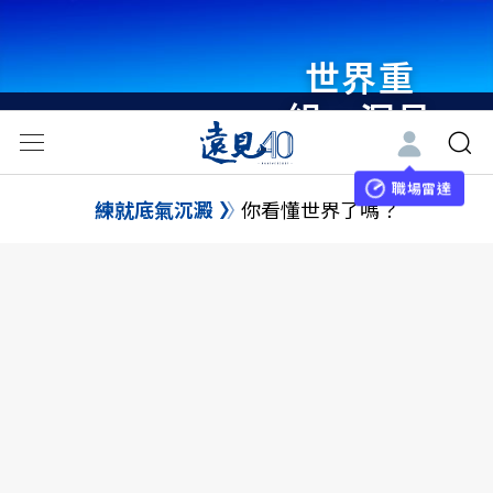
瞭解更多
世界重
組・洞見
未來 與
職場雷達
世界領袖
練就底氣沉澱
你看懂世界了嗎？
同行