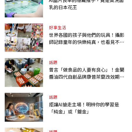
乳的日本花王
好享生活
世界各國的孩子與他們的玩具！攝影
師記錄童年的快樂純真，也看見不同
背景與文化
話題
曾言「做食品的人要有良心」！金蘭
醬油四代自創品牌康普茶竄改效期、
摻逾期原料遭訴
話題
拒讓AI搶走主場！明辨你的學習是
「純金」或「鍍金」
話題