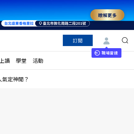
瞭解更多
來 與世界領袖同行
訂閱
特色頻道
訂閱
見線上讀
ESG遠見
職場雷達
上讀
學堂
活動
多訂閱方案
城市學
刊購買
健康遠見
人氣定神閒？
子報訂閱
華人精英論壇
享知識包
領導影響力學院