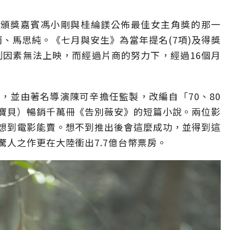
獎上當頒獎嘉賓馮小剛與桂綸鎂公佈最佳女主角獎的那一
、馬思純。《七月與安生》為當年提名(7項)及得獎
制因素無法上映，而經過片商的努力下，經過16個月
，並由著名導演陳可辛擔任監製，改編自「70、80
寶貝）暢銷千萬冊《告別薇安》的短篇小說。兩位影
想到電影能賣。想不到推出後會這麼成功，並得到這
人之作更在大陸衝出7.7億台幣票房。