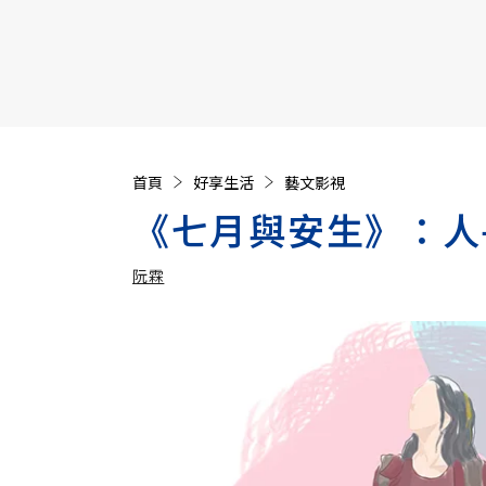
【遠見40週年慶】訂《遠見》贈實用家電3選1+暢銷好
首頁
好享生活
藝文影視
《七月與安生》：人
阮霖
加入追蹤
阮霖