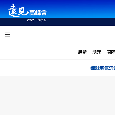
文
最新
最新
話題
國
雜誌目錄
活動
話題
AI
練就底氣沉
學堂
專題報導
科技
教育
遠見ON AIR
影音
合作