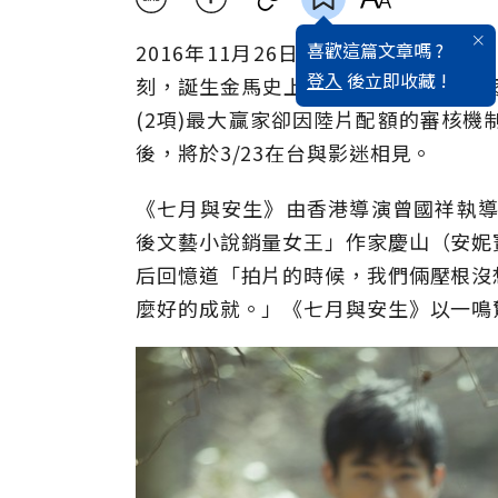
喜歡這篇文章嗎 ?
2016年11月26日，第53屆金馬
登入
後立即收藏 !
刻，誕生金馬史上唯一雙料影后-周冬雨
(2項)最大贏家卻因陸片配額的審核機
後，將於3/23在台與影迷相見。
《七月與安生》由香港導演曾國祥執導
後文藝小說銷量女王」作家慶山（安妮
后回憶道「拍片的時候，我們倆壓根沒
麼好的成就。」《七月與安生》以一鳴驚