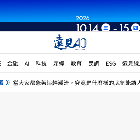
世界重組・洞見未
章
特輯
文章
大學升學、職涯攻略
遠
際
金融
AI
科技
產經
教育
民調
ESG
遠見線
國際
更
縣市施政調查全解析
金融
單
民調
澱
當大家都急著追趕潮流，究竟是什麼樣的底氣能讓
產經
電
好享生活
獨
專欄