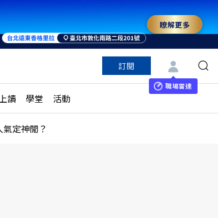
瞭解更多
來 與世界領袖同行
訂閱
特色頻道
訂閱
見線上讀
ESG遠見
職場雷達
上讀
學堂
活動
多訂閱方案
城市學
刊購買
健康遠見
人氣定神閒？
子報訂閱
華人精英論壇
享知識包
領導影響力學院