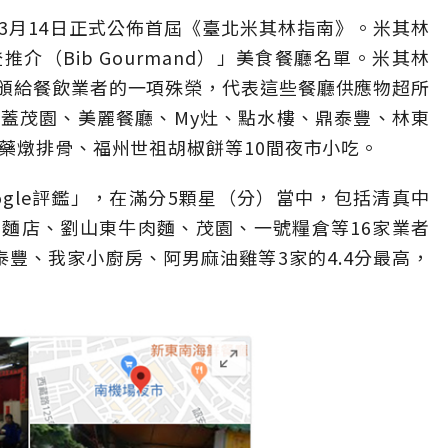
3月14日正式公佈首屆《臺北米其林指南》。米其林
介（Bib Gourmand）」美食餐廳名單。米其林
頒給餐飲業者的一項殊榮，代表這些餐廳供應物超所
蓋茂園、美麗餐廳、My灶、點水樓、鼎泰豐、林東
藥燉排骨、福州世祖胡椒餅等10間夜市小吃。
ogle評鑑」，在滿分5顆星（分）當中，包括清真中
麵店、劉山東牛肉麵、茂園、一號糧倉等16家業者
豐、我家小廚房、阿男麻油雞等3家的4.4分最高，