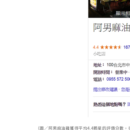
（圖／阿男麻油雞獲得平均4.4顆星的評價分數，很