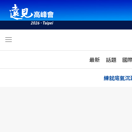
文
最新
最新
話題
國
雜誌目錄
活動
話題
AI
練就底氣沉
學堂
專題報導
科技
教育
遠見ON AIR
影音
合作