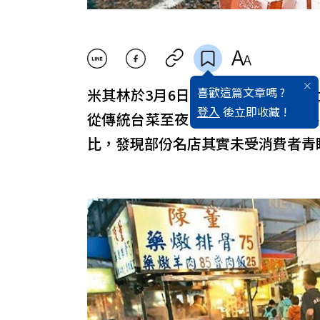
喜歡這篇文章嗎 ?
米其林於3月6日先行公佈2018年台北
登入
後立即收藏 !
從傳統台菜至夜市小吃均有入圍，共
比，發現部份名店其實未受消費者青睞，