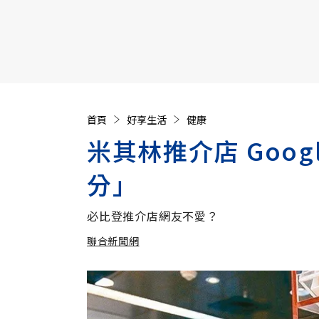
【遠見40週年慶】訂《遠見》贈實用家電3選1+暢銷好
首頁
好享生活
健康
米其林推介店 Goog
分」
必比登推介店網友不愛？
聯合新聞網
加入追蹤
聯合新聞網