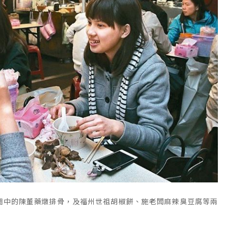
圖中的陳董藥燉排骨，及福州世祖胡椒餅、施老闆麻辣臭豆腐等兩