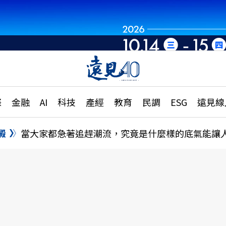
世界重組・洞見未
章
特輯
文章
大學升學、職涯攻略
遠
際
金融
AI
科技
產經
教育
民調
ESG
遠見線
國際
更
縣市施政調查全解析
金融
單
民調
澱
當大家都急著追趕潮流，究竟是什麼樣的底氣能讓
產經
電
好享生活
獨
專欄