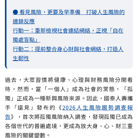
● 看見風險，更要及早準備 打破人生風險的
連鎖反應
行動一：重新檢視社會連結網絡，正視「自在
獨處盲點」
行動二：提前整合身心財與社會網絡，打造人
生韌性
過去，大眾習慣將健康、心理與財務風險分開看
待，然而，當「一個人」成為社會的常態，「孤
獨」正成為一種新興風險來源。因此，國泰人壽攜
手「遠見」發布的《
2026人生風險趨勢調查報
告
》，首次將孤獨風險納入調查，發現孤獨已成為
各個世代的普遍處境，更成為放大身、心、財三重
風險的關鍵變數。