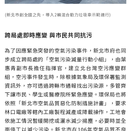
(新北市創全國之先，導入2輛混合動力垃圾車示範運行)
跨局處即時應變 與市民共同抗污
為了因應緊急突發的空氣污染事件，新北市府也同
步成立跨局處的「空氣污染減量行動小組」，由葉
惠青副市長擔任指揮官，建立北台灣空污應變群
組，空污事件發生時，除根據氣象局及環保署監測
資訊外，亦可透過跨縣市通報找出污染源，多管齊
下讓市民、學生或醫療院所緊急應變。環保局也將
依照「新北市空氣品質惡化防制措施計畫」，要求
林口電廠等轄內工廠製程減產或降載操作，工地會
依施工情況暫緩開挖或灑水減少揚塵，必要時並全
面停工以減少污染。新北市在106年空氣品質不良