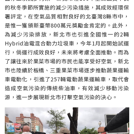
的秋冬季節所實施的減少污染措施，其成效經環保
署評定，在空氣品質相對良好的北臺灣8縣市中，
是惟一獲頒新臺幣800萬元獎勵金肯定的。此外，
為減少污染排放，新北市也引進全國惟一的2輛
Hybrid油電混合動力垃圾車，今年1月起開始試運
行，倘運行成效良好，未來將考慮全面推動。而為
了讓往來於果菜市場的市民也能享受好空氣，新北
市也陸續於板橋、三重果菜市場逐步推動蔬果運輸
車電動化，引進了257輛電動蔬果運輸車，取代會
造成空氣污染的傳統柴油車，有效減少移動污染
源，進一步展現新北市打擊空氣污染的決心。