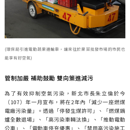
(環保局引進電動蔬果運輸車，讓來往於果菜批發市場的市民也
能享有好空氣)
管制加嚴 補助鼓勵 雙向策進減污
為了有效抑制空氣污染，新北市長朱立倫於今
（107）年一月宣布，將在2年內「減少一座燃煤
電廠污染量」。透過「停發生煤許可」、「燃煤鍋
爐全數退場」、「高污染車輛汰換」、「推動電動
公車」、「電動車停充優惠」、「禁用高污染施工