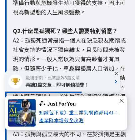
準備行動與危機發生時可獲得的支持，因此可
視為新型態的人生風險變數。
Q2.什麼是孤獨死？哪些人需要特別留意？
A2：孤獨死通常是指一個人在缺乏親友關懷或
社會支持的情況下獨自離世，且長時間未被發
現的情形。一般人常以為只有高齡者才有風
險，但隨著少子化、單身與獨居人口增加，在
×
超高齡社會中，長期處於客觀孤立、社會連結
最後衝刺：已閱讀2/3篇文章
再讀1篇文章，即可解鎖抽獎！
薄弱或缺乏支持網絡的人，都面臨較高風險。
這也警示現代人，老後生活防護網的建構必須
Just For You
提早啟動。
知識包下載》重工業到餐飲都用AI！
產業降本增效全攻略
Q3. 孤獨與孤立有什麼不同？
A3：孤獨與孤立最大的不同，在於孤獨是主觀