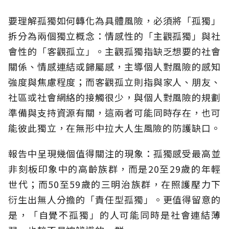
要理解孤獨如何轉化為具體風險，必須將「孤獨」
拆分為兩個獨立概念：情感性的「主觀孤獨」與社
會性的「客觀孤立」。主觀孤獨指缺乏想要的社會
關係、情感連結或歸屬感，主導個人對風險的感知
強度與焦慮程度；而客觀孤立則指與家人、朋友、
社區或社會網絡的接觸很少，與個人對風險的規劃
準備與支持資源有關，這兩者可能同時存在，也可
能彼此獨立，在無形中拉大人生風險的防護缺口。
報告中呈現幾個值得關注的現象：孤獨感受最高並
非刻板印象中的高齡族群，而是20至29歲的年輕
世代；而50至59歲的三明治族群，在照護壓力下
衍生出無人分擔的「責任型孤獨」。更值得留意的
是，「自覺不孤獨」的人可能同時是社會連結薄