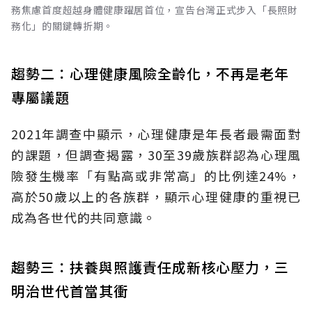
務焦慮首度超越身體健康躍居首位，宣告台灣正式步入「長照財
務化」的關鍵轉折期。
趨勢二：心理健康風險全齡化，不再是老年
專屬議題
2021年調查中顯示，心理健康是年長者最需面對
的課題，但調查揭露，30至39歲族群認為心理風
險發生機率「有點高或非常高」的比例達24%，
高於50歲以上的各族群，顯示心理健康的重視已
成為各世代的共同意識。
趨勢三：扶養與照護責任成新核心壓力，三
明治世代首當其衝