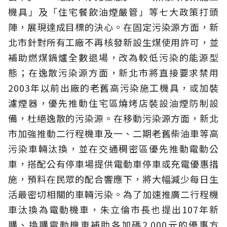
機具」及「住宅餐飲油煙嚴管」等七大政策打頭
陣，展現達成目標的決心。在固定污染源方面，新
北市針對所有工廠不再核發新設生煤使用許可，並
補助燃煤鍋爐全數退場，改為較低污染的能源型
態；在逸散污染源方面，新北市將直接要求禁用
2003年以前出廠的老舊高污染施工機具，或加裝
濾煙器，優先推動住宅區燒烤店裝設油煙防制設
備，杜絕逸散的污染源。在移動污染源方面，新北
市加強推動二行程機車及一、二期老舊柴油車等高
污染車輛汰換，並在交通稠密區優先推動電動公
車，搭配公有停車場提供電動車停車或充電優惠措
施，預料在民眾的配合響應下，將大幅減少每日生
活最密切相關的車輛污染。為了加速推廣二行程機
車汰換為電動機車，朱立倫市長也提出107年新
購、換購電動機車補助各加碼2,000元的優惠方