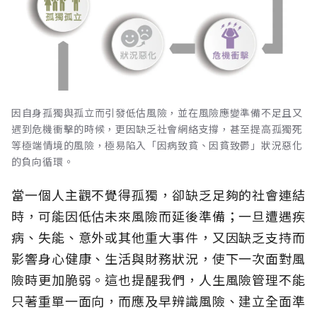
因自身孤獨與孤立而引發低估風險，並在風險應變準備不足且又
遇到危機衝擊的時候，更因缺乏社會網絡支撐，甚至提高孤獨死
等極端情境的風險，極易陷入「因病致貧、因貧致鬱」狀況惡化
的負向循環。
當一個人主觀不覺得孤獨，卻缺乏足夠的社會連結
時，可能因低估未來風險而延後準備；一旦遭遇疾
病、失能、意外或其他重大事件，又因缺乏支持而
影響身心健康、生活與財務狀況，使下一次面對風
險時更加脆弱。這也提醒我們，人生風險管理不能
只著重單一面向，而應及早辨識風險、建立全面準