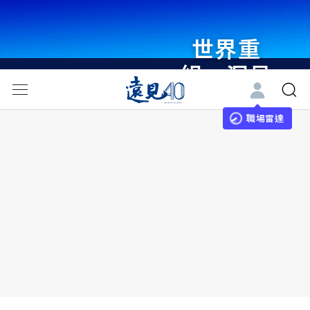
世界重
組・洞見
未來 與
世界領袖
職場雷達
同行