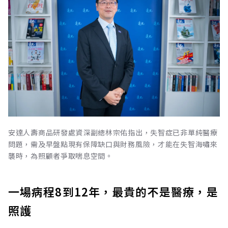
安達人壽商品研發處資深副總林宗佑指出，失智症已非單純醫療
問題，需及早盤點現有保障缺口與財務風險，才能在失智海嘯來
襲時，為照顧者爭取喘息空間。
一場病程8到12年，最貴的不是醫療，是
照護