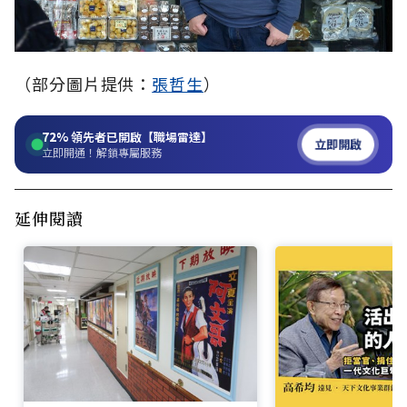
（部分圖片提供：
張哲生
）
72%
領先者已開啟【職場雷達】
立即開啟
立即開通！解鎖專屬服務
延伸閱讀