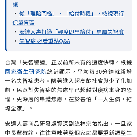
護
•
從「理賠門檻」、「給付時機」，檢視現行
保單盲區
•
安達人壽打造「輕度即早給付」專屬失智險
•
失智症 必看重點Q&A
台灣「失智警鐘」正以前所未有的速度快轉。根據
國家衛生研究院
統計顯示，平均每30分鐘就新增
一名失智症患者。隨著進入超高齡社會與少子化加
劇，民眾對失智症的焦慮早已超越對疾病本身的恐
懼，更深層的集體焦慮，在於害怕「一人生病，拖
垮全家」。
安達人壽商品研發處資深副總林宗佑指出，一旦家
中長輩確診，往往意味著整個家庭都要重新調整生