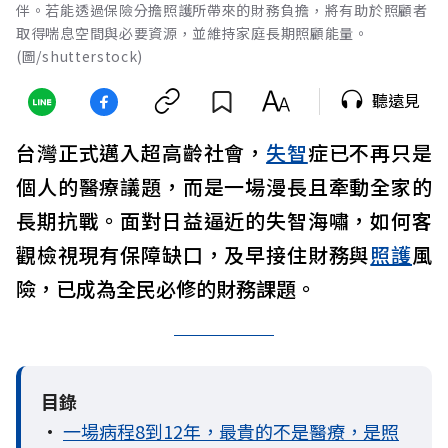
伴。若能透過保險分擔照護所帶來的財務負擔，將有助於照顧者
取得喘息空間與必要資源，並維持家庭長期照顧能量。
(圖/shutterstock)
聽遠見
台灣正式邁入超高齡社會，
失智
症已不再只是
個人的醫療議題，而是一場漫長且牽動全家的
長期抗戰。面對日益逼近的失智海嘯，如何客
觀檢視現有保障缺口，及早接住財務與
照護
風
險，已成為全民必修的財務課題。
目錄
•
一場病程8到12年，最貴的不是醫療，是照