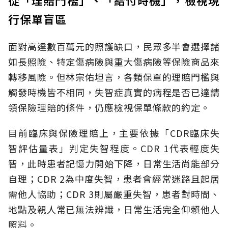
從「理賠門檻」、「給付時機」，檢視現
行保單盲區
面對高達數百萬元的照護缺口，民眾多半會選擇諸
如長照險、特定傷病險與重大傷病險等保險商品來
轉移風險。但林宗佑坦言，各類保單的理賠門檻與
觸發時機皆不相同，失智症真實的病程是否已達請
領保險理賠的條件，仍應檢視保單條款的約定。
目前臨床與保險理賠上，主要依據「CDR臨床失
智評估量表」判定失智程度。CDR 1代表輕度失
智，此時患者記憶力開始下降，日常生活尚能部分
自理；CDR 2為中度失智，患者會經常迷路且起居
需他人協助；CDR 3則屬嚴重失智，患者對時間、
地點及親人常已無法辨識，日常生活完全仰賴他人
照料。