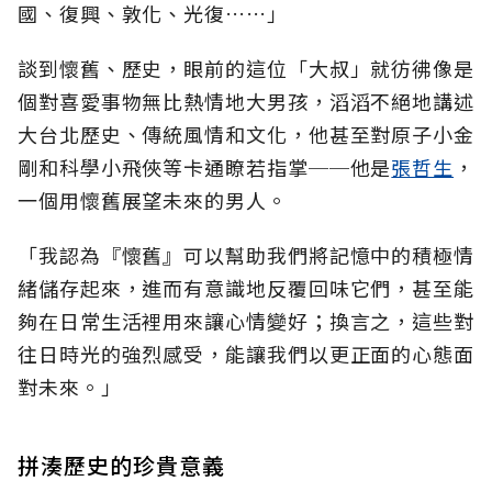
國、復興、敦化、光復……」
談到懷舊、歷史，眼前的這位「大叔」就彷彿像是
個對喜愛事物無比熱情地大男孩，滔滔不絕地講述
大台北歷史、傳統風情和文化，他甚至對原子小金
剛和科學小飛俠等卡通瞭若指掌──他是
張哲生
，
一個用懷舊展望未來的男人。
「我認為『懷舊』可以幫助我們將記憶中的積極情
緒儲存起來，進而有意識地反覆回味它們，甚至能
夠在日常生活裡用來讓心情變好；換言之，這些對
往日時光的強烈感受，能讓我們以更正面的心態面
對未來。」
拼湊歷史的珍貴意義