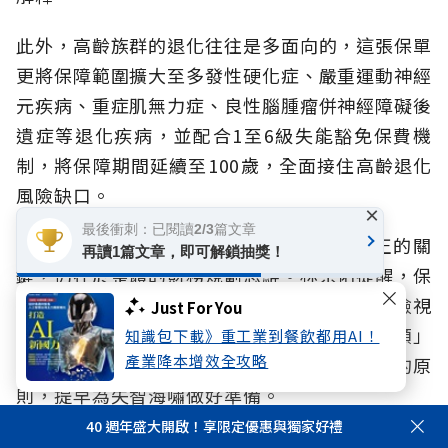
此外，高齡族群的退化往往是多面向的，這張保單
更將保障範圍擴大至多發性硬化症、嚴重運動神經
元疾病、重症肌無力症、良性腦腫瘤併神經障礙後
遺症等退化疾病，並配合1至6級失能豁免保費機
制，將保障期間延續至100歲，全面接住高齡退化
風險缺口。
×
最後衝刺：已閱讀2/3篇文章
再完善的保單終究只是防護網的一環，真正的關
再讀1篇文章，即可解鎖抽獎！
鍵，仍在於整體的財務規劃思維。
林宗佑提醒，保
險應與投資、儲蓄做好平衡配置，並建議民眾檢視
Just For You
保單時，可從「保障期間、保障範圍、理賠金額」
知識包下載》重工業到餐飲都用AI！
產業降本增效全攻略
三大面向著手，掌握「提早佈局、循序漸進」的原
則，提早為失智海嘯做好準備。
40 週年盛大開啟！享限定優惠與獨家好禮