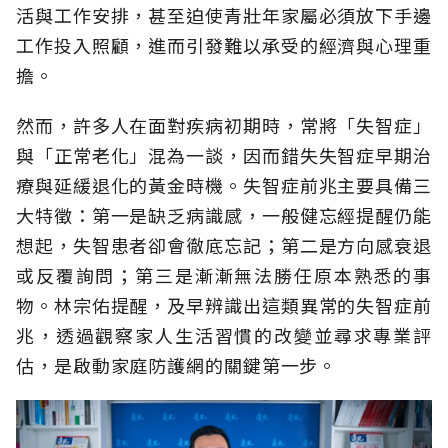
活與工作安排，甚至迫使青壯年家屬必須放下手邊
工作投入照顧，進而引發難以承受的經濟與心理重
擔。
然而，許多人在面對疾病初期時，常將「失智症」
與「正常老化」混為一談，因而錯失失智症早期治
療與延緩退化的黃金時機。失智症前兆主要具備三
大特徵：第一是缺乏病識感，一般健忘經提醒仍能
想起，失智患者卻會徹底忘記；第二是方向感衰退
或反覆詢問；第三是漸漸無法勝任原本熟悉的事
物。林宗佑提醒，及早辨識出這類異常的失智症前
兆，透過觀察家人生活習慣的改變並尋求專業評
估，是啟動家庭防護網的關鍵第一步。