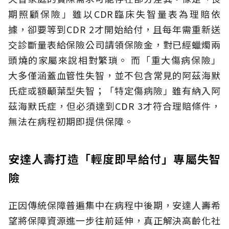
期照顧保險」雖以CDR臨床失智量表為理賠依
據，卻要等到CDR 2才開始給付，且每年需重新送
交診斷量表給保險公司請領保險金，對已經蠟燭兩
頭燒的家屬來說相對繁瑣。
而「重大傷病保險」
大多僅涵蓋血管性失智，並不包含常見的阿茲海默
氏症或額顳葉型失智；「特定傷病險」雖有納入阿
茲海默氏症，但必須達到CDR 3才符合理賠條件，
無法在病程初期即提供保障。
安達人壽打造「輕度即早給付」專屬失智
險
正因傳統保障普遍集中在病程中後期，安達人壽希
望將保障資源進一步往前延伸，真正解決高齡化社