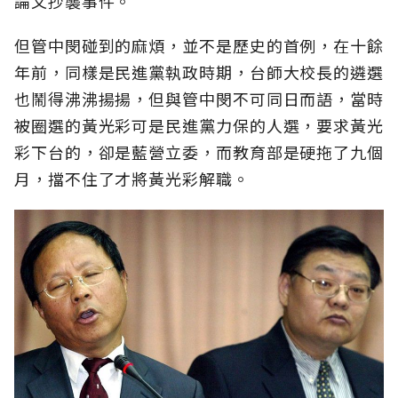
論文抄襲事件。
但管中閔碰到的麻煩，並不是歷史的首例，在十餘
年前，同樣是民進黨執政時期，台師大校長的遴選
也鬧得沸沸揚揚，但與管中閔不可同日而語，當時
被圈選的黃光彩可是民進黨力保的人選，要求黃光
彩下台的，卻是藍營立委，而教育部是硬拖了九個
月，擋不住了才將黃光彩解職。