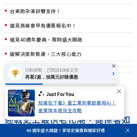
台東助孕凍卵雙支持！
遠見高峰會早鳥優惠報名中！
遠見40週年慶典，限時盛大開啟
破解決策新焦慮，三大核心能力
×
活動挑戰：已閱讀1/3篇文章
再看2篇，抽萬元好睡優惠
請往下繼續閱讀
Just For You
知識包下載》重工業到餐飲都用AI！
首頁
好享生活
健康
產業降本增效全攻略
迎戰史上最快老化潮，健保署如
何築起世界第一防護網？
40 週年盛大開啟！享限定優惠與獨家好禮