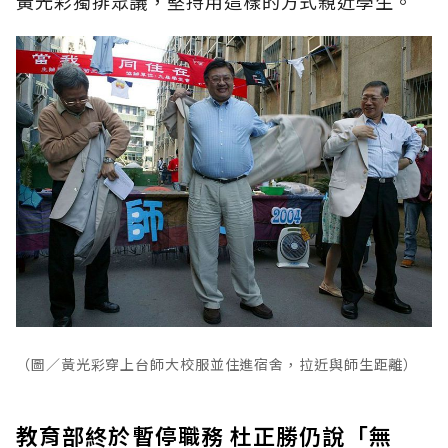
黃光彩獨排眾議，堅持用這樣的方式親近學生。
（圖／黃光彩穿上台師大校服並住進宿舍，拉近與師生距離）
教育部終於暫停職務 杜正勝仍說「無