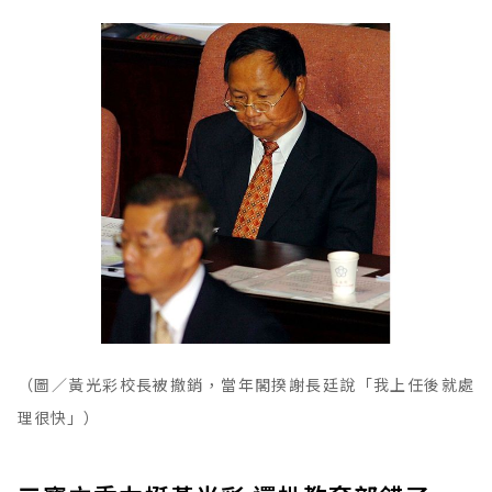
（圖／黃光彩校長被撤銷，當年閣揆謝長廷說「我上任後就處
理很快」）