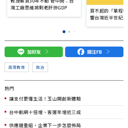
教授薪資30年不動 管中閔：台
灣工廠思維將剩老肝拚GDP
買不起的「單程機
響台灣近半世紀思
加好友
關注FB
高等教育
政治
熱門
讓支付更懂生活！玉山開創新體驗
台中航網十倍增、客運年增近三成
供應鏈重組，企業下一步怎麼佈局