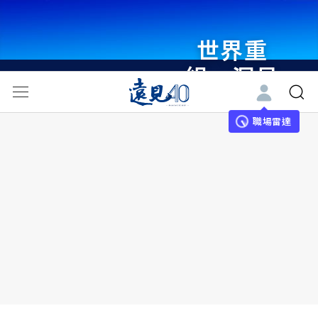
世界重
組・洞見
未來 與
世界領袖
職場雷達
同行