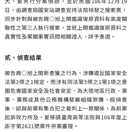
大，爰另行分案偵辦，並於民國106年12月19
日，由調查局國安站調查官持法院核發之搜索票，
同步針對與被告周○旭上開鑑識復原資料有高度關
聯性之第三人執行搜索，並就上開鑑識復原資料之
真實性及案關事實訊問相關證人，詳予查證。
貳、偵查結果
被告周○旭上開新查獲之行為，涉嫌違反國家安全
法第2條之1規定，而涉有同法第5條之1第1項之意
圖危害國家安全及社會安定，為大陸地區行政、軍
事、黨務或其他公務機構發展組織罪嫌，經偵查
後，認與前案有集合犯之裁判上一罪關係，為前案
起訴效力所及，爰移請臺灣高等法院與106年度上
訴字第2621號案件併案審理。