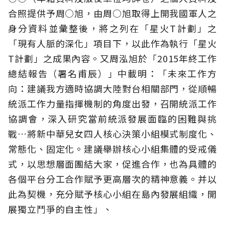
合照提供予周○旭，由周○旭取得上開我國軍人之
身分資料並彙整後，將之列在「星火T計劃」之
「現有人脈的深化」項目下，以此作為執行「星火
T計劃」之成果內容。又周泓旭於「2015年終工作
總結報告（署名甫辰）」中載明：「未來工作方
向：建議我方適時協調大陸對台相關部門，從順暢
統派工作力量指揮機制的角度出發，召開統派工作
協調會，深入研究當前統派發展面臨的困難與挑
戰…將新中華兒女四人核心決策小組模式制度化、
常態化、固定化。建議舉辦核心小組集體的受戒儀
式，以思想層面團結大家，促進合作，也為具體的
各個平台分工合作賦予更高層次的精神意義。并以
此為契機，充分賦予核心小組在島內發展組織，開
展獨立鬥爭的自主性」、