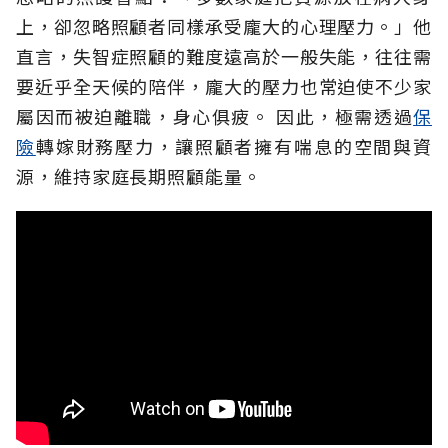
上，卻忽略照顧者同樣承受龐大的心理壓力。」他
直言，失智症照顧的難度遠高於一般失能，往往需
要近乎全天候的陪伴，龐大的壓力也常迫使不少家
屬因而被迫離職，身心俱疲。
因此，極需透過
保
險
轉嫁財務壓力，讓照顧者擁有喘息的空間與資
源，維持家庭長期照顧能量。