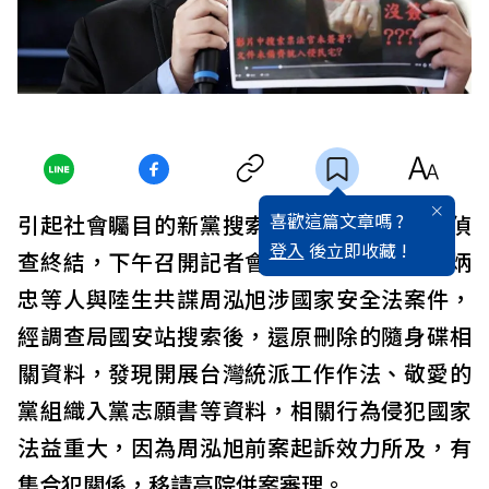
喜歡這篇文章嗎 ?
引起社會矚目的新黨搜索，台北地檢署今天偵
登入
後立即收藏 !
查終結，下午召開記者會，指新黨青年軍王炳
忠等人與陸生共諜周泓旭涉國家安全法案件，
經調查局國安站搜索後，還原刪除的隨身碟相
關資料，發現開展台灣統派工作作法、敬愛的
黨組織入黨志願書等資料，相關行為侵犯國家
法益重大，因為周泓旭前案起訴效力所及，有
集合犯關係，移請高院併案審理。