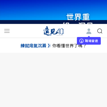
世界重
組・洞見
未來 與
世界領袖
職場雷達
練就底氣沉澱
你看懂世界了嗎？
同行