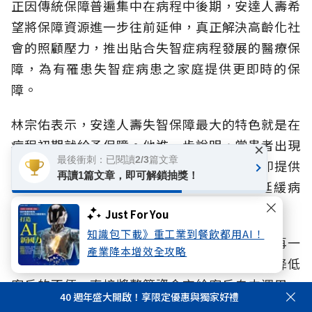
正因傳統保障普遍集中在病程中後期，安達人壽希
望將保障資源進一步往前延伸，真正解決高齡化社
會的照顧壓力，推出貼合失智症病程發展的醫療保
障，為有罹患失智症病患之家庭提供更即時的保
障。
林宗佑表示，安達人壽失智保障最大的特色就是在
病程初期就給予保障。他進一步說明，當患者出現
×
最後衝刺：已閱讀2/3篇文章
前兆並確診為輕度失智（CDR 1）時，保單即提供
再讀1篇文章，即可解鎖抽獎！
部分保障，協助家庭第一時間啟動治療、延緩病
程。
Just For You
知識包下載》重工業到餐飲都用AI！
若病程不幸惡化至中重度（CDR 2以上），則再一
產業降本增效全攻略
次性提供整筆理賠給付。「這樣的設計是為了降低
客戶的不便，直接將整筆資金交給客戶自由運用。
40 週年盛大開啟！享限定優惠與獨家好禮
無論是要入住專業照護機構，還是補足日常照護缺