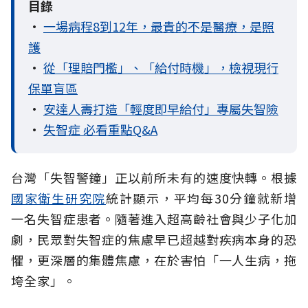
目錄
•
一場病程8到12年，最貴的不是醫療，是照
護
•
從「理賠門檻」、「給付時機」，檢視現行
保單盲區
•
安達人壽打造「輕度即早給付」專屬失智險
•
失智症 必看重點Q&A
台灣「失智警鐘」正以前所未有的速度快轉。根據
國家衛生研究院
統計顯示，平均每30分鐘就新增
一名失智症患者。隨著進入超高齡社會與少子化加
劇，民眾對失智症的焦慮早已超越對疾病本身的恐
懼，更深層的集體焦慮，在於害怕「一人生病，拖
垮全家」。