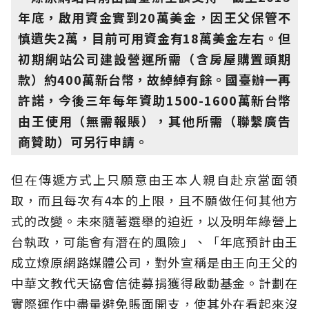
年底，啟用資金實到20萬美金，因王父保管不
慎遺失2萬，目前可用資金有18萬美金左右。但
初期網站公司建設營運所需（含房屋購置頭期
款）約400萬新台幣，故綽綽有餘。國臺辦一再
許諾，今後三年每年資助1500-1600萬新台幣
由王使用（無需報賬），其他所需（聯繫廣告
商贊助）可另行申請。
但在傳遞方式上只願意由王本人親自赴京當面領
取，而且每次有4本的上限，且不願做任何其他方
式的改變。未來隨著選舉的迫近，以及明年綠營上
台執政，可能會有潛在的風險」、「年底預計由王
成立燎原網路媒體公司，對外宣稱是由王向王父的
中華文教代天協會信徒募捐獲得啟動基金。計劃在
實際運作中盡量避免賬面開支，使其外在看起來沒