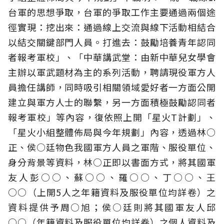
台軍的思想爭取，台軍的爭取工作主要通過兩個途
徑實現：挖出來：通過線上交流與線下活動相結合
以結交關鍵部門人員。打進去：鼓勵培養青年認同
者報考軍校」、「中華講武堂：由新中華兒女學會
主辦以軍武題材為主的系列活動，聘請現役軍方人
員擔任講師，同時吸引相關領域愛好者一方面公開
建立與軍方人士的聯繫，另一方面積極鼓勵認同者
報考軍校」等內容，復依照上開「星火T計劃」、
「星火小組整體佈局與今年規劃」內容，透過林○
正、侯○廷物色我國軍方人員之軍階、服役單位、
身分背景等資料，林○正即以書面方式，將其國軍
友人彭○○、蘇○○、羅○○、丁○○、王
○○（上開5人之年籍資料及服役單位均詳卷）之
資料提供予周○旭；侯○廷則將其國軍友人邱
○○（年籍資料及服役單位均詳卷）之個人資料及