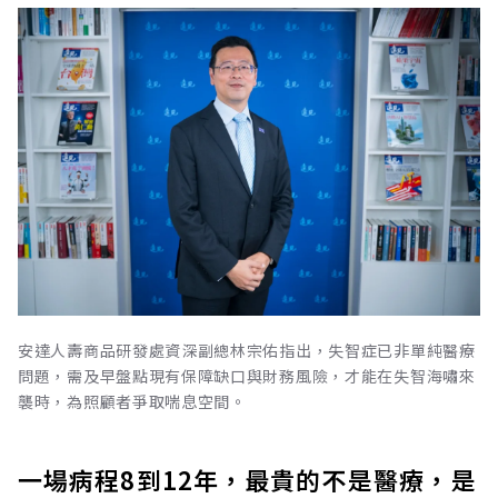
安達人壽商品研發處資深副總林宗佑指出，失智症已非單純醫療
問題，需及早盤點現有保障缺口與財務風險，才能在失智海嘯來
襲時，為照顧者爭取喘息空間。
一場病程8到12年，最貴的不是醫療，是