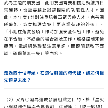
武為主題的朋友圈。此朋友圈需要相關活動維持日
常運轉，也需要藉此鍛鍊相關的功能性人才。因
此，本年度T計劃注重培養軍武興趣人才，完善團
隊職能，為宣揚理念披上更專業有趣的外衣」、
「小組在落實各項工作時加強安全保密工作，避免
在不合適、不必要的場合談及工作，嚴格控制知情
範圍，電話網路聯繫注意用詞，關鍵問題私下面
談，確保萬無一失」等內容。
走過四十個年頭，在這個劇變的時代裡，該如何搶
先預見未來？
（2）又周○旭為達成發展組織之目的，於「星火
小組整體佈局與今年規劃」中載明：「統一戰線1.