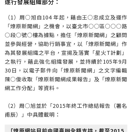
遂行發展組織部分：
（1）周○旭自104 年起，藉由王○忠成立及運作
「燎原新聞網」之機會，以臺北市○○區○○○路
○段○號○樓為據點，擔任「燎原新聞網」之顧問
並參與經營，協助行銷事宜，以「燎原新聞網」作
為其發展組織之平台，宣揚及落實「星火T計劃」
之執行，藉此強化組織發展，並持續於105年9月
30日，以電子郵件向「燎原新聞網」之文字編輯
陳○俊收取「燎原新聞網成果報告」及「燎原新聞
網工作分配」等資料。
（2）周○旭並於「2015年終工作總結報告（署名
甫辰）」中具體載明：
「燎原網站目前由國臺辦全額支持，截至2015