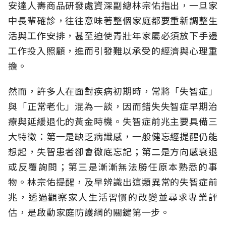
安達人壽商品研發處資深副總林宗佑指出，一旦家
中長輩確診，往往意味著整個家庭都要重新調整生
活與工作安排，甚至迫使青壯年家屬必須放下手邊
工作投入照顧，進而引發難以承受的經濟與心理重
擔。
然而，許多人在面對疾病初期時，常將「失智症」
與「正常老化」混為一談，因而錯失失智症早期治
療與延緩退化的黃金時機。失智症前兆主要具備三
大特徵：第一是缺乏病識感，一般健忘經提醒仍能
想起，失智患者卻會徹底忘記；第二是方向感衰退
或反覆詢問；第三是漸漸無法勝任原本熟悉的事
物。林宗佑提醒，及早辨識出這類異常的失智症前
兆，透過觀察家人生活習慣的改變並尋求專業評
估，是啟動家庭防護網的關鍵第一步。