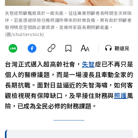
失智症照顧難度高於一般失能，往往需要照顧者長時間全天候陪
伴。若能透過保險分擔照護所帶來的財務負擔，將有助於照顧者
取得喘息空間與必要資源，並維持家庭長期照顧能量。
(圖/shutterstock)
聽遠見
台灣正式邁入超高齡社會，
失智
症已不再只是
個人的醫療議題，而是一場漫長且牽動全家的
長期抗戰。面對日益逼近的失智海嘯，如何客
觀檢視現有保障缺口，及早接住財務與
照護
風
險，已成為全民必修的財務課題。