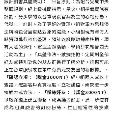
該計劃書具體載明：「宗旨原則：為配合完成中央
整體規劃，經上級機關指示，星火小組準備實施有
計劃、分步驟的以台軍現役官兵為主的心戰行動，
代號：T 計劃。為了更好的實現小組對軍方思想滲
透與物色發展重點對象的職能，小組對現有軍方人
脈資源進行梳化整理，預計以網路數據庫挖掘、現
有人脈的深化、軍武主題活動、學術研究報告四大
活動為主」、「具體作法…數據挖掘：定期對全部
好友或特別對象的朋友群進行了解分析，挖掘可能
正在台軍服役或在軍中有廣泛交友圈的新數據」、
「確認立項：（獎金3000NT）
經小組兩人或以上
查證，確認客戶真實程度，立項建檔，研究進一步
接觸方式方法」、
「粉絲好友：（獎金3000NT）
爭取在線上建立聯繫，成為臉書好友，進一步使其
成為組員臉書的訂閱粉絲，並且經常性的按讚