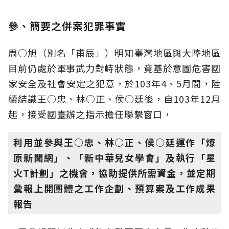
參、簡要之併案犯罪事實
周○旭（別名「甫辰」）明知臺灣地區與大陸地區
目前仍處於軍事武力對峙狀態，竟基於意圖危害國
家安全及社會安定之犯意，於103年4、5月間，陸
續結識王○忠、林○正、侯○廷後，自103年12月
起，接受國臺辦之指示擔任聯繫窗口，
利用並參與王○忠、林○正、侯○廷運作「燎
原新聞網」、「新中華兒女學會」及執行「星
火T計劃」之機會，協助提供所需資金，並定期
彙報上開團體之工作企劃、預算案及工作成果
報告