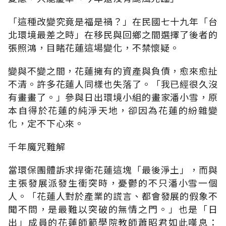
「這種改變究竟是福是禍？」在民國七十九年「台
北環境最差之時」在移民與回鄉之間選擇了後者的
張照鴻，目睹花蓮這場變化，不禁懷疑。
變與不變之間，花蓮擁有的資產與負債，愈來愈扯
不清。許多花蓮人同樣也失落了。「我已經很久沒
有畫畫了。」參與日出環境小組的畫家潘小雪，原
本自得於花蓮的純淨天地，卻因為花蓮的紛雜變
化，定不下心來。
千年魔咒難解
當環保團體訴求捍衛花蓮這塊「最後淨土」，而與
主張發展派發生衝突時，憂鬱的不只潘小雪一個
人。「花蓮人對於產業的謊言、都會發展的假象不
聞不問，是最難以突破的無情之門。」也是「日
出」成員的花蓮師範學院教師蕭昭君如此嘆息：