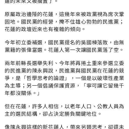
蓮的未來又被擱置了。
原屬政治邊陲的花蓮，這幾年來被政黨視為席次鞏
固地。國民黨的經營，掩不住雄心勃勃的民進黨；
花蓮的政壇近來也有複雜的傾向。
今年初立委補選，國民黨提名的吳國棟落敗，由無
黨籍的張偉當選。花蓮人第一次讓國民黨落了空。
兩年前縣長選舉失利、今年將再捲土重來參選立委
的民進黨的陳永興說，民進黨與國民黨在花蓮的競
爭，是「哲學思考的論證」，一個是以破壞性產業
為主導；另一個倡議保護資源，「寧可讓它留幾千
年都沒關係。」
但在花蓮，許多人相信，以老年人口、公教人員為
主的選民結構，卻占決定勝負關鍵地位。
像陳永興這樣的新花蓮人，帶來另類思考，卻還未