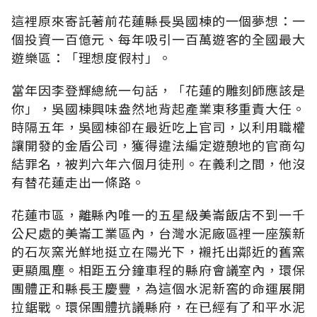
這裡原來寄託著前花蓮縣長吳國棟的一個夢想：一
個投資一百億元、每年吸引一百萬遊客的全國最大
遊樂區：「理想度假村」。
當年因李登輝總統一句話，「花蓮的雕刻師應該是
你」，吳國棟興味盎然地背起產業東移重責大任。
時隔五年，吳國棟卻在最近吃上官司，以利用職權
讓開發的金盾公司，獲得違法編定遊憩地的官商勾
結罪名，被判六年六個月徒刑。在義利之間，他沒
有替花蓮走出一條路。
花蓮市區，離縣內唯一的五星級美崙飯店不到一千
公尺處的美崙工業區內，台灣水泥廠區裡一座簇新
的石灰窯光鮮地挺立在陽光下，襯托出鄰近的舊窯
更顯風塵。相距五分鐘車程的縣府會議室內，環保
團體正和縣長王慶豐，為這個水泥新窖的命運展開
拉鋸戰。環保團體抗議縣府，在已經有了和平水泥