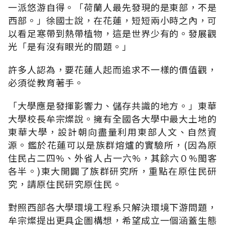
一派悠游自得。「荷蘭人最先發現的是東部，不是
西部。」徐國士說，在花蓮，短短兩小時之內，可
以看足寒帶到熱帶植物，這是世界少有的。發展觀
光「是有沒有眼光的間題。」
許多人認為，要花蓮人起而追求不一樣的價值觀，
必須從教育著手。
「大學應是發揮影響力、儲存共識的地方。」東華
大學校長牟宗燦說。擁有全國各大學中最大土地的
東華大學，設計朝向盡量利用東部人文、自然資
源。鑑於花蓮可以是族群熔爐的實驗所，(因為原
住民占二四%、外省人占一六%，其餘六０%閩客
各半。)東大開闢了族群研究所，重點在原住民研
究，請原住民研究原住民。
對照西部各大學環境工程系只解決環境下游問題，
牟宗燦提出更具企圖構想，希望成立一個涵蓋生態