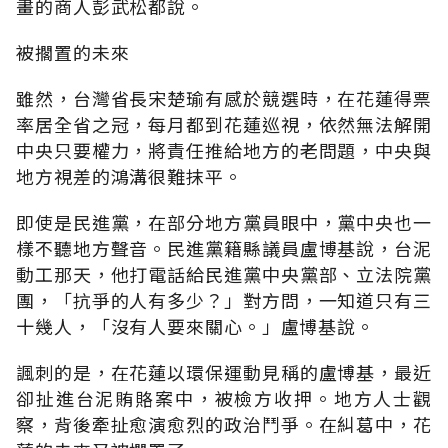
畫的商人彭武松都說。
被擱置的未來
雖然，台灣省長宋楚瑜有感於競選時，在花蓮得票
率居全省之冠，每月都到花蓮巡視，依然無法解開
中央只要權力，將責任推給地方的老問題，中央與
地方視差的鴻溝很難抹平。
即使是民進黨，在部分地方黨員眼中，黨中央也一
樣不聽地方聲音。民進黨籍縣議員盧博基說，台泥
動工那天，他打電話給民進黨中央黨部、立法院黨
團，「抗爭的人有多少？」對方問，一知道只有三
十幾人，「沒有人要來關心。」盧博基說。
諷刺的是，在花蓮以環保運動見稱的盧博基，最近
卻扯進台泥賄賂案中，被檢方收押。地方人士觀
察，背後牽扯愈演愈烈的政治鬥爭。在糾葛中，花