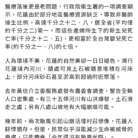
醫療落後更是老問題，行政院衛生署的一項調查顯
示，花蓮由於部分地區醫療資源缺乏，導致非醫師
接生比例，高達千分之十二．八，居全省(平均僅
約千分之二)第一。而這些產婦所生下的新生兒死
亡率(千分之十二．五)，更相當於全台灣嬰兒死亡
率(約千分之一．八)的七倍。
人為環境不美，花蓮的自然美卻一日日褪色。溯行
花蓮境內河川，隨處可見土石被隨意堆積在河床
上，部分河床砂石甚至淤高到超過附近聚落。
去年黃信介立委服務處發布農委會調查，警告全縣
人口密集處，有三十五條河川有山洪爆發、土石滑
走之虞；另有八處山坡地有大幅崩塌可能。
幾年前，兩次颱風引起山崩活埋村莊慘像，花蓮人
餘悸猶存。但是，民眾似乎沒能減少生命被威脅的
憂慮，只能慶幸「今年還沒有颱風光臨」。