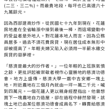
(二三．三二%)。而最貴地段，每坪也已高達六十
九萬餘元。
因為西部建商炒作，從民國七十九年到現在，花蓮
房地產在全省輪漲中接到最後一棒，而這場變動中
的受益者是外地人。對花蓮本地人而言，因為公務
員居多，過去不須花費房貸，現在居住成本無形中
卻被提高了。年輕夫婦又陷入必須用一半薪水繳交
房貸的惡夢裡。
「慈濟是最大的炒作者。」一位年輕的上班族氣憤
之餘，更批評起被崇敬者視作心靈勝地的慈濟功德
會。地方上盛傳，慈濟大學一選中吉安鄉一塊土
地，附近農地在三個月內就由一坪一萬二千元，喊
到四萬元。一個花蓮人更以親身經歷指出，他曾想
買下一塊農地自力造屋，卻在過程中赫然發現，該
塊土地已由某位慈濟功德會成員名下，轉賣給慈濟