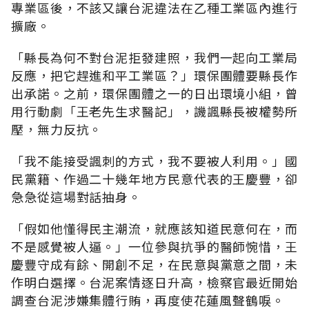
專業區後，不該又讓台泥違法在乙種工業區內進行
擴廠。
「縣長為何不對台泥拒發建照，我們一起向工業局
反應，把它趕進和平工業區？」環保團體要縣長作
出承諾。之前，環保團體之一的日出環境小組，曾
用行動劇「王老先生求醫記」，譏諷縣長被權勢所
壓，無力反抗。
「我不能接受諷刺的方式，我不要被人利用。」國
民黨籍、作過二十幾年地方民意代表的王慶豐，卻
急急從這場對話抽身。
「假如他懂得民主潮流，就應該知道民意何在，而
不是感覺被人逼。」一位參與抗爭的醫師惋惜，王
慶豐守成有餘、開創不足，在民意與黨意之間，未
作明白選擇。台泥案情逐日升高，檢察官最近開始
調查台泥涉嫌集體行賄，再度使花蓮風聲鶴唳。