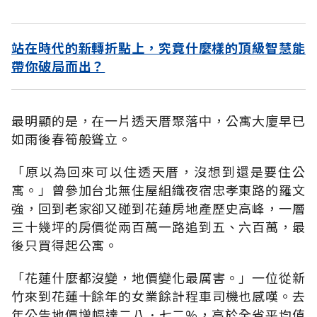
站在時代的新轉折點上，究竟什麼樣的頂級智慧能
帶你破局而出？
最明顯的是，在一片透天厝聚落中，公寓大廈早已
如雨後春筍般聳立。
「原以為回來可以住透天厝，沒想到還是要住公
寓。」曾參加台北無住屋組織夜宿忠孝東路的羅文
強，回到老家卻又碰到花蓮房地產歷史高峰，一層
三十幾坪的房價從兩百萬一路追到五、六百萬，最
後只買得起公寓。
「花蓮什麼都沒變，地價變化最厲害。」一位從新
竹來到花蓮十餘年的女業餘計程車司機也感嘆。去
年公告地價增幅達二八．七二%，高於全省平均值