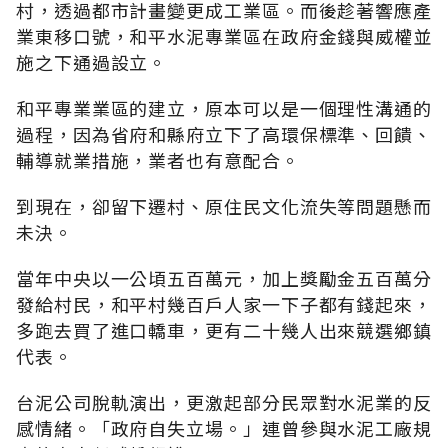
村，透過都市計畫變更成工業區。而後趁著響應產
業東移口號，和平水泥專業區在政府金錢與威權並
施之下通過設立。
和平專業業區的建立，原本可以是一個理性溝通的
過程，因為省府和縣府立下了高環保標準、回饋、
輔導就業措施，業者也有意配合。
到現在，卻留下遷村、原住民文化流失等問題懸而
未決。
當年中央以一公頃五百萬元，加上獎勵金五百萬分
發給村民，和平村幾百戶人家一下子都有錢起來，
多跑去買了進口轎車，更有二十幾人出來競選鄉鎮
代表。
台泥公司脫軌演出，更激起部分民眾對水泥業的反
感情緒。「政府自失立場。」連曾參與水泥工廠規