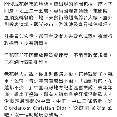
開發成花蓮市的地標。曾出現的藍圖包括一座地下
四層、地上二十五層、容納國際會議聽、電影院、
屋頂旋轉餐廳、地下美食街的超高綜合大樓，室外
則設表演場、觀光夜市、游泳池及直昇機停機坪。
計畫看似宏偉，卻因主政者人去政息或牽扯複雜行
政過程，少有落實。
但花蓮並不因而放慢質變速度，不用靠政策規畫，
已在溯行西部腳印。
老花蓮人述說，從北迴鐵路之後，花蓮就變了。飆
車、色情、青少年問題層出不窮，「西部有的，花
蓮都不少。」中國時報地方記者溫富振說。去年年
底，飆車正盛時，還有人騎車拿狼牙棒沿路砍人。
沿市區最熱鬧的中華、中正、中山三條路走，從
Giordano到Christian Dior、從庭園咖啡到酒
吧，沒一個時髦玩意缺席。