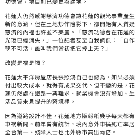
功德會，地目則已變更為建地。
花蓮人仍然感謝慈濟功德會讓花蓮的觀光事業產生
新的意涵，但在土地炒作陰影下，卻開始有人質疑
慈濟的內裡也許並不美麗。「慈濟功德會在花蓮的
光環已經消失，」一位記者甚至自我調侃：「自作
孽不可活，誰叫我們當初把它捧上天？」
改變是福是禍？
花蓮太平洋房屋店長張照鴻自己也認為，如果必須
付出較大成本，就得有成果交代。但不變的是，花
蓮仍然處在鐵路一票難求、就業機會沒有增加、生
活品質未見提升的窘境裡。
因為道路設計不佳，花蓮地方版報紙幾乎每天都有
車禍新聞。前年曾有統計，境內意外車禍死亡率居
全台第一、殘障人士也比外縣市高出兩倍。