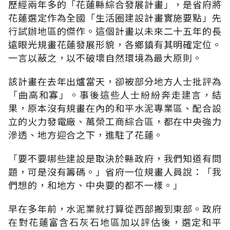
歷經兩年多的「花蓮縣綜合發展計畫」，是省府將
花蓮選定作為全國「生活圈建設計畫實施要點」先
行試辦地區的傑作。這個計畫以未來二十五年的長
遠眼光規畫花蓮發展形貌，各鄉鎮有其明確定位。
一言以蔽之，以不破壞自然環境為最大原則。
該計畫在去年出爐當天，卻被部分地方人士批評為
「曲高和寡」。事後這些人士紛紛奔走建言，結
果，原本沒有規畫在內的和平水泥專業區、配合設
立的火力發電廠、萬榮工商綜合區，都在中央強力
滲透、地方迎合之下，進駐了花蓮。
「要不要哪些建設是取決於縣政府，我們知道有問
題，可是沒有籌碼。」省府一位規畫人員說：「我
們想的，和地方、中央要的都不一樣。」
早在多年前，水泥業就打算從西部搬到東部。政府
在對花蓮富含石灰石地區加以評估後，選定和平