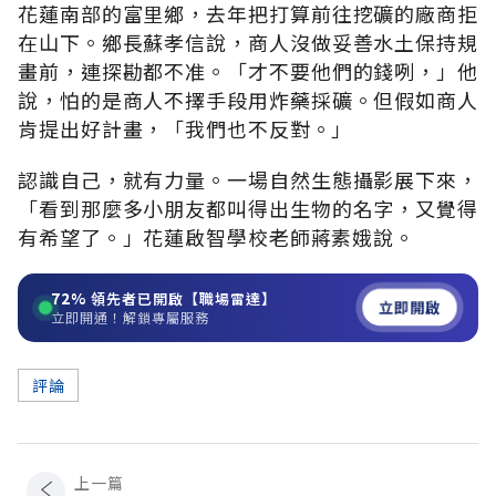
花蓮南部的富里鄉，去年把打算前往挖礦的廠商拒
在山下。鄉長蘇孝信說，商人沒做妥善水土保持規
畫前，連探勘都不准。「才不要他們的錢咧，」他
說，怕的是商人不擇手段用炸藥採礦。但假如商人
肯提出好計畫，「我們也不反對。」
認識自己，就有力量。一場自然生態攝影展下來，
「看到那麼多小朋友都叫得出生物的名字，又覺得
有希望了。」花蓮啟智學校老師蔣素娥說。
72%
領先者已開啟【職場雷達】
立即開啟
立即開通！解鎖專屬服務
評論
上一篇