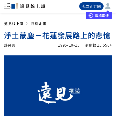
立即訂閱
職場雷達
遠見線上讀
特別企畫
淨土蒙塵－花蓮發展路上的悲愴
許彩雲
1995-10-15
瀏覽數
15,550+
加入追蹤
許彩雲