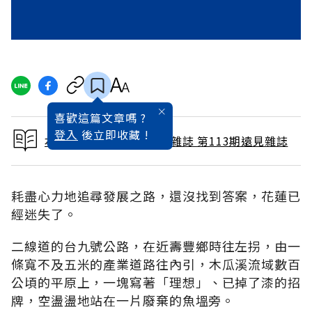
喜歡這篇文章嗎 ?
登入
後立即收藏 !
本文出自 1995 / 11月號雜誌 第113期遠見雜誌
耗盡心力地追尋發展之路，還沒找到答案，花蓮已
經迷失了。
二線道的台九號公路，在近壽豐鄉時往左拐，由一
條寬不及五米的產業道路往內引，木瓜溪流域數百
公頃的平原上，一塊寫著「理想」、已掉了漆的招
牌，空盪盪地站在一片廢棄的魚塭旁。