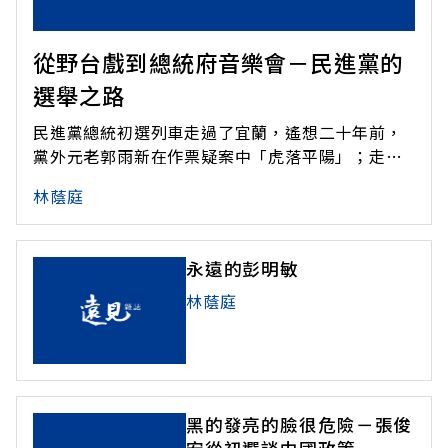
從野台戲到總統府音樂會－民進黨的
選舉之路
民進黨總統初選列車走過了宜蘭，遙想二十年前，
黨外元老郭雨新在作票疑案中「虎落平陽」；走過
了中壢，十八年前，選民在此對國民黨舞弊發出怒
林蔭庭
吼；走過了台北市，十五年前，美麗島受刑人家屬
周清玉代夫出征，眼淚淹沒了群眾……。而今重回
舊地，民進黨已是擁有五十二席立委、六席縣市
永遠的彭明敏
長、全國三成五選票、並掌握首都執政權的
林蔭庭
黑的發亮的臉很危險－張俊