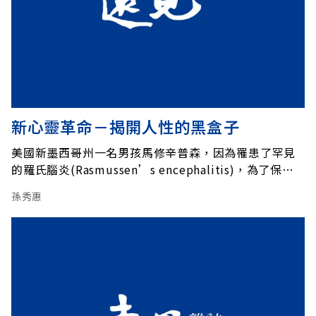
新心靈革命－揭開人性的黑盒子
美國新墨西哥州一名男孩馬修辛普森，因為罹患了罕見
的羅氏腦炎(Rasmussen’s encephalitis)，為了保
命，在四歲時切除了整個左半腦。如今已經八歲的馬
孫秀惠
修，除了右半部肢體稍不靈活，與一般同齡的孩童並無
殊異。與馬修住在同一州的一名畫家，某日因車禍發生
輕微的腦震盪，隔日醒來，發現世界已經完全