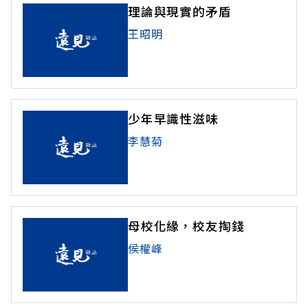
理論與現實的矛盾
王昭明
少年早識性滋味
李慧菊
母校化緣，校友掏錢
侯權峰