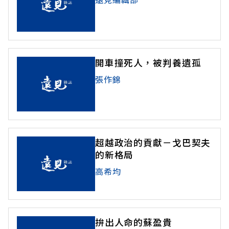
開車撞死人，被判養遺孤
張作錦
超越政治的貢獻－戈巴契夫
的新格局
高希均
拚出人命的蘇盈貴