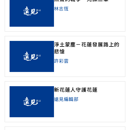
林志恆
淨土蒙塵－花蓮發展路上的
悲愴
許彩雲
新花蓮人守護花蓮
遠見編輯部