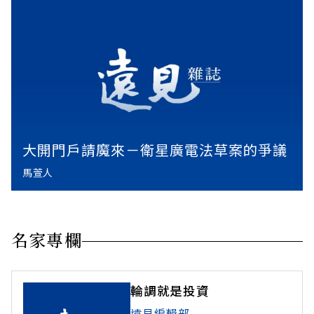
大開門戶請魔來－衛星廣電法草案的爭議
馬萱人
名家專欄
輪調就是投資
遠見編輯部