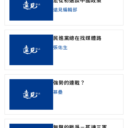
宏從初選談中國政策
遠見編輯部
民進黨總在找媒體路
張佑生
強勢的連戰？
慕壘
無聲的戰爭－死諫三軍