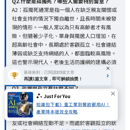
Q2.什麼是孤獨死？哪些人需要特別留意？
A2：孤獨死通常是指一個人在缺乏親友關懷或
社會支持的情況下獨自離世，且長時間未被發
現的情形。一般人常以為只有高齡者才有風
險，但隨著少子化、單身與獨居人口增加，在
超高齡社會中，長期處於客觀孤立、社會連結
薄弱或缺乏支持網絡的人，都面臨較高風險。
這也警示現代人，老後生活防護網的建構必須
×
提早啟動。
最後衝刺：已閱讀2/3篇文章
再讀1篇文章，即可解鎖抽獎！
Q3. 孤獨與孤立有什麼不同？
A3：孤獨與孤立最大的不同，在於孤獨是主觀
Just For You
知識包下載》重工業到餐飲都用AI！
的心理感受，孤立則是客觀的社會連結狀態。
產業降本增效全攻略
一個人即使不覺得孤單，也可能因與家人、朋
友或社會網絡互動不足，而處於客觀孤立的狀