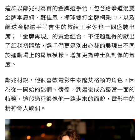
這群以鄭兆村為首的金牌選手們，包含跆拳道混雙
金牌李晟綱、蘇佳恩，撞球雙打金牌柯秉中，以及
網球金牌選手莊吉生的教練王宇佐也一同盛裝出
席；「金牌再現」的黃金組合，不僅超難得的獻出
了紅毯初體驗，選手們更是別出心裁的展現出不同
於運動場上的霸氣模樣，增加更為紳士與剽悍的氣
度。
鄭兆村說，他很喜歡電影中泰隆艾格頓的角色，因
為從一開始的迷惘、徬徨，到最後成為獨當一面的
特務，這段過程很像他一路走來的面貌，電影中的
精神令人敬佩。