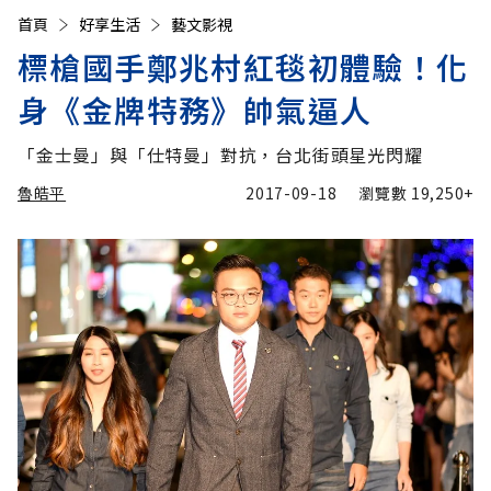
首頁
好享生活
藝文影視
標槍國手鄭兆村紅毯初體驗！化
身《金牌特務》帥氣逼人
「金士曼」與「仕特曼」對抗，台北街頭星光閃耀
魯皓平
2017-09-18
瀏覽數
19,250+