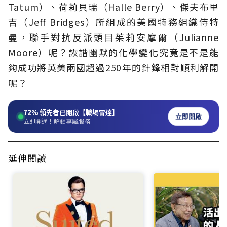
Tatum）、荷莉貝瑞（Halle Berry）、傑夫布里
吉（Jeff Bridges）所組成的美國特務組織侍特
曼，聯手對抗反派頭目茱莉安摩爾（Julianne
Moore）呢？詼諧幽默的化學變化究竟是不是能
夠成功將英美兩國超過250年的針鋒相對順利解開
呢？
72%
領先者已開啟【職場雷達】
立即開啟
立即開通！解鎖專屬服務
延伸閱讀