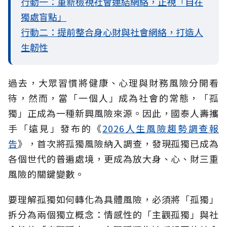
行動一：重新檢視社會連結網絡，正視「自在
獨處盲點」
行動二：提前整合身心財與社會網絡，打造人
生韌性
過去，大眾習慣將健康、心理與財務風險分開看
待，然而，當「一個人」成為社會的常態，「孤
獨」正成為一種新興風險來源。因此，國泰人壽攜
手「遠見」發布的《
2026人生風險趨勢調查報
告
》，首次將孤獨風險納入調查，發現孤獨已成為
各個世代的普遍處境，更成為放大身、心、財三重
風險的關鍵變數。
要理解孤獨如何轉化為具體風險，必須將「孤獨」
拆分為兩個獨立概念：情感性的「主觀孤獨」與社