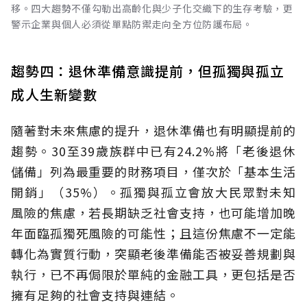
移。四大趨勢不僅勾勒出高齡化與少子化交織下的生存考驗，更
警示企業與個人必須從單點防禦走向全方位防護布局。
趨勢四：退休準備意識提前，但孤獨與孤立
成人生新變數
隨著對未來焦慮的提升，退休準備也有明顯提前的
趨勢。30至39歲族群中已有24.2%將「老後退休
儲備」列為最重要的財務項目，僅次於「基本生活
開銷」（35%）。孤獨與孤立會放大民眾對未知
風險的焦慮，若長期缺乏社會支持，也可能增加晚
年面臨孤獨死風險的可能性；且這份焦慮不一定能
轉化為實質行動，突顯老後準備能否被妥善規劃與
執行，已不再侷限於單純的金融工具，更包括是否
擁有足夠的社會支持與連結。