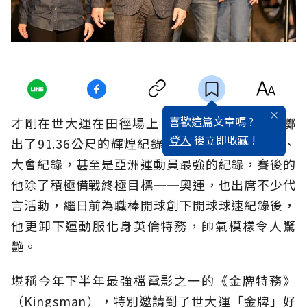
喜歡這篇文章嗎 ?
才剛在世大運在田徑場上，年僅23歲的鄭兆村擲
登入
後立即收藏 !
出了91.36公尺的輝煌紀錄，這不僅破全國紀錄、
大會紀錄，甚至是亞洲運動員最強的紀錄，賽後的
他除了積極備戰終極目標──奧運，也出席不少代
言活動，繼日前為職棒開球創下開球球速紀錄後，
他更卸下運動服化身英倫特務，帥氣模樣令人驚
艷。
堪稱今年下半年最強檔電影之一的《金牌特務》
（Kingsman），特別邀請到了世大運「金牌」好