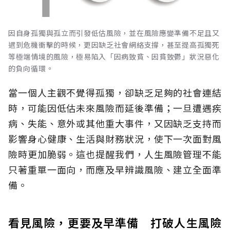
因自身孤獨與孤立而引發低估風險，並在風險應變準備不足且又
遇到危機衝擊的時候，更因缺乏社會網絡支撐，甚至提高孤獨死
等極端情境的風險，極易陷入「因病致貧、因貧致鬱」狀況惡化
的負向循環。
當一個人主觀不覺得孤獨，卻缺乏足夠的社會連結
時，可能因低估未來風險而延後準備；一旦遭遇疾
病、失能、意外或其他重大事件，又因缺乏支持而
影響身心健康、生活與財務狀況，使下一次面對風
險時更加脆弱。這也提醒我們，人生風險管理不能
只著重單一面向，而應及早辨識風險、建立全面準
備。
看見風險，更要及早準備 打破人生風險