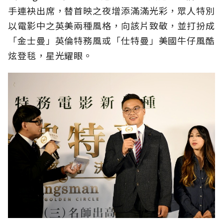
手連袂出席，替首映之夜增添滿滿光彩，眾人特別
以電影中之英美兩種風格，向該片致敬，並打扮成
「金士曼」英倫特務風或「仕特曼」美國牛仔風酷
炫登毯，星光耀眼。