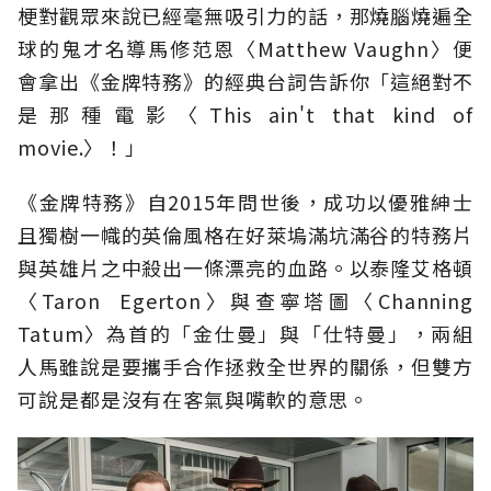
梗對觀眾來說已經毫無吸引力的話，那燒腦燒遍全
球的鬼才名導馬修范恩〈Matthew Vaughn〉便
會拿出《金牌特務》的經典台詞告訴你「這絕對不
是那種電影〈This ain't that kind of
movie.〉！」
《金牌特務》自2015年問世後，成功以優雅紳士
且獨樹一幟的英倫風格在好萊塢滿坑滿谷的特務片
與英雄片之中殺出一條漂亮的血路。以泰隆艾格頓
〈Taron Egerton〉與查寧塔圖〈Channing
Tatum〉為首的「金仕曼」與「仕特曼」，兩組
人馬雖說是要攜手合作拯救全世界的關係，但雙方
可說是都是沒有在客氣與嘴軟的意思。