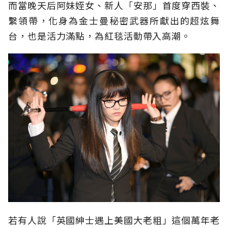
而當晚天后阿妹姪女、新人「安那」首度穿西裝、
繫領帶，化身為金士曼秘密武器所獻出的超炫舞
台，也是活力滿點，為紅毯活動帶入高潮。
若有人說「英國紳士遇上美國大老粗」這個萬年老