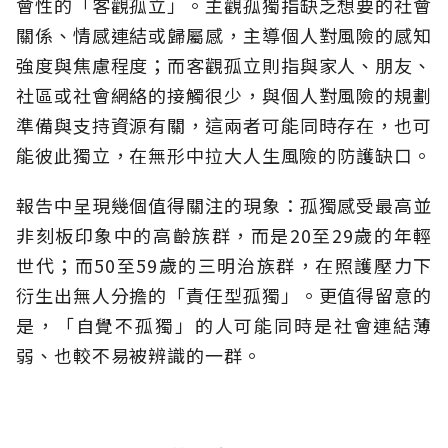
會性的「客觀孤立」。主觀孤獨指缺乏想要的社會
關係、情感連結或歸屬感，主導個人對風險的感知
強度與焦慮程度；而客觀孤立則指與家人、朋友、
社區或社會網絡的接觸很少，與個人對風險的規劃
準備與支持資源有關，這兩者可能同時存在，也可
能彼此獨立，在無形中拉大人生風險的防護缺口。
報告中呈現幾個值得關注的現象：孤獨感受最高並
非刻板印象中的高齡族群，而是20至29歲的年輕
世代；而50至59歲的三明治族群，在照護壓力下
衍生出無人分擔的「責任型孤獨」。更值得留意的
是，「自覺不孤獨」的人可能同時是社會連結薄
弱、也較不易被辨識的一群。