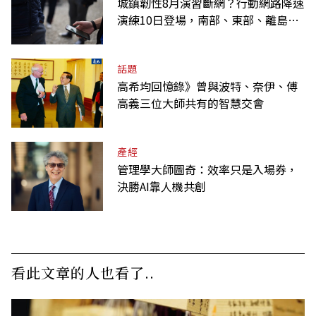
城鎮韌性8月演習斷網？行動網路降速
演練10日登場，南部、東部、離島為
何不用？
話題
高希均回憶錄》曾與波特、奈伊、傅
高義三位大師共有的智慧交會
產經
管理學大師圖奇：效率只是入場券，
決勝AI靠人機共創
看此文章的人也看了..