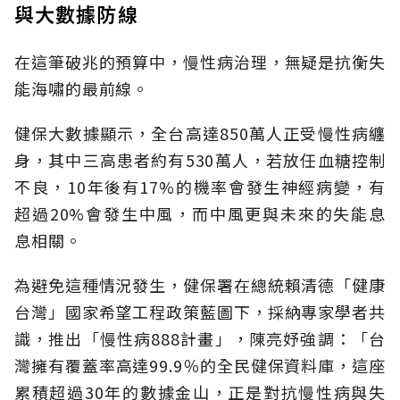
與大數據防線
在這筆破兆的預算中，慢性病治理，無疑是抗衡失
能海嘯的最前線。
健保大數據顯示，全台高達850萬人正受慢性病纏
身，其中三高患者約有530萬人，若放任血糖控制
不良，10年後有17%的機率會發生神經病變，有
超過20%會發生中風，而中風更與未來的失能息
息相關。
為避免這種情況發生，健保署在總統賴清德「健康
台灣」國家希望工程政策藍圖下，採納專家學者共
識，推出「慢性病888計畫」，陳亮妤強調：「台
灣擁有覆蓋率高達99.9％的全民健保資料庫，這座
累積超過30年的數據金山，正是對抗慢性病與失