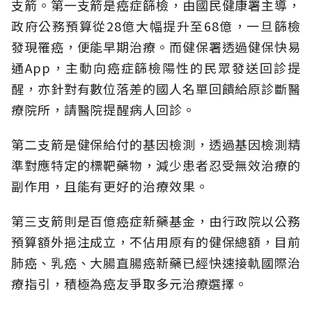
支箭。第一支箭是癌症篩檢，由國民健康署主導，
政府公務預算從28億大幅提升至68億，一旦篩檢
發現罹癌，便能早期治療。而健保署透過健保快易
通App，主動向癌症篩檢陽性的民眾發送回診提
醒，亦針對有數位落差的國人名單回饋給原診斷醫
療院所，請醫院提醒病人回診。
第二支箭是健保給付的基因檢測，透過基因檢測精
準對應特定的標靶藥物，減少患者忍受無效治療的
副作用，且能有更好的治療效果。
第三支箭則是百億癌症新藥基金，由行政院以公務
預算額外挹注成立，不佔用原有的健保總額，目前
肺癌、乳癌、大腸直腸癌新藥已經快速接軌國際治
療指引，積極為癌友爭取多元治療選擇。