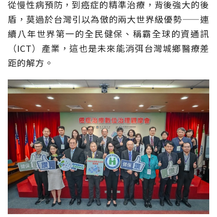
從慢性病預防，到癌症的精準治療，背後強大的後
盾，莫過於台灣引以為傲的兩大世界級優勢——連
續八年世界第一的全民健保、稱霸全球的資通訊
（ICT）產業，這也是未來能消弭台灣城鄉醫療差
距的解方。