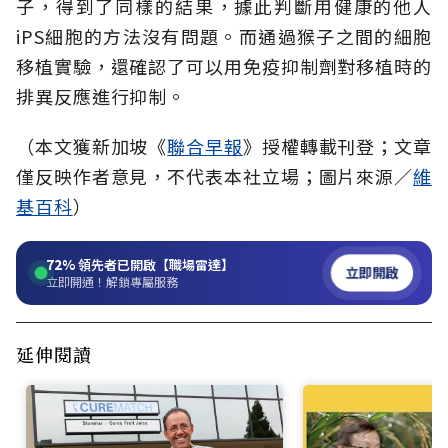
子，得到了同樣的結果，據此判斷用健康的他人
iPS細胞的方法沒有問題。而通過猴子之間的細胞
移植實驗，還確認了可以用免疫抑制劑對移植時的
排異反應進行抑制。
（本文獲新加坡《
聯合早報
》授權轉載刊登；文章
僅反映作者意見，不代表本社立場；圖片來源／
維
基百科
）
72%
領先者已開啟【職場雷達】
立即開啟
立即開通！解鎖專屬服務
延伸閱讀