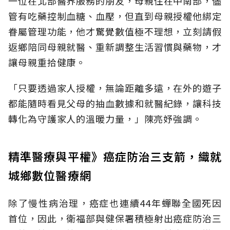
一位在北部醫界服務的朋友，母親住在中南部，儘
管有吃藥控制血糖、血壓，但直到母親授權他綁定
眷屬管理功能，他才驚覺數值極不理想，立刻請假
返鄉陪同母親就醫、重新調整生活習慣與藥物，才
讓母親重拾健康。
「只要透過家人授權，無論距離多遠，在外的遊子
都能隨時看見父母的抽血數據和就醫紀錄，讓科技
轉化為守護家人的溫暖力量，」陳亮妤強調。
精準醫療與平權》癌症防治三支箭，織就
城鄉數位醫療網
除了慢性病治理，癌症也連續44年蟬聯全國死因
首位，因此，衛福部與健保署積極射出癌症防治三