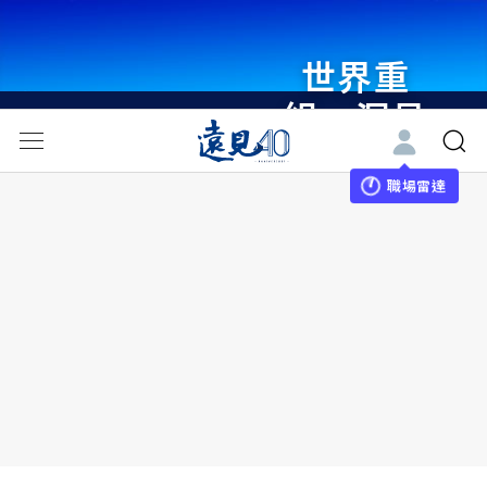
世界重
組・洞見
未來 與
世界領袖
職場雷達
同行