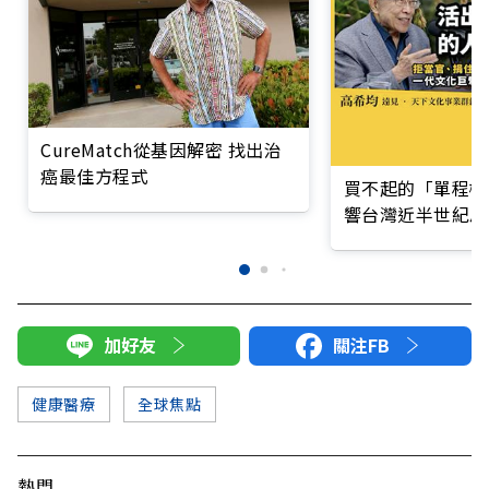
CureMatch從基因解密 找出治
癌最佳方程式
買不起的「單程機
響台灣近半世紀思
加好友
關注FB
健康醫療
全球焦點
熱門