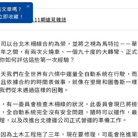
文章嗎 ?
立即收藏 !
 / 9月號雜誌 第111期遠見雜誌
公司以台北木柵線合約為榮，並將之視為馬特拉－－華
七年之間，有兩次火燒車、一個九十度的大轉彎、正式
你如何評估這些第一次經驗？
今天我們在全世界有六條中運量全自動系統在行駛，而
而且依據合約的時間表做事，就像在里爾和圖魯斯一樣
我們從未遇過這樣的困難。
後，有一委員會檢查木柵線的狀況，此委員會現已將檢
示，全自動系統完全沒有安全問題，隨時可以運作，最
理，以及改進台北捷運公司正式營運的準備工作。
是因為土木工程拖了三年，現在要修理，可能會拖進第