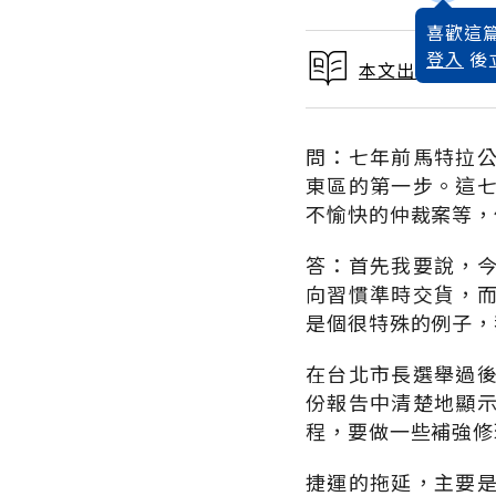
喜歡這篇
登入
後
本文出自 1995
問：七年前馬特拉
東區的第一步。這
不愉快的仲裁案等，
答：首先我要說，
向習慣準時交貨，
是個很特殊的例子，
在台北市長選舉過
份報告中清楚地顯
程，要做一些補強修
捷運的拖延，主要