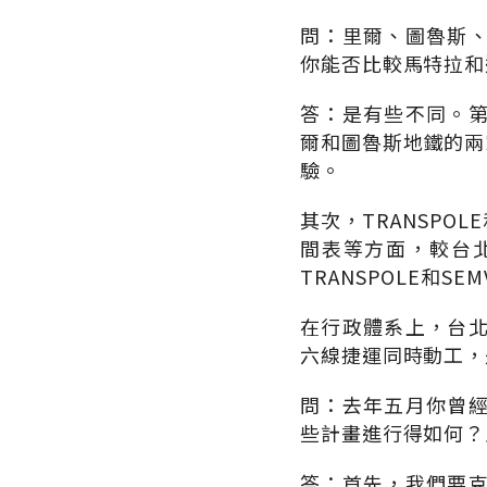
問：里爾、圖魯斯
你能否比較馬特拉和
答：是有些不同。
爾和圖魯斯地鐵的兩家
驗。
其次，TRANSPO
間表等方面，較台
TRANSPOLE和SE
在行政體系上，台
六線捷運同時動工，
問：去年五月你曾
些計畫進行得如何？
答：首先，我們要