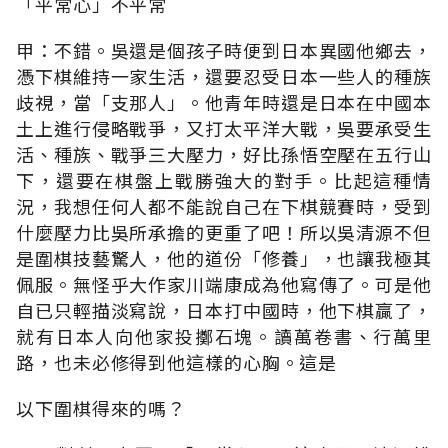
「平常心」不平常
甲：不錯。吳還是個孩子時便到日本異國他鄉去，
憑下棋維持一家生活，還要忍受日本一些人的種族
歧視，當「支那人」。他青年時還是日本在中國本
土上進行侵略戰爭，又打太平洋大戰，吳要承受生
活、種族、戰爭三大壓力，好比孫悟空壓在五行山
下，還要在棋盤上戰勝強大的對手。比起這種情
況，我想任何人都不能說自己在下棋競賽時，受到
什麼壓力比吳所承擔的更重了吧！所以吳清源不但
是圍棋技藝驚人，他的道份「修養」，也讓我極其
佩服。無怪乎大作家川端康成為他寫傳了。可是他
自已只輕描淡寫說，日本打中國時，他下棋贏了，
就有日本人向他家投擲石塊。讀萬卷書、行萬里
路，也未必修得到他這樣的心胸。這是
以下圍棋得來的嗎？