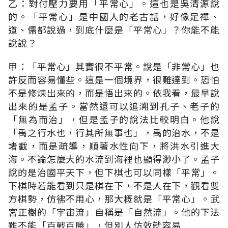
乙：對付壓力要用「平常心」。這也是吳清源說
的。「平常心」是中國人的老古話，好像足禪、
道、儒都說過，到底什麼是「平常心」？你能不能
說說？
甲：「平常心」其實很不平常。說是「非常心」也
許反而容易懂些。這是一個境界，很難達到。恐怕
不是修煉出來的，而是悟出來的。依我看，最早說
出來的是孟子。當然還可以追溯到孔子、老子的
「無為而治」，但是孟子的說法比較明白。他說
「禹之行水也，行其所無事也」，禹的治水，不是
堵截，而是疏導，順著水性向下，將洪水引進大
海。不論怎麼大的水流到海裡也顯得渺小了。孟子
說的是治國平天下，但下棋也可以同樣「平常」。
下棋時若能看到只是棋在下，不是人在下，觀看雙
方棋勢，仿彿不用心，那大概就是「平常心」。武
宮正樹的「宇宙流」自稱是「自然流」。他的下法
雖不能「百戰百勝」，但別人仿效就容易