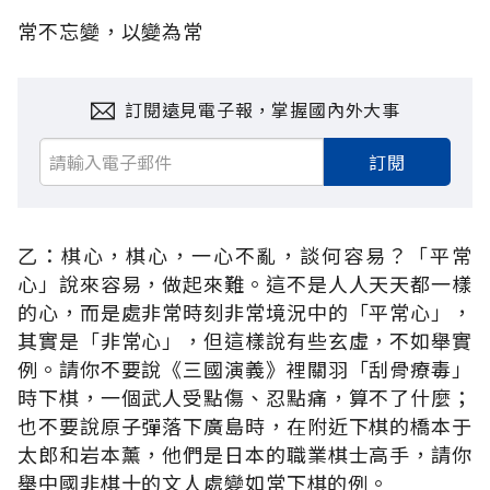
常不忘變，以變為常
訂閱遠見電子報，掌握國內外大事
訂閱
乙：棋心，棋心，一心不亂，談何容易？「平常
心」說來容易，做起來難。這不是人人天天都一樣
的心，而是處非常時刻非常境況中的「平常心」，
其實是「非常心」，但這樣說有些玄虛，不如舉實
例。請你不要說《三國演義》裡關羽「刮骨療毒」
時下棋，一個武人受點傷、忍點痛，算不了什麼；
也不要說原子彈落下廣島時，在附近下棋的橋本于
太郎和岩本薰，他們是日本的職業棋士高手，請你
舉中國非棋十的文人處變如常下棋的例。