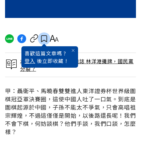
喜歡這篇文章嗎 ?
登入
後立即收藏 !
本文出自 1995 / 8月號雜誌 林洋港攤牌，國民黨
分裂？
甲：聶衛平、馬曉春雙雙進人東洋證券杯世界級圍
棋冠亞軍決賽圈，這使中國人吐了一口氣。到底是
圍棋起源於中國，子孫不能太不爭氣，只會高唱祖
宗輝煌，不過這僅僅是開始，以後路還長呢！我們
不會下棋，何妨談棋？他們手談，我們口談，怎麼
樣？