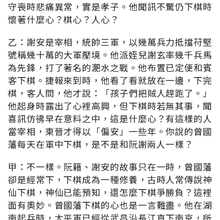
守喪時悲痛異常，實是孝子。他聞訊不驚仍下棋時
懷著什麼心？棋心？人心？
乙：謝安是宰相，統帥三軍，以幾萬兵力抵擋苻堅
號稱幾十萬的大軍壓境。他派姪兒謝玄率幾千兵馬
為先鋒，打了著名的淝水之戰。他布置已定便和賓
客下棋。捷報來到時，他看了看就放在一邊，下完
棋，客人問，他才說：「孩子們把賊人趕跑了。」
他起身時露出了心裡高興，但下棋時若無其事，聞
喜訊仿彿早在意料之中，這是什麼心？有這樣的人
當宰相，東晉才得以「偏安」一些年。你說的曾國
藩每天在軍中下棋，是不是和阮謝兩人一樣？
甲：不一樣。阮籍、謝安的故事只在一時，曾國藩
卻是經常下，下棋成為一種修養，古時人常傳說神
仙下棋，神仙已能預知，還怎麼下棋爭勝負？這裡
面有奧妙。曾國藩下棋的心也是一言難盡。他在湖
南起兵時，太平軍已經從武昌沿長江直下南京，所