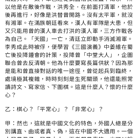
以他是在敵後作戰，洪秀全．在前面打清軍，他於
後再進行，好像是洪替曾開路。沒有太平軍，就沒
有湘軍。在滿族朝廷看來，漢人有軍隊是大患，但
又只能用曾的漢人車去打洪的漢人軍，三方作戰各
為自己。「天國」一亡，清廷立即動手消滅湘軍。
李秀成此時被俘，便學習《三國演義》中姜維在蜀
亡後投降鍾會的計策，投降曾「中堂大人」，企圖
聯合曾去反清朝。他為什麼要寫長篇供狀？因為那
是能和曾直接對話的唯一途徑，曾從起兵到臨終，
處境極其複雜，時時刻刻是生死關頭，他還能照常
讀詩文、寫家信、下圍棋。這是什麼人？懷的什麼
心？
乙：棋心？「平常心」？「非常心」？
甲：然也，這就是中國文化的特色，外國人總是分
別講直、曲或者真、偽，這在中國不大適用。一個