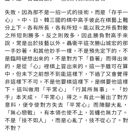
失敗，因為那不是一招一式的技術，而是「存乎一
心」。中、日、韓三國的棋中高手彼此在棋藝上難
分上下。各有所長，各有所短。能以我之所長對敵
之所短則勝多，反之則敗多，因此勝負對高手來
說，常是出於技藝以外。聶衛平這次勝山城宏的那
一手妙著，和其他妙手一樣，不是預先定下的，不
是臨時硬想出來的，不是對方下「昏著」而得出來
的，是從「心」裡棋上冒出來的。這一手雖可在算
中，但未下之前想不到能這樣下，下過了又會覺得
非這樣下不可。不是他要棋這樣下，是棋要他這樣
下。這叫做用「平常心」「行其所無事」。「妙
手」本天成，「平常心」得之。有此一著出了對方
意料，便令使對方失去「平常心」而陣腳大亂，
「無心戀戰」，有本領也使不上，苦纏也無力了。
不是「技不如人」，而是心亂了，技不從心了。對
不對？