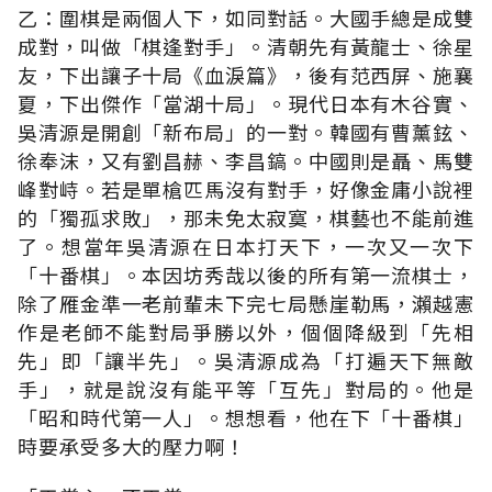
乙：圍棋是兩個人下，如同對話。大國手總是成雙
成對，叫做「棋逢對手」。清朝先有黃龍士、徐星
友，下出讓子十局《血淚篇》，後有范西屏、施襄
夏，下出傑作「當湖十局」。現代日本有木谷實、
吳清源是開創「新布局」的一對。韓國有曹薰鉉、
徐奉沫，又有劉昌赫、李昌鎬。中國則是聶、馬雙
峰對峙。若是單槍匹馬沒有對手，好像金庸小說裡
的「獨孤求敗」，那未免太寂寞，棋藝也不能前進
了。想當年吳清源在日本打天下，一次又一次下
「十番棋」。本因坊秀哉以後的所有第一流棋士，
除了雁金準一老前輩未下完七局懸崖勒馬，瀨越憲
作是老師不能對局爭勝以外，個個降級到「先相
先」即「讓半先」。吳清源成為「打遍天下無敵
手」，就是說沒有能平等「互先」對局的。他是
「昭和時代第一人」。想想看，他在下「十番棋」
時要承受多大的壓力啊！