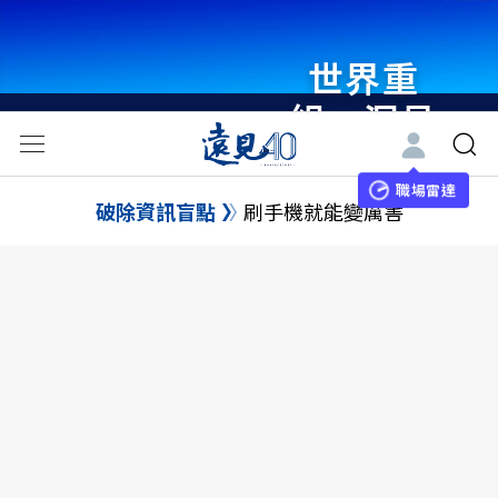
世界重
組・洞見
未來 與
世界領袖
職場雷達
破除資訊盲點
刷手機就能變厲害
同行