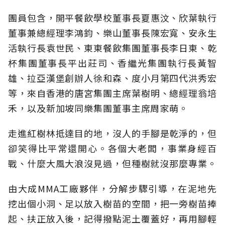
團員包含，開平餐飲學校董事長夏惠汶、欣葉執行
董事兼總經理李鴻鈞、樂山董事長陳宏寬、安永生
活執行長袁世民、東東餐飲集團董事長李日東、乾
杯集團董事長平出莊司、香繼光集團執行長黃智
雄、拉亞漢堡創辦人徐和森、度小月第四代洪秀宏
等，來自香港的唐宮集團主席葉樹明、總經理翁培
禾，以及新加坡同樂集團董事主席周家萌。
走進紅樹林抵達目的地，沒人的手腳是乾淨的，但
卻笑得比平常還開心。各個大老闆，事業身經百
戰、什麼大風大浪沒見過，但種樹就沒那麼專業。
由大成MMA工廠夥伴，分解步驟引導，在泥地先
挖出個小洞、足以放入樹苗的空間，把一旁樹苗捧
起、扶正放入後，記得撥點泥土覆蓋好，再用腳輕