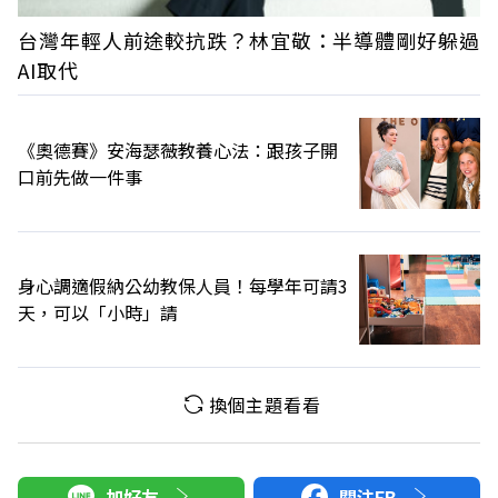
台灣年輕人前途較抗跌？林宜敬：半導體剛好躲過
AI取代
《奧德賽》安海瑟薇教養心法：跟孩子開
口前先做一件事
身心調適假納公幼教保人員！每學年可請3
天，可以「小時」請
換個主題看看
加好友
關注FB