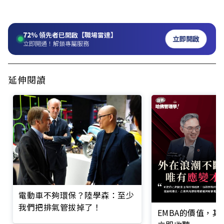
72%
領先者已開啟【職場雷達】
立即開啟
立即開通！解鎖專屬服務
延伸閱讀
電動車不夠環保？陸學森：至少
我們把排氣管拔掉了！
EMBA的價值，