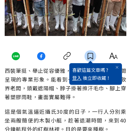
喜歡這篇文章嗎 ?
西裝筆挺、舉止從容優雅，這是企業家們多數時間
登入
後立即收藏 !
呈現的專業形象。能看到一票10多位的港台餐飲
界老闆，頭戴遮陽帽、脖子掛著擦汗毛巾、腳上穿
著塑膠雨鞋，畫面實屬難得。
這是個氣溫逼近攝氏30度的日子，一行人分別乘
坐兩艘簡便的木製小艇，趁著退潮時間，來到40
分鐘航程外的紅樹林裡。目的是要來種樹。