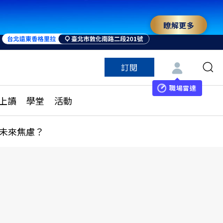
瞭解更多
訂閱
特色頻道
訂閱
見線上讀
ESG遠見
職場雷達
上讀
學堂
活動
多訂閱方案
城市學
刊購買
健康遠見
未來焦慮？
子報訂閱
華人精英論壇
享知識包
領導影響力學院