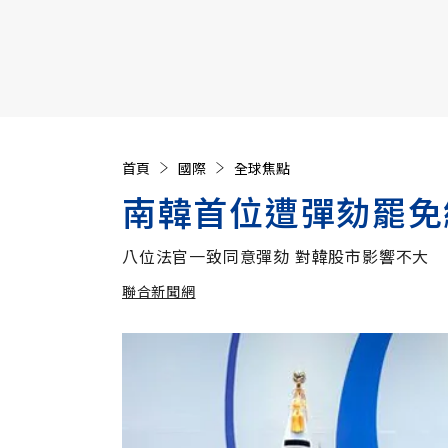
【遠見40週年慶】訂《遠見》贈實用家電3選1+暢銷好
首頁
國際
全球焦點
南韓首位遭彈劾罷免
八位法官一致同意彈劾 對韓股市影響不大
聯合新聞網
加入追蹤
聯合新聞網