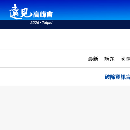
文
最新
最新
話題
國
雜誌目錄
活動
話題
AI
破除資訊
學堂
專題報導
科技
教育
遠見ON AIR
影音
合作