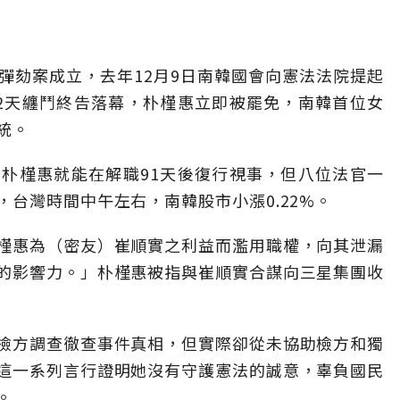
彈劾案成立，去年12月9日南韓國會向憲法法院提起
2天纏鬥終告落幕，朴槿惠立即被罷免，南韓首位女
統。
朴槿惠就能在解職91天後復行視事，但八位法官一
台灣時間中午左右，南韓股市小漲0.22%。
槿惠為（密友）崔順實之利益而濫用職權，向其泄漏
的影響力。」朴槿惠被指與崔順實合謀向三星集團收
檢方調查徹查事件真相，但實際卻從未協助檢方和獨
這一系列言行證明她沒有守護憲法的誠意，辜負國民
。