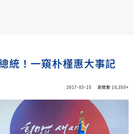
書6選3 特價 3,980 元
總統！一窺朴槿惠大事記
2017-03-10
瀏覽數
10,350+