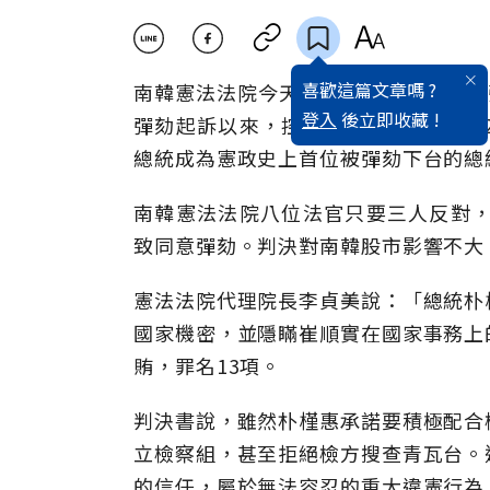
喜歡這篇文章嗎 ?
南韓憲法法院今天上午宣布總統朴槿惠
登入
後立即收藏 !
彈劾起訴以來，控辯雙方步步波折的9
總統成為憲政史上首位被彈劾下台的總
南韓憲法法院八位法官只要三人反對，
致同意彈劾。判決對南韓股市影響不大，
憲法法院代理院長李貞美說：「總統朴
國家機密，並隱瞞崔順實在國家事務上
賄，罪名13項。
判決書說，雖然朴槿惠承諾要積極配合
立檢察組，甚至拒絕檢方搜查青瓦台。
的信任，屬於無法容忍的重大違憲行為