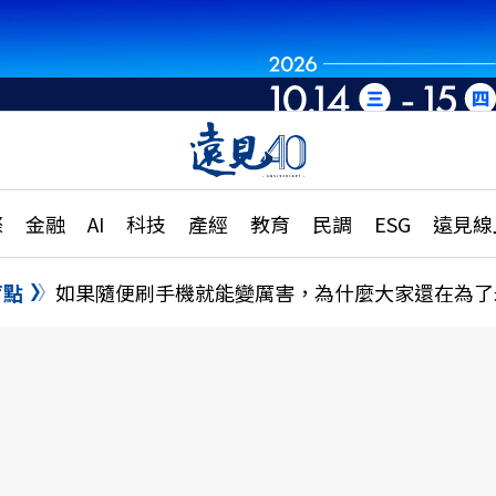
章
特輯
文章
大學升學、職涯攻略
遠
際
金融
AI
科技
產經
教育
民調
ESG
遠見線
國際
更
縣市施政調查全解析
金融
單
民調
盲點
如果隨便刷手機就能變厲害，為什麼大家還在為了
產經
電
好享生活
獨
專欄