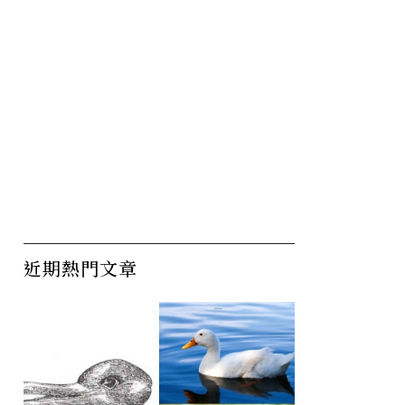
為什麼要
熱浪再熱也是忍？為什麼絕
2
常困難的
大多數的歐洲家庭，家中都
睽
沒有冷氣？
軍
夢
盃
近期熱門文章