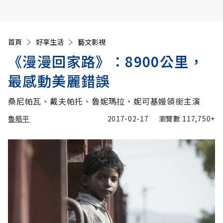
首頁
好享生活
藝文影視
《漫漫回家路》：8900公里，
最感動美麗錯誤
桑尼帕瓦、戴夫帕托、魯妮瑪拉、妮可基嫚領銜主演
魯皓平
2017-02-17
瀏覽數
117,750+