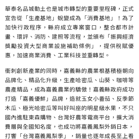
華泰名品城動土也是城市轉型的重要里程碑，正式
宣告從「生產基地」蛻變成為「消費基地」！為了
加快行政程序，縣府成立專案窗口，整合都市計
畫、環評、消防、建照等流程，並頒布「振興經濟
獎勵投資大型商業設施補助條例」，提供稅賦優
惠，加速商業消費、工業科技並重轉型。
衝刺創新產業的同時，嘉義縣的農業根基積極朝向
品牌化、精品化升級，生產哈密瓜、山葵、咖啡等
農產精品，成為嘉義農業的驕傲！嘉義縣政府成功
打造「嘉義優鮮」品牌，造就玉女小番茄、反季節
木瓜、極光哈密瓜等叫好叫座的明星級水果，不只
國內進駐東森購物、台灣好農等電商平台，擴大消
費層與全國知名度，也成功將嘉義鳳梨外銷日本，
打響「台灣嘉義鳳梨季」，銷量也逐年成長至上看