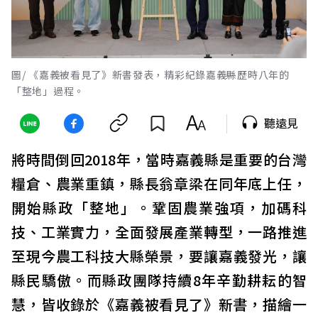
圖/ 《嘉義被看見了》新書發表，精彩紀錄嘉義縣歷時八年的
「整地」過程。
聽遠見
將時間倒回2018年，當時嘉義縣是重要的台灣
糧倉、農業重鎮，縣長翁章梁在同年底上任，
開始縣政「整地」。鞏固農業強項，加碼科
技、工業實力，全面發展產業轉型，一路推進
至現今農工科技大縣榮景，要讓嘉義發光，讓
縣民驕傲。而縣政團隊持續8年辛勤耕耘的智
慧，皆收錄於《嘉義被看見了》新書，描繪一