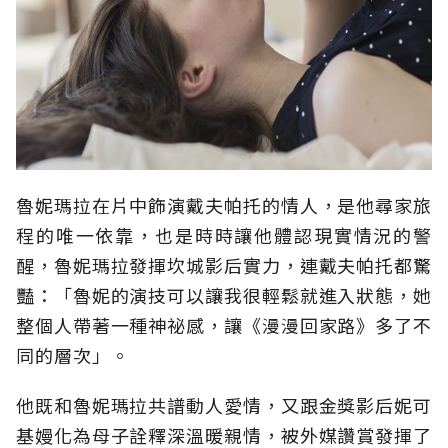
魯妮瑪拉在片中飾演戴夫帕托的情人，是他尋家旅
程的唯一依靠，也是時時讓他體認現實情況的警
醒，魯妮瑪拉發揮坎城影后實力，連戴夫帕托都驚
豔：「魯妮的演技可以讓我很輕鬆就進入狀態，她
整個人帶著一種神祕感，讓《漫漫回家路》多了不
同的層次」。
他既和魯妮瑪拉共譜動人愛情，又跟金獎影后妮可
基嫚化為母子詮釋深溫暖親情，被外媒讚賞發揮了