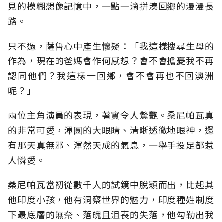
見的模糊想像記憶中，一點一滴拼湊回鄉的漫漫長
路。
只不過，薩魯心中產生懷疑：「我這樣搜尋生母的
作為，現在的爸媽會作何感想？會不會擔憂我不再
認同他們？我這樣一回鄉，會不會再也不回澳洲
呢？」
兩位主角演員的表現，著實令人驚艷。桑尼帕瓦真
的非常可愛，渾圓的大眼睛、清晰透徹地眼神，還
有那天真無邪、渾然天成的氣息，一舉手投足都惹
人憐愛。
桑尼帕瓦當初從數千人的試鏡中脫穎而出，比起其
他印度小孩，他有洞察世界的魅力，印度種姓制度
下最底層的無奈、落魄且沮喪的失落，他勾勒出我