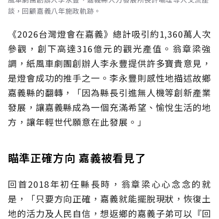
談，回顧嘉義八年施政軌跡。
《2026台灣燈會在嘉義》總計吸引約1,360萬人次
參觀，創下高達316億元的觀光產值。翁章梁強
調，紙風車劇團創辦人李永豐提供許多寶貴意見，
是燈會成功的推手之一。李永豐則感性地描述故鄉
嘉義縣的翻轉，「因為縣長引進無人機等創新產業
發展，讓嘉義縣成為一個充滿希望、愉悅生活的地
方，讓年輕世代願意在此發展。」
瞄準正確方向 嘉義被看見了
回首2018年初任縣長時，翁章梁心心念念的就
是，「只要方向正確，嘉義就能擺脫現狀，恢復土
地的活力及人民自信，想返鄉的嘉義子弟可以『回