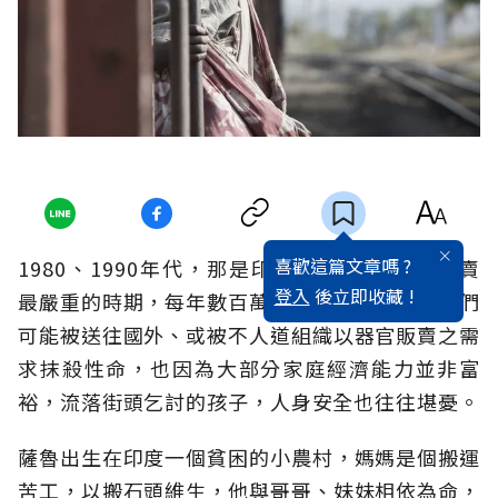
喜歡這篇文章嗎 ?
1980、1990年代，那是印度（India）人口販賣
登入
後立即收藏 !
最嚴重的時期，每年數百萬的孩童無故失蹤，他們
可能被送往國外、或被不人道組織以器官販賣之需
求抹殺性命，也因為大部分家庭經濟能力並非富
裕，流落街頭乞討的孩子，人身安全也往往堪憂。
薩魯出生在印度一個貧困的小農村，媽媽是個搬運
苦工，以搬石頭維生，他與哥哥、妹妹相依為命，