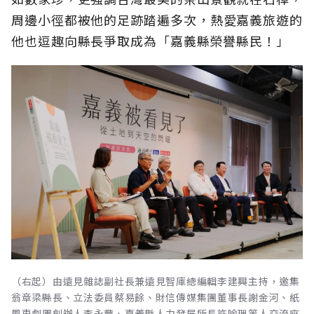
周邊小徑都被他的足跡踏遍多次，熱愛嘉義旅遊的
他也逗趣向縣長爭取成為「嘉義縣榮譽縣民！」
（右起）由遠見雜誌副社長兼遠見智庫總編輯李建興主持，邀集
翁章梁縣長、立法委員蔡易餘、財信傳媒集團董事長謝金河、紙
風車劇團創辦人李永豐、嘉義縣人力發展所長許喻理等人交流座