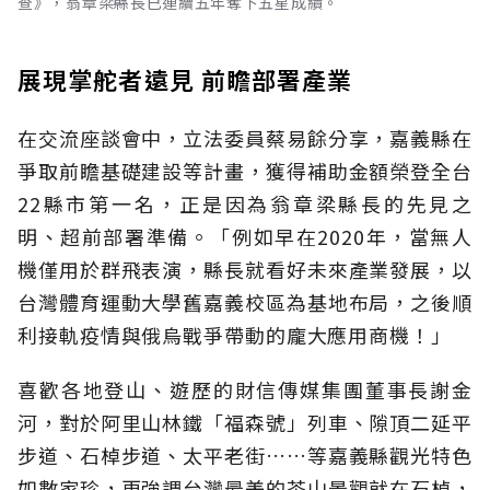
查》，翁章梁縣長已連續五年奪下五星成績。
展現掌舵者遠見 前瞻部署產業
在交流座談會中，立法委員蔡易餘分享，嘉義縣在
爭取前瞻基礎建設等計畫，獲得補助金額榮登全台
22縣市第一名，正是因為翁章梁縣長的先見之
明、超前部署準備。「例如早在2020年，當無人
機僅用於群飛表演，縣長就看好未來產業發展，以
台灣體育運動大學舊嘉義校區為基地布局，之後順
利接軌疫情與俄烏戰爭帶動的龐大應用商機！」
喜歡各地登山、遊歷的財信傳媒集團董事長謝金
河，對於阿里山林鐵「福森號」列車、隙頂二延平
步道、石棹步道、太平老街……等嘉義縣觀光特色
如數家珍，更強調台灣最美的茶山景觀就在石棹，