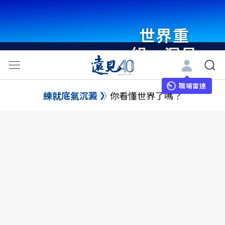
世界重
組・洞見
未來 與
世界領袖
職場雷達
練就底氣沉澱
你看懂世界了嗎？
同行