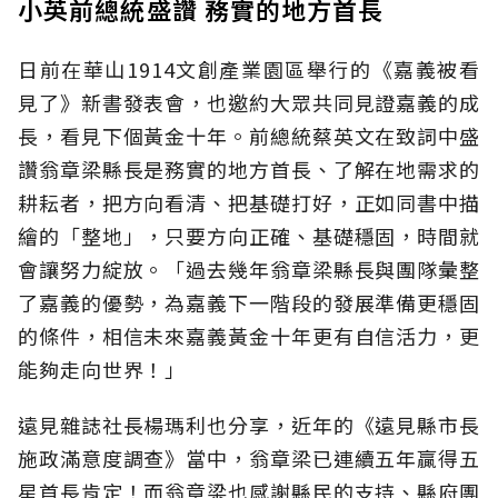
小英前總統盛讚 務實的地方首長
日前在華山1914文創產業園區舉行的《嘉義被看
見了》新書發表會，也邀約大眾共同見證嘉義的成
長，看見下個黃金十年。前總統蔡英文在致詞中盛
讚翁章梁縣長是務實的地方首長、了解在地需求的
耕耘者，把方向看清、把基礎打好，正如同書中描
繪的「整地」，只要方向正確、基礎穩固，時間就
會讓努力綻放。「過去幾年翁章梁縣長與團隊彙整
了嘉義的優勢，為嘉義下一階段的發展準備更穩固
的條件，相信未來嘉義黃金十年更有自信活力，更
能夠走向世界！」
遠見雜誌社長楊瑪利也分享，近年的《遠見縣市長
施政滿意度調查》當中，翁章梁已連續五年贏得五
星首長肯定！而翁章梁也感謝縣民的支持、縣府團