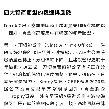
四大資產類型的機遇與風險
Derek指出，當前美國商用房地產並非所有標的都
一樣好，資金將高度集中在特定的資產類型。
第一，頂級辦公室（Class A Prime Office）：僅
限最好地段的頂級品質。數據顯示，A級辦公室淨
吸納量已轉正、分租供給下降，且建設管線處於十
年最低。過去被一刀切看衰的辦公室板塊正在分
化，好的標的估值已深度調整、租金支撐仍在，這
本身就是機會。 Kenny補充，CBRE預測2026年
辦公室投資交易量有望明显回升，資金將從
「Trophy資產」外溢至頂級A級辦公室。洛杉磯
與芝加哥正處於築底階段；波士頓、西雅圖與丹佛