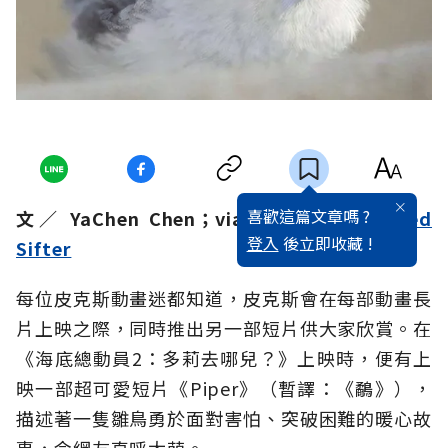
喜歡這篇文章嗎 ?
文／ YaChen Chen；via／
TIME
、
Twisted
登入
後立即收藏 !
Sifter
每位皮克斯動畫迷都知道，皮克斯會在每部動畫長
片上映之際，同時推出另一部短片供大家欣賞。在
《海底總動員2：多莉去哪兒？》上映時，便有上
映一部超可愛短片《Piper》（暫譯：《鷸》），
描述著一隻雛鳥勇於面對害怕、突破困難的暖心故