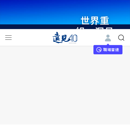
世界重
組・洞見
未來 與
世界領袖
職場雷達
同行