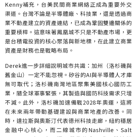
Kenny補充，台美民間商業網絡正成為重要外交
渠道。台灣不論是半導體廠、科技業，還是透過商
業不動產建立的資產連結，已成為鞏固雙邊關係的
重要槓桿。這意味著鳳凰城不只是不動產市場，更
是台積電投資的核心聚落與新地標，在此建立商業
資產是財務也是戰略布局。
Derek進一步詳細說明城市共識：加州（洛杉磯與
舊金山）一定不能忽視。矽谷的AI與半導體人才庫
無可取代；洛杉磯南灣地區聚集美國核心國防工
業，隨全球軍事緊張，其製造與國防科技需求只增
不減。此外，洛杉磯加速備戰2028年奧運，這將
在未來兩年帶動基礎建設與商業地產的改善。同
時，達拉斯與奧斯汀代表德州科技走廊，紐約穩居
金融中心核心，而二線城市的Nashville、Salt