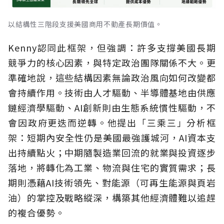
以結構性三階段支援美國商用不動產長期價值。
Kenny認同此框架，但強調：許多支撐美國長期
競爭力的核心因素，與特定政治團隊關係不大。更
準確地說，這些結構因素無論政治風向如何改變都
會持續作用。技術由人才驅動、半導體基地由供應
鏈經濟學驅動、AI創新則由生態系統慣性驅動，不
會因政府更迭而逆轉。他提出「三乘三」分析框
架：短期內安全性仍是美國最強護城河，AI資本支
出持續點火；中期隨製造業回流的就業與投資逐步
落地，將轉化為工業、物流與住宅的實質需求；長
期則憑藉AI技術領先、對能源（可再生能源與頁岩
油）的掌控及戰略縱深，構築其他經濟體難以追趕
的複合優勢。