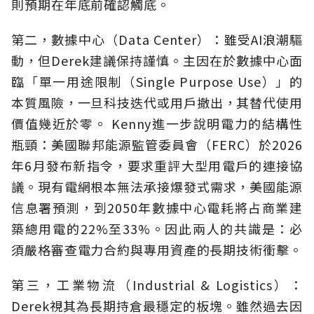
則預期在年底前確認觸底。
第二，數據中心（Data Center）：雖受AI浪潮驅
動，但Derek建議保持謹慎。主因在於數據中心面
臨「單一用途限制（Single Purpose Use）」的
本質風險，一旦科技迭代或用戶撤出，其替代使用
價值幾近於零。 Kenny進一步說明電力的結構性
瓶頸：美國聯邦能源監管委員會（FERC）於2026
年6月發布新指令，要求重評大型用電戶的連接協
議。現有電網根本無法承接爆發式需求，美國能源
信息署預測，到2050年數據中心電耗將占商業建
築總用電的22%至33%。因此兩人的共識是：必
須嚴格審查電力合約與專用資產的長期技術衝擊。
第三，工業物流（Industrial & Logistics）：
Derek視其為長期持倉最穩定的板塊。雖然過去因