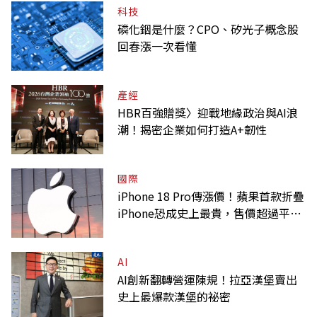
科技
磷化銦是什麼？CPO、矽光子概念股
回春漲一次看懂
產經
HBR百強贈獎〉迎戰地緣政治與AI浪
潮！揭密企業如何打造A+韌性
國際
iPhone 18 Pro傳漲價！蘋果首款折疊
iPhone恐成史上最貴，售價超過平均
月薪
AI
AI創新翻轉營運陳規！拉亞漢堡賣出
史上最爆款漢堡的祕密