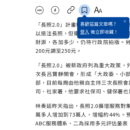
喜歡這篇文章嗎 ?
「長照2.0」計畫明年即將上路，除調高
登入
後立即收藏 !
以挹注長照，但衛福部長林奏延昨天僅
財源，各加多少，仍待行政院拍版。
200元調至250元。
「長照2.0」被新政府列為重大政策
次長呂寶靜開會，形成「大政委、小
部，目前每周由他親自主持三次長照會
司、社家署，他要求社保司、健保署也
林奏延昨天指出，長照2.0擴增服務對
萬多人增加到73萬人，增幅約44%
ABC服務體系、二為採用多元評估量