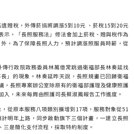
遺贈稅，外傳菸捐將調漲5到10元 、菸稅15到20元
表示，「長照服務法」修法會加上菸稅、贈與稅作為
另外，為了保障長照人力，預計調漲照服員時薪，從
，外傳行政院政務委員林萬億常跳過衛福部長林奏延找
部長」的現象。林奏延昨天說，長照規畫已回歸衛福
議，長照專案辦公室除原有的衛福部護理及健康照護
加入，未來每周由照護司長蔡淑鳳報告工作進度。
象，從原本服務八項類別擴增到17項，服務對象從51
。預計明年上路，同步啟動旗下三個計畫，一建立長照
表、三是簡化支付流程，採取特約制度。