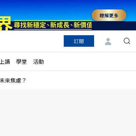
瞭解更多
訂閱
特色頻道
訂閱
見線上讀
ESG遠見
上讀
學堂
活動
多訂閱方案
城市學
刊購買
健康遠見
未來焦慮？
子報訂閱
華人精英論壇
享知識包
領導影響力學院