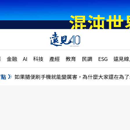
章
特輯
文章
大學升學、職涯攻略
遠
際
金融
AI
科技
產經
教育
民調
ESG
遠見線
國際
更
縣市施政調查全解析
金融
單
民調
盲點
如果隨便刷手機就能變厲害，為什麼大家還在為了
產經
電
好享生活
獨
專欄