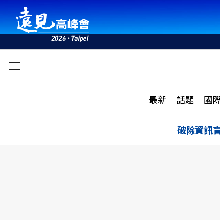
文
最新
最新
話題
國
雜誌目錄
活動
話題
AI
破除資訊
學堂
專題報導
科技
教育
遠見ON AIR
影音
合作