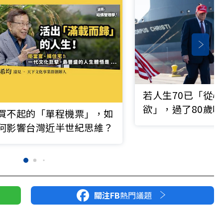
若人生70已「從
欲」，過了80歲
買不起的「單程機票」，如
何影響台灣近半世紀思維？
關注FB
熱門議題