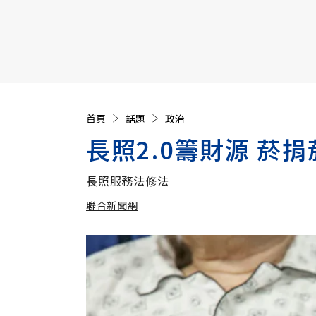
【遠見40週年慶】訂《遠見》贈實用家電3選1+暢銷好
首頁
話題
政治
長照2.0籌財源 菸
長照服務法修法
聯合新聞網
加入追蹤
聯合新聞網