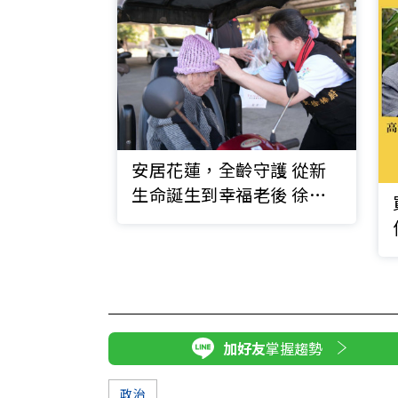
安居花蓮，全齡守護 從新
生命誕生到幸福老後 徐榛
蔚打造跨世代健康照顧藍圖
加好友
掌握趨勢
政治