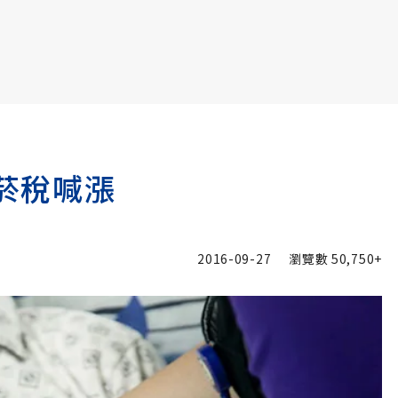
書6選3 特價 3,980 元
捐菸稅喊漲
2016-09-27
瀏覽數
50,750+