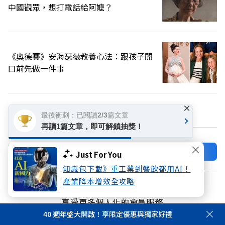
中國觀眾，想打電話給阿嬤？
《奧德賽》安海瑟薇教養心法：跟孩子開
口前先做一件事
×
換個主題看看
最後衝刺：已閱讀2/3篇文章
再讀1篇文章，即可解鎖抽獎！
加好友
關注FB
Just For You
知識包下載》重工業到餐飲都用AI！
登入網站會員
產業降本增效全攻略
享受更多個人化的會員服務
40 週年盛大開啟！享限定優惠與獨家好禮