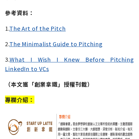
參考資料：
1.
The Art of the Pitch
2.
The Minimalist Guide to Pitching
3.
What I Wish I Knew Before Pitching
LinkedIn to VCs
（本文獲「創業拿鐵」授權刊載）
專欄介紹：