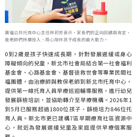
廣福公共托育中心主任林莉芳表示，家長們的正向回饋與肯定，
是老師們持續投入、用心陪伴孩子成長的最大動力。
0到2歲是孩子快速成長期，針對發展遲緩或身心
障礙傾向的兒童，新北市社會局結合第一社會福利
基金會、心路基金會、基督徒救世會等專業民間社
福團體，由治療師與教保老師到新北市托育中心，
提供第一線托育人員早療巡迴輔導服務，進行幼兒
發展篩檢培訓，並協助轉介至早療機構。2026年1
到5月已服務超過1800位孩子、篩檢培力846位托
育人員。新北市更已建構7區早期療育社區資源中
心，就近為發展遲緩兒童及家庭提供早療個案服
務。