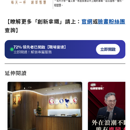
【瞭解更多「創新拿鐵」請上：
官網
或
臉書粉絲團
查詢】
72%
領先者已開啟【職場雷達】
立即開啟
立即開通！解鎖專屬服務
延伸閱讀