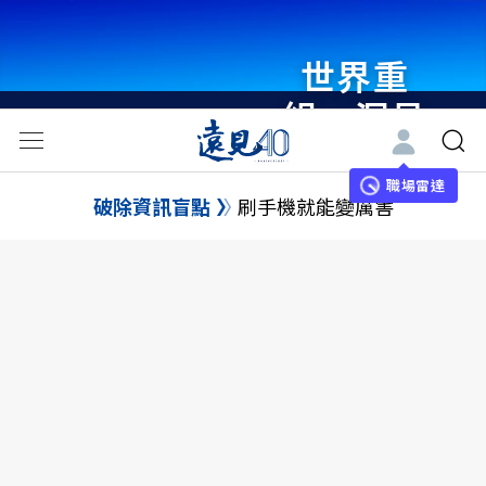
世界重
組・洞見
未來 與
世界領袖
職場雷達
破除資訊盲點
刷手機就能變厲害
同行