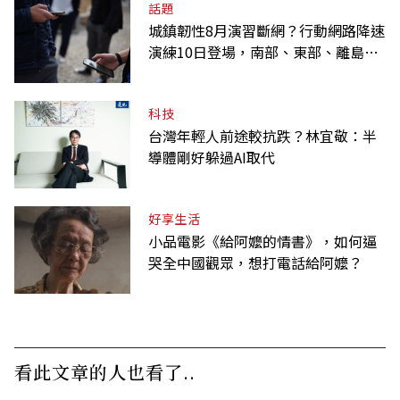
話題
城鎮韌性8月演習斷網？行動網路降速
演練10日登場，南部、東部、離島為
何不用？
科技
台灣年輕人前途較抗跌？林宜敬：半
導體剛好躲過AI取代
好享生活
小品電影《給阿嬤的情書》，如何逼
哭全中國觀眾，想打電話給阿嬤？
看此文章的人也看了..