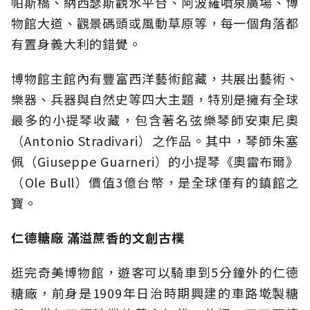
帕斯橋、納西瑟斯觀水平台、阿波羅噴泉廣場、博
物館大道、觀景碼頭或風動草原等，每一個角落都
有置身義大利的錯覺。
博物館主館內有豐富西洋藝術館藏，共展出藝術、
樂器、兵器與自然史等四大主題，特別是擁有全球
最多的小提琴收藏，包含著名弦樂琴師安東尼奧
（Antonio Stradivari）之作品。其中，琴師朱塞
佩（Giuseppe Guarneri）的小提琴《奧雷布爾》
（Ole Bull）價值3億台幣，是全球僅有的鎮館之
寶。
仁德糖廠 滿溢蔗香的文創古樸
逛完奇美博物館，遊客可以騎車到5分鐘外的仁德
糖廠，前身是1909年日治時期興建的車路墘製糖