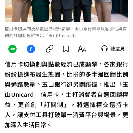
信用卡切換制及點數經濟躍升顯學，玉山銀行團隊以客製化與首
創的訂閱制思維推出「玉山Unicard」。
聽遠見
信用卡切換制與點數經濟已成顯學，各家銀行
紛紛搶進布局生態圈，比拚的多半是回饋比例
與通路數量。玉山銀行卻另闢蹊徑，推出「玉
山Unicard」信用卡，主打消費者自選回饋權
益，更首創「訂閱制」，將選擇權交還持卡
人，讓支付工具打破單一消費平台與場景，更
加深入生活日常。