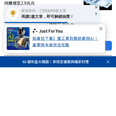
持續增至2.9兆元
×
最後衝刺：已閱讀2/3篇文章
再讀1篇文章，即可解鎖抽獎！
換個主題看看
Just For You
知識包下載》重工業到餐飲都用AI！
產業降本增效全攻略
加好友
關注FB
登入網站會員
40 週年盛大開啟！享限定優惠與獨家好禮
享受更多個人化的會員服務
00:00
00:00
快速註冊
會員登入