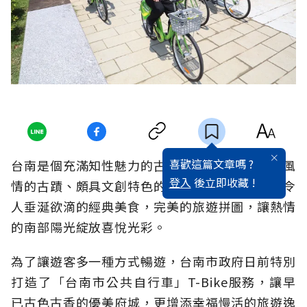
喜歡這篇文章嗎 ?
台南是個充滿知性魅力的古城，不論是充滿歷史風
登入
後立即收藏 !
情的古蹟、頗具文創特色的民宿、還有那一道道令
人垂涎欲滴的經典美食，完美的旅遊拼圖，讓熱情
的南部陽光綻放喜悅光彩。
為了讓遊客多一種方式暢遊，台南市政府日前特別
打造了「台南市公共自行車」T-Bike服務，讓早
已古色古香的優美府城，更增添幸福慢活的旅遊逸