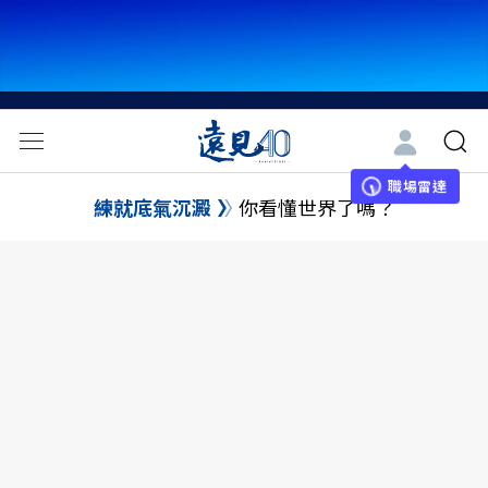
職場雷達
練就底氣沉澱
你看懂世界了嗎？