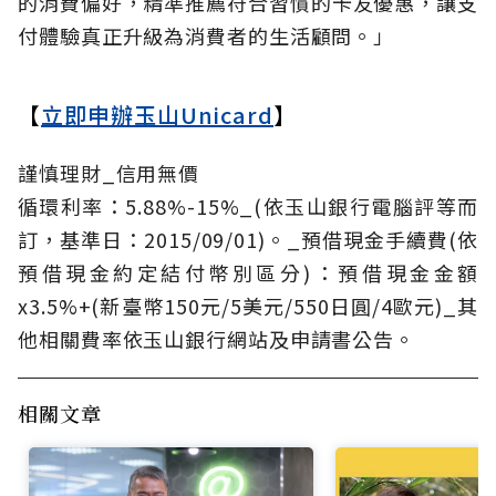
的消費偏好，精準推薦符合習慣的卡友優惠，讓支
付體驗真正升級為消費者的生活顧問。」
【
立即申辦玉山Unicard
】
謹慎理財_信用無價
循環利率：5.88%-15%_(依玉山銀行電腦評等而
訂，基準日：2015/09/01)。_預借現金手續費(依
預借現金約定結付幣別區分)：預借現金金額
x3.5%+(新臺幣150元/5美元/550日圓/4歐元)_其
他相關費率依玉山銀行網站及申請書公告。
相關文章