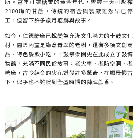
所。當年可謂糖業的黃金年代，曾經一天可壓榨
2100噸的甘蔗，傳統的宿舍與製廠雖然早已停
工，但留下許多歲月痕跡與故事。
如今，仁德糖廠已蛻變為充滿文化魅力的十鼓文化
村，園區內盡是綠意青翠的老樹，還有多項文創商
品、特色餐飲小吃，十鼓擊樂團更在此成立了鼓博
物館，充滿不同民俗故事；老火車、老防空洞、老
糖廠，古今結合的火花迸發許多驚奇，在觸景懷古
下，似乎也不難嗅到全盛時期的陣陣蔗香。