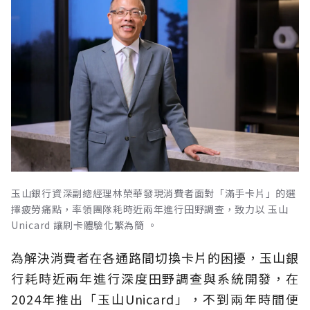
玉山銀行資深副總經理林榮華發現消費者面對「滿手卡片」的選
擇疲勞痛點，率領團隊耗時近兩年進行田野調查，致力以 玉山
Unicard 讓刷卡體驗化繁為簡 。
為解決消費者在各通路間切換卡片的困擾，玉山銀
行耗時近兩年進行深度田野調查與系統開發，在
2024年推出「玉山Unicard」，不到兩年時間便