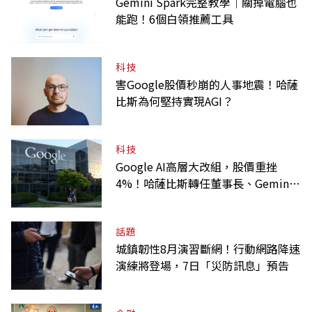
Gemini Spark完整教學｜關掉電腦也
能跑！6個白領推薦工具
科技
害Google股價秒崩的人事地震！哈薩
比斯為何堅持實現AGI？
科技
Google AI高層大改組，股價重挫
4%！哈薩比斯轉任董事長、Gemini
大將離職
話題
城鎮韌性8月演習斷網！行動網路降速
演練將登場，7日「災防訊息」預告