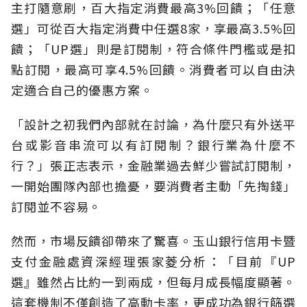
主打隨意刷，百大指定消費最高3%回饋；「任意
選」可從百大指定消費中任選8家，享最高3.5%回
饋；「UP選」則是訂閱制，符合條件門檻或是扣
點訂閱，最高可享4.5%回饋。消費者可以自由決
定適合自己的優惠方案。
「設計之初我們內部就在討論，為什麼只有外送平
台或影音串流可以有訂閱制？銀行業為什麼不
行？」張正志表示，金融業過去鮮少嘗試訂閱制，
一開始團隊內部也擔憂，要消費者主動「先掏錢」
訂閱並不容易。
然而，市場反饋卻帶來了驚喜。玉山銀行信用卡暨
支付金融處資深經理張家菱分析：「目前『UP
選』雖然占比約一到兩成，但每月成長幅度顯著。
這套機制不僅創造了高動卡率，更成功為銀行篩選