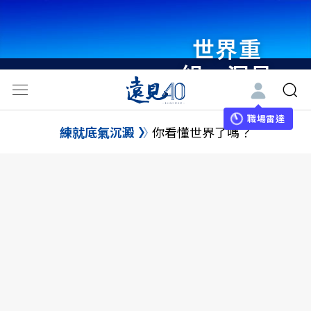
世界重
組・洞見
未來 與
世界領袖
職場雷達
練就底氣沉澱
你看懂世界了嗎？
同行