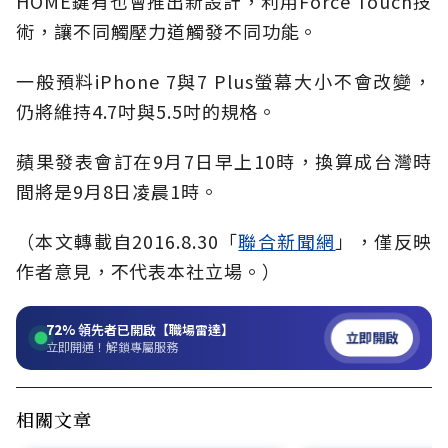
HOME鍵有也會推出新設計，利用Force Touch技
術，讓不同觸壓力道觸發不同功能。
一般預料iPhone 7與7 Plus螢幕大小不會改變，
仍將維持4.7吋與5.5吋的規格。
蘋果發表會訂在9月7日早上10時，換算成台灣時
間將是9月8日凌晨1時。
（本文轉載自2016.8.30「
聯合新聞網
」，僅反映
作者意見，不代表本社立場。）
72%
領先者已開啟【職場雷達】
立即開啟
立即開通！解鎖專屬服務
相關文章