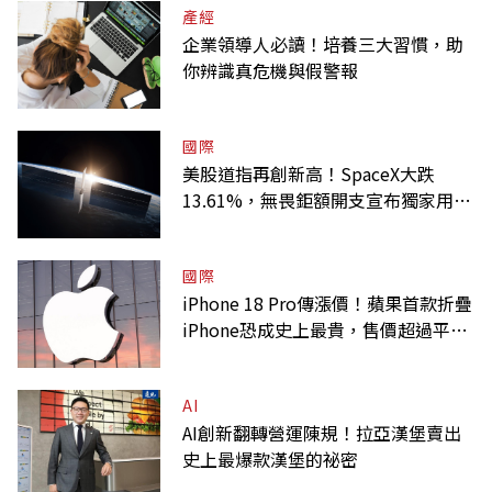
產經
企業領導人必讀！培養三大習慣，助
你辨識真危機與假警報
國際
美股道指再創新高！SpaceX大跌
13.61%，無畏鉅額開支宣布獨家用輝
達
國際
iPhone 18 Pro傳漲價！蘋果首款折疊
iPhone恐成史上最貴，售價超過平均
月薪
AI
AI創新翻轉營運陳規！拉亞漢堡賣出
史上最爆款漢堡的祕密