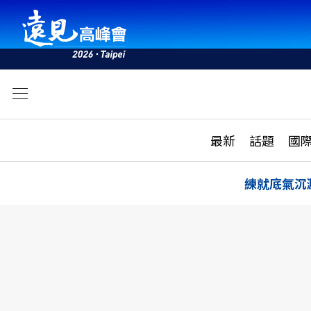
文
最新
最新
話題
國
雜誌目錄
活動
話題
AI
練就底氣沉
學堂
專題報導
科技
教育
遠見ON AIR
影音
合作