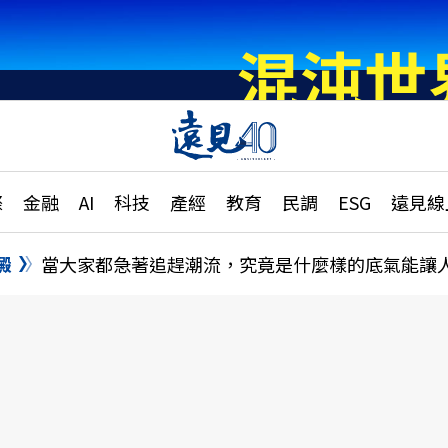
章
特輯
文章
大學升學、職涯攻略
遠
際
金融
AI
科技
產經
教育
民調
ESG
遠見線
國際
更
縣市施政調查全解析
金融
單
民調
澱
當大家都急著追趕潮流，究竟是什麼樣的底氣能讓
產經
電
好享生活
獨
專欄