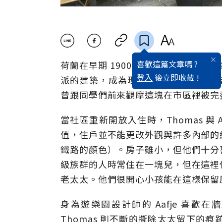
喜歡這篇文章嗎 ?
荷蘭在早期 1900 年代蓋了第一個
登入
後立即收藏 !
派的建築，成為現代建築學生課本裡指標
曾跟同學們前來觀摩這塊在市區裡被完
當社區重新開放入住時，Thomas 與
值，住戶並不能更改外觀與許多內部的
鐵路的顏色）。房子雖小，但他們十分
級族群的人時常住在一塊兒，但在這裡
老太太。他們很開心小孩能在這樣保留
身為遊樂園設計師的 Aafje 喜
Thomas 則不斷的撕除太太留下的