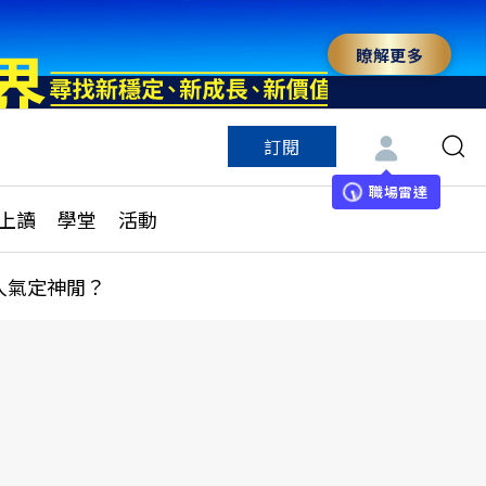
瞭解更多
訂閱
特色頻道
訂閱
見線上讀
ESG遠見
職場雷達
上讀
學堂
活動
多訂閱方案
城市學
刊購買
健康遠見
人氣定神閒？
子報訂閱
華人精英論壇
享知識包
領導影響力學院