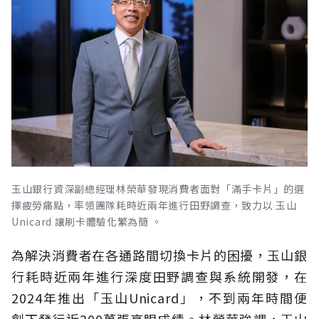
玉山銀行資深副總經理林榮華發現消費者面對「滿手卡片」的選
擇疲勞痛點，率領團隊耗時近兩年進行田野調查，致力以 玉山
Unicard 讓刷卡體驗化繁為簡 。
為解決消費者在各通路間切換卡片的困擾，玉山銀
行耗時近兩年進行深度田野調查與系統開發，在
2024年推出「玉山Unicard」，不到兩年時間便
創下發行近200萬張亮眼成績。林榮華強調，玉山