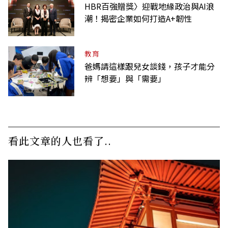
HBR百強贈獎〉迎戰地緣政治與AI浪
潮！揭密企業如何打造A+韌性
教育
爸媽請這樣跟兒女談錢，孩子才能分
辨「想要」與「需要」
看此文章的人也看了..