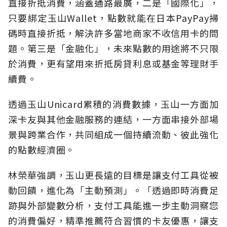
直接折抵消費，涵蓋通路最廣，二是「國際化」，
只要綁定玉山Wallet，點數就能在日本PayPay掃
碼時直接折抵，解決許多當地商家不收信用卡的問
題。第三是「金融化」，未來點數的用途將不只限
於消費，更有望用來折抵房貸利息或基金等理財手
續費。
透過玉山Unicard累積的消費數據，玉山一方面加
深卡友與其他金融服務的連結，一方面串接外部場
景與跨業合作，共同組成一個持續流動、彼此強化
的點數經濟圈。
林榮華強調，玉山更長遠的目標是讓支付工具從被
動回饋，進化為「主動預測」。「透過即時消費足
跡與外部變數分析，支付工具能進一步主動洞察您
的消費偏好，精準推薦符合習慣的卡友優惠，讓支