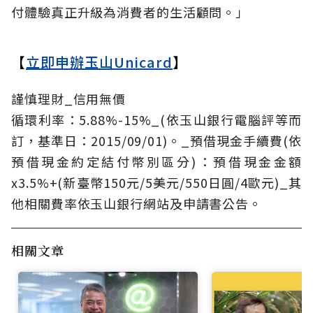
付體驗真正升級為消費者的生活顧問。」
【
立即申辦玉山Unicard
】
謹慎理財_信用無價
循環利率：5.88%-15%_(依玉山銀行電腦評等而
訂，基準日：2015/09/01)。_預借現金手續費(依
預借現金約定結付幣別區分)：預借現金金額
x3.5%+(新臺幣150元/5美元/550日圓/4歐元)_其
他相關費率依玉山銀行網站及申請書公告。
相關文章