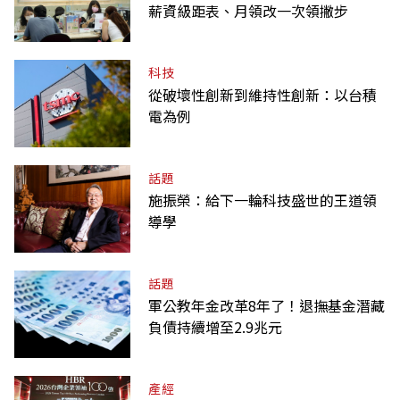
薪資級距表、月領改一次領撇步
科技
從破壞性創新到維持性創新：以台積
電為例
話題
施振榮：給下一輪科技盛世的王道領
導學
話題
軍公教年金改革8年了！退撫基金潛藏
負債持續增至2.9兆元
產經