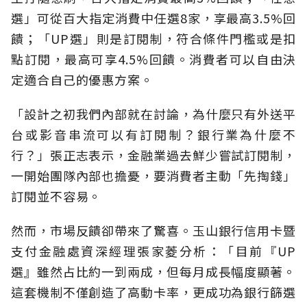
選」可從百大指定消費中任選8家，享最高3.5%回
饋；「UP選」則是訂閱制，符合條件門檻或是扣
點訂閱，最高可享4.5%回饋。消費者可以自由決
定適合自己的優惠方案。
「設計之初我們內部就在討論，為什麼只有外送平
台或影音串流可以有訂閱制？銀行業為什麼不
行？」張正志表示，金融業過去鮮少嘗試訂閱制，
一開始團隊內部也擔憂，要消費者主動「先掏錢」
訂閱並不容易。
然而，市場反饋卻帶來了驚喜。玉山銀行信用卡暨
支付金融處資深經理張家菱分析：「目前『UP
選』雖然占比約一到兩成，但每月成長幅度顯著。
這套機制不僅創造了高動卡率，更成功為銀行篩選