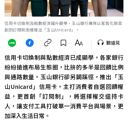
信用卡切換制及點數經濟躍升顯學，玉山銀行團隊以客製化與首
創的訂閱制思維推出「玉山Unicard」。
聽遠見
信用卡切換制與點數經濟已成顯學，各家銀行
紛紛搶進布局生態圈，比拚的多半是回饋比例
與通路數量。玉山銀行卻另闢蹊徑，推出「玉
山Unicard」信用卡，主打消費者自選回饋權
益，更首創「訂閱制」，將選擇權交還持卡
人，讓支付工具打破單一消費平台與場景，更
加深入生活日常。