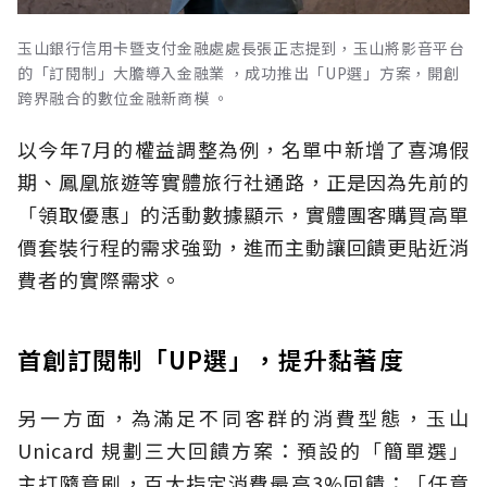
玉山銀行信用卡暨支付金融處處長張正志提到，玉山將影音平台
的「訂閱制」大膽導入金融業 ，成功推出「UP選」方案，開創
跨界融合的數位金融新商模 。
以今年7月的權益調整為例，名單中新增了喜鴻假
期、鳳凰旅遊等實體旅行社通路，正是因為先前的
「領取優惠」的活動數據顯示，實體團客購買高單
價套裝行程的需求強勁，進而主動讓回饋更貼近消
費者的實際需求。
首創訂閱制「UP選」，提升黏著度
另一方面，為滿足不同客群的消費型態，玉山
Unicard 規劃三大回饋方案：預設的「簡單選」
主打隨意刷，百大指定消費最高3%回饋；「任意