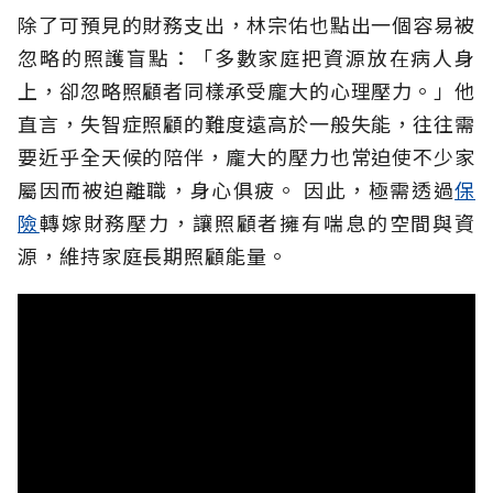
除了可預見的財務支出，林宗佑也點出一個容易被
忽略的照護盲點：「多數家庭把資源放在病人身
上，卻忽略照顧者同樣承受龐大的心理壓力。」他
直言，失智症照顧的難度遠高於一般失能，往往需
要近乎全天候的陪伴，龐大的壓力也常迫使不少家
屬因而被迫離職，身心俱疲。
因此，極需透過
保
險
轉嫁財務壓力，讓照顧者擁有喘息的空間與資
源，維持家庭長期照顧能量。