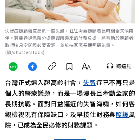
失智症照顧難度高於一般失能，往往需要照顧者長時間全天候陪
伴。若能透過保險分擔照護所帶來的財務負擔，將有助於照顧者
取得喘息空間與必要資源，並維持家庭長期照顧能量。
(圖/shutterstock)
聽遠見
台灣正式邁入超高齡社會，
失智
症已不再只是
個人的醫療議題，而是一場漫長且牽動全家的
長期抗戰。面對日益逼近的失智海嘯，如何客
觀檢視現有保障缺口，及早接住財務與
照護
風
險，已成為全民必修的財務課題。