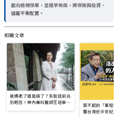
面向檢視保單，並提早佈局，將保險與投資、
儲蓄平衡配置。
相關文章
爸媽老了還是病了？失智症前兆
別輕忽！神內專科醫師王培寧呼
買不起的「單程機
籲把握大腦黃金期
響台灣近半世紀思