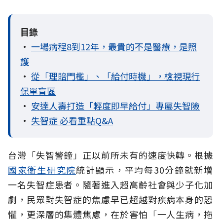
目錄
•
一場病程8到12年，最貴的不是醫療，是照
護
•
從「理賠門檻」、「給付時機」，檢視現行
保單盲區
•
安達人壽打造「輕度即早給付」專屬失智險
•
失智症 必看重點Q&A
台灣「失智警鐘」正以前所未有的速度快轉。根據
國家衛生研究院
統計顯示，平均每30分鐘就新增
一名失智症患者。隨著進入超高齡社會與少子化加
劇，民眾對失智症的焦慮早已超越對疾病本身的恐
懼，更深層的集體焦慮，在於害怕「一人生病，拖