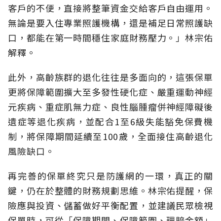
客戶的不便，直接將整筆資金交給客戶自由運用。
無論是要入住專業照護機構，還是補足日常照護缺
口，都能在第一時間穩住家庭財務壓力。」林宗佑
解釋。
此外，高齡族群的退化往往是多面向的，這張保單
更將保障範圍擴大至多發性硬化症、嚴重運動神經
元疾病、重症肌無力症、良性腦腫瘤併神經障礙後
遺症等退化疾病，並配合1至6級失能豁免保費機
制，將保障期間延續至100歲，全面接住高齡退化
風險缺口。
再完善的保單終究只是防護網的一環，真正的關
鍵，仍在於整體的財務規劃思維。
林宗佑提醒，保
險應與投資、儲蓄做好平衡配置，並建議民眾檢視
保單時，可從「保障期間、保障範圍、理賠金額」