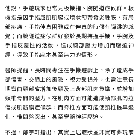
他說，手遊玩家也常見板機指、腕隧道症候群。板
機指是因手指屈肌肌腱或環狀韌帶發炎腫脹，有局
部疼痛、手指伸直困難或在伸直的時候有彈跳的感
覺；而腕隧道症候群好發於長期持握手機，手腕及
手指反覆性的活動，造成腕部壓力增加而壓迫神
經，導致手指麻木甚至無力的情形。
醫師提醒，長時間專注在手機遊戲上，除了造成手
部傷害、交通上的風險、視力受損外，也需注意長
期彎曲頸部會增加後頸及上背部肌肉負擔，並增加
頸椎骨間的壓力。在肌肉方面可能造成頸部肌肉拉
傷或肌筋膜症候群，而脊椎方面可能使頸椎提早退
化、椎間盤突出、甚至脊髓神經壓迫。
不過，鄭宇軒指出，其實上述症狀並非寶可夢玩家