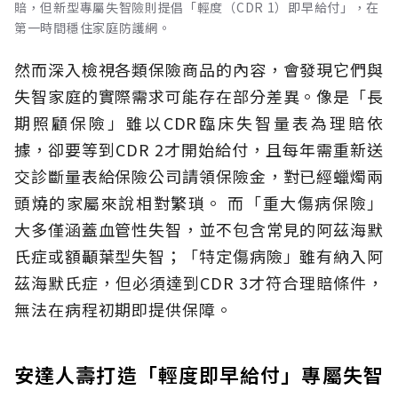
賠，但新型專屬失智險則提倡「輕度（CDR 1）即早給付」，在
第一時間穩住家庭防護網。
然而深入檢視各類保險商品的內容，會發現它們與
失智家庭的實際需求可能存在部分差異。像是「長
期照顧保險」雖以CDR臨床失智量表為理賠依
據，卻要等到CDR 2才開始給付，且每年需重新送
交診斷量表給保險公司請領保險金，對已經蠟燭兩
頭燒的家屬來說相對繁瑣。
而「重大傷病保險」
大多僅涵蓋血管性失智，並不包含常見的阿茲海默
氏症或額顳葉型失智；「特定傷病險」雖有納入阿
茲海默氏症，但必須達到CDR 3才符合理賠條件，
無法在病程初期即提供保障。
安達人壽打造「輕度即早給付」專屬失智