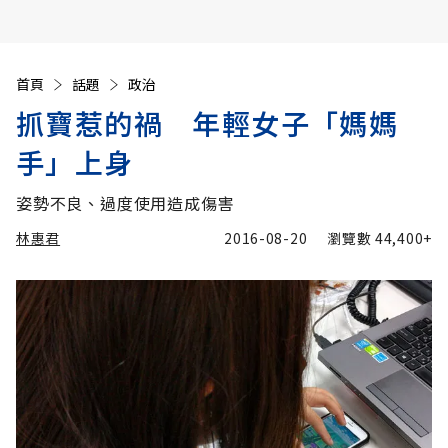
首頁
話題
政治
抓寶惹的禍 年輕女子「媽媽
手」上身
姿勢不良、過度使用造成傷害
林惠君
2016-08-20
瀏覽數
44,400+