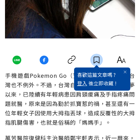
喜歡這篇文章嗎 ?
手機遊戲Pokemon Go（寶可夢）風靡全球，台
登入
後立即收藏 !
灣也不例外。不過，台灣自８月初開放下載寶可夢
以來，已陸續有年輕病患因肩頸痠痛及手指疼痛問
題就醫，原來是因為勤於抓寶惹的禍，甚至還有一
位年輕女子因使用大拇指丟球，造成反覆性的大拇
指肌腱傷害，也就是俗稱的「媽媽手」。
萬芳醫院復健科主治醫師鄭宇軒表示，近一周來，