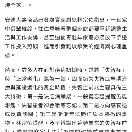
垮全家」。
安達人壽商品研發處資深副總林宗佑指出，一旦家
中長輩確診，往往意味著整個家庭都要重新調整生
活與工作安排，甚至迫使青壯年家屬必須放下手邊
工作投入照顧，進而引發難以承受的經濟與心理重
擔。
然而，許多人在面對疾病初期時，常將「失智症」
與「正常老化」混為一談，因而錯失失智症早期治
療與延緩退化的黃金時機。失智症前兆主要具備三
大特徵：第一是缺乏病識感，一般健忘經提醒仍能
想起，失智患者卻會徹底忘記；第二是方向感衰退
或反覆詢問；第三是漸漸無法勝任原本熟悉的事
物。林宗佑提醒，及早辨識出這類異常的失智症前
兆，透過觀察家人生活習慣的改變並尋求專業評