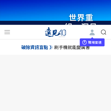
世界重
組・洞見
未來 與
世界領袖
職場雷達
破除資訊盲點
刷手機就能變厲害
同行