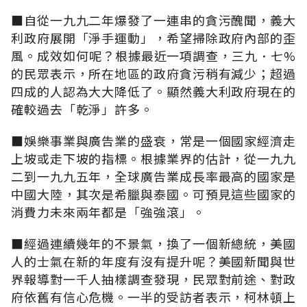
■自從一九九二年爆發了一連串的貪污醜聞，義大
利政府展開「淨手運動」，希望掃除政府內部的歪
風。成效如何呢？根據最近一項調查，三九．七%
的民眾表示，所在地區的政府貪污稍有減少；超過
四成的人認為大大降低了。顯然義大利政府現在的
確較過去「乾淨」許多。
■娛樂事業與廣告業的盛衰，常是一個國家經濟走
上坡或走下坡的指標。根據業界的估計，從一九九
二到一九九五年，全球廣告業成長率最高的國家是
中國大陸，其次是希臘與泰國。可預見這些國家的
消費力未來兩年都是「強強滾」。
■經過連續幾年的不景氣，換了一個新總統，美國
人的士氣在新的年度有沒有提升呢？美國新聞與世
界報導對一千人抽樣調查發現，民眾對前途、對政
府依舊有信心危機。一半的受訪者表示，柯林頓上