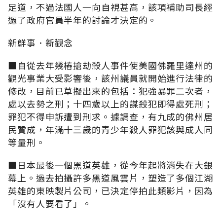
足道，不過法國人一向自視甚高，該項補助司長經
過了政府官員半年的討論才決定的。
新鮮事．新觀念
■自從去年幾樁搶劫殺人事件使美國佛羅里達州的
觀光事業大受影響後，該州議員就開始進行法律的
修改，目前已草擬出來的包括：犯強暴罪二次者，
處以去勢之刑；十四歲以上的謀殺犯即得處死刑；
罪犯不得申訴遭到刑求。據調查，有九成的佛州居
民贊成，年滿十三歲的青少年殺人罪犯該與成人同
等量刑。
■日本最後一個黑道英雄，從今年起將消失在大銀
幕上。過去拍攝許多黑道風雲片，塑造了多個江湖
英雄的東映製片公司，已決定停拍此類影片，因為
「沒有人要看了」。