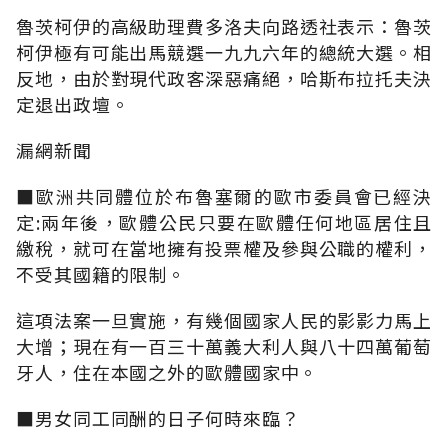
魯茨柯伊的高級助理費多洛夫向路透社表示：魯茨
柯伊極有可能出馬競選一九九六年的總統大選。相
反地，由於對現代政客深惡痛絕，哈斯布拉托夫決
定退出政壇。
漏網新聞
■歐洲共同體位於布魯塞爾的歐市委員會已經決
定:兩年後，歐體公民只要在歐體任何地區居住且
繳稅，就可在當地擁有投票權及參與公職的權利，
不受其國籍的限制。
這項法案一旦實施，有幾個國家人民的影影力馬上
大增；現在有一百三十萬義大利人與八十四萬葡萄
牙人，住在本國之外的歐體國家中。
■男女同工同酬的日子何時來臨？