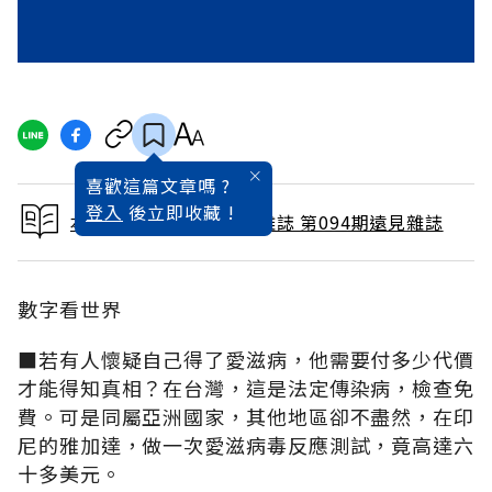
喜歡這篇文章嗎 ?
登入
後立即收藏 !
本文出自 1994 / 4月號雜誌 第094期遠見雜誌
數字看世界
■若有人懷疑自己得了愛滋病，他需要付多少代價
才能得知真相？在台灣，這是法定傳染病，檢查免
費。可是同屬亞洲國家，其他地區卻不盡然，在印
尼的雅加達，做一次愛滋病毒反應測試，竟高達六
十多美元。