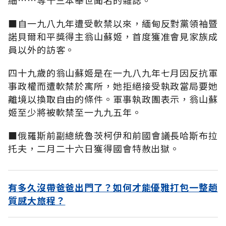
■自一九八九年遭受軟禁以來，緬甸反對黨領袖暨
諾貝爾和平獎得主翁山蘇姬，首度獲准會見家族成
員以外的訪客。
四十九歲的翁山蘇姬是在一九八九年七月因反抗軍
事政權而遭軟禁於寓所，她拒絕接受執政當局要她
離境以換取自由的條件。軍事執政團表示，翁山蘇
姬至少將被軟禁至一九九五年。
■俄羅斯前副總統魯茨柯伊和前國會議長哈斯布拉
托夫，二月二十六日獲得國會特赦出獄。
有多久沒帶爸爸出門了？如何才能優雅打包一整趟
質感大旅程？