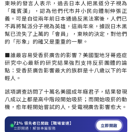
東映的發言人表示，過去日本人把黑道分子視為
「羅賓漢」，認為他們代市井小民向體制伸張正
義。可是自從兩年前日本通過反黑法案後，人們已
不再將幫派分子視為英雄，這兩年來，據說日木黑
幫已流失了上萬的「會員」，東映的決定，對他們
的「形象」的確又是重重的一擊。
■誰最容易受香菸廣告的影響？美國聖地牙哥癌症
研究中心最新的研究結果強烈支持反菸團體的論
點：受香菸廣告影響最大的族群是十八歲以下的年
輕人。
該項調查訪問了十萬名美國成年癮君子，結果發現
八成以上都是高中階段開始吸菸；而開始吸菸的動
機，愈年輕開始嘗試的人，受電視廣告影響愈大。
72%
領先者已開啟【職場雷達】
立即開啟
立即開通！解鎖專屬服務