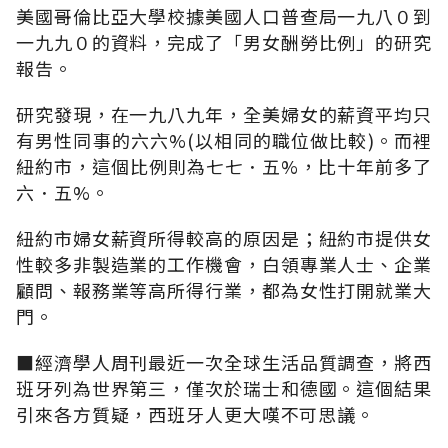
美國哥倫比亞大學校據美國人口普查局一九八０到
一九九０的資料，完成了「男女酬勞比例」的研究
報告。
研究發現，在一九八九年，全美婦女的薪資平均只
有男性同事的六六%(以相同的職位做比較)。而裡
紐約市，這個比例則為七七．五%，比十年前多了
六．五%。
紐約市婦女薪資所得較高的原因是；紐約市提供女
性較多非製造業的工作機會，白領專業人士、企業
顧問、報務業等高所得行業，都為女性打開就業大
門。
■經濟學人周刊最近一次全球生活品質調查，將西
班牙列為世界第三，僅次於瑞士和德國。這個結果
引來各方質疑，西班牙人更大嘆不可思議。