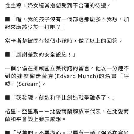
性主導，婦女經常抱怨受到不合理的待遇。
■「喔，我的孩子沒有一個部落那麼多。我想，加
起來應該少於一打吧？」
當卡斯楚被問有幾個小孩時，做了以上的回答。
■「感謝差勁的安全設施！」
一個小偷在挪威國立美術館的留言。他以一分鐘不
到的速度偷走蒙克(Edvard Munch)的名畫「呼
喊」(Scream)。
■「我發現，創造和平比創造戰爭難多了。」
格里．亞里斯－－北愛爾蘭解放軍代表，在北愛爾
蘭和平會談上發表感想。
■「兄弟們，不要擔心。只要有一顆子彈落在塞爾