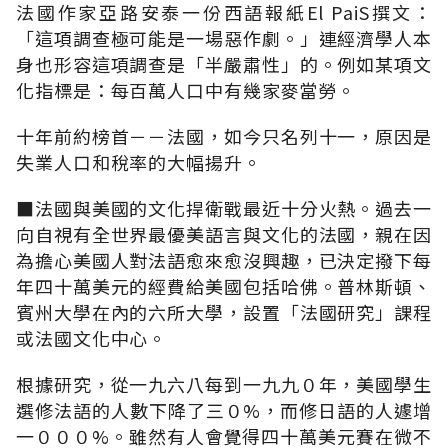
法國作家亞路安泰一份西語報紙El PaiS撰文：
「這項調查極可能是一場惡作劇。」連經濟學人本
身也形容這項調查是「半嚴肅性」的。例如某項文
化指標是：每百萬人口中有幾家麥當勞。
十年前約榜首－－法國，如今只名列十一，原因是
失業人口和稅率的大幅揚升。
■法國與美國的文化捍衛戰最近十分火熱。過去一
向自視有全世界最優美語言與文化的法國，親在因
為擔心美國人對法語愈來愈沒興趣，已決定撥下每
年四十萬美元的經費給美國包括哈佛。普林斯頓、
賓州大學在內的六所大學，設置「法國研究」課程
或法國文化中心。
根據研究，從一九六八每到一九九０年，美國學生
選修法語的人數下降了三０%，而修日語的人遽增
一０００%。雖然有人會覺得四十萬美元賽在微不