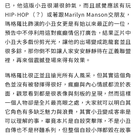
已，他這版小丑很潮很帥氣，而且感覺應該有玩
HIP-HOP（？）或著跟Marilyn Manson交朋友，
瑪格羅比飾演的小丑女更是有始以來最正的一位，
預告中不停利用這對瘋癲情侶打廣告，結果正片中
小丑大多戲份剪光光，讓他的出場變成跑龍套並且
很多餘，那你倒不如讓人家安安靜靜待在正義聯盟
裡，再來個震撼登場來得有效果。
瑪格羅比很正並且搶光所有人風采，但其實這個角
色並沒有被發揮得很好，瘋癲與內心情感都流於表
面，觀眾看到都是很表像與刻板的呈現，然而這樣
一個人物卻是全片最亮眼之處，大家就可以明白其
它角色有多缺乏魅力與浪費，其實小丑變成客串是
可以理解的事，畢竟本片是自殺突擊隊，不是小丑
自傳也不是杯麵系列，但整個自殺小隊都毀在故事