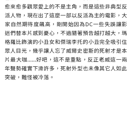
愈來愈多觀眾愛上的不是主角，而是這些非典型反
派人物，現在出了這麼一部以反派為主的電影，大
家自然期待度飆高，剛開始因為DC一些失誤讓影
迷們替本片感到憂心，不過隨著預告越打越大，瑪
格羅比飾演的小丑女和傑瑞李托的小丑完全吸引住
眾人目光，幾乎讓人忘了威爾史密斯的死射才是本
片最大咖......好吧，這不是重點，反正老威這一兩
年聲勢確實下滑許多，死射外型也未像其它人如此
突破，難怪被冷落。