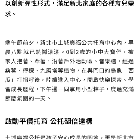
以創新彈性形式，滿足新北家庭的各種育兒需
求。
端午節前夕，新北市土城廣福公共托育中心內，早
晨八點就已熱鬧滾滾。0到2歲的小中大寶們，被
家人抱著、牽著，沿著戶外活動區、音樂牆，經過
桑葚、檸檬、九層塔等植物，在與門口的烏龜「西
瓜」打招呼後，陸續進入中心，開啟快樂探索、學
習成長歷程，下午還一同享用小型粽子，度過充滿
節慶氛圍的一天。
啟動平價托育 公托翻倍達標
土城廣福公托是孩子安心成長的園地，更是新北市