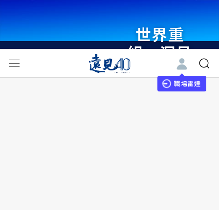
世界重
組・洞見
未來 與
世界領袖
職場雷達
同行