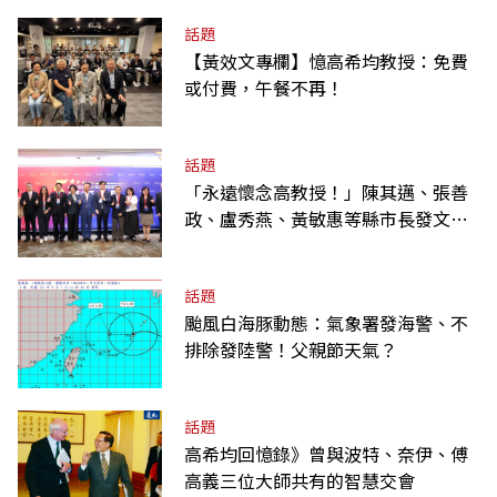
話題
【黃效文專欄】憶高希均教授：免費
或付費，午餐不再！
話題
「永遠懷念高教授！」陳其邁、張善
政、盧秀燕、黃敏惠等縣市長發文弔
唁高希均
話題
颱風白海豚動態：氣象署發海警、不
排除發陸警！父親節天氣？
話題
高希均回憶錄》曾與波特、奈伊、傅
高義三位大師共有的智慧交會