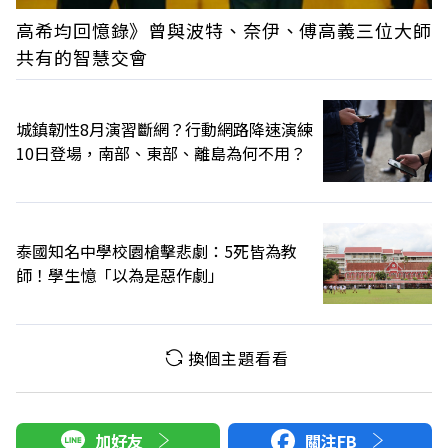
高希均回憶錄》曾與波特、奈伊、傅高義三位大師
共有的智慧交會
城鎮韌性8月演習斷網？行動網路降速演練
10日登場，南部、東部、離島為何不用？
泰國知名中學校園槍擊悲劇：5死皆為教
師！學生憶「以為是惡作劇」
換個主題看看
加好友
關注FB