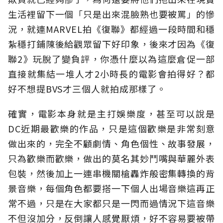
生活裡留下一個「只是出來混臉熟也要被罵」的慘
況，就連MARVEL拍《復聯》都經過一段時間和穩
紮穩打鋪陳後給觀眾留下好印象，後來才因為《復
聯2》玩脫了變負評，你憑什麼以為這麼倉促一部
直接就集結一堆人才2小時長的電影會拍得好？都
好不想提BVS才三個人就拍成那樣了。
確實，電影本身就是主打娛樂度，甚至可以說是
DC近期最歡樂的作品，只是這個歡樂是非常刻意
做出來的，完全不顧劇情、角色個性、故事發展，
只為歡樂而歡樂，做出的莫名其妙鬥嘴與華麗外表
包裝，然後加上一連串機關槍轟炸般密集轉換的背
景音樂，每個角色都要搭一下個人出場音樂這再正
常不過，只是在大家都只是一閃而過情況下這音樂
不但沒加分，反倒讓人感覺厭煩，好不容易要被帶