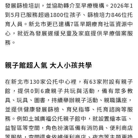
發展篩檢培訓，並協助轉介至早療機構。2026年1
到5月已服務超過1800位孩子、篩檢培力846位托
育人員。新北市更已建構7區早期療育社區資源中
心，就近為發展遲緩兒童及家庭提供早療個案服
務。
親子館超人氣 大人小孩共學
在新北市130家公托中心裡，有63家附設有親子
館，提供0到6歲親子共玩與活動，備有眾多教
具、玩具、圖書，持續舉辦親子活動、親職講座，
並提供健康發展篩檢、育兒指導、托育諮詢等服
務。例如土城廣福公托親子館中，就設置繪本區、
益智區等空間，角色扮演區備有消防員、便利商店
等服裝，空間還會依據便利商店、夜市等主題更換