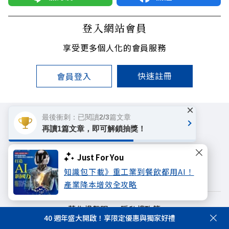
登入網站會員
享受更多個人化的會員服務
快速註冊
會員登入
×
最後衝刺：已閱讀2/3篇文章
再讀1篇文章，即可解鎖抽獎！
Just For You
遠見雜誌
哈佛商業評論
天下文化
知識包下載》重工業到餐飲都用AI！
未來親子學習平台
50+
領導影響力學院
產業降本增效全攻略
著作權聲明
隱私權政策
40 週年盛大開啟！享限定優惠與獨家好禮