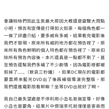
會讓粉絲們如此生氣最大原因大概還是雷聲大雨點
小吧，預告和宣傳是打得如火如荼，每個角色都一
一做了詳盡介紹，要多威有多威，結果看完電影後
我們才發現，原來所有威的地方都在預告裡了，原
來所有角色鮮明的個人特色都在預告裡了，原來扣
除所有預告內容後，本片還真是一點都不剩了，甚
至預告還幫我們多補了不少劇情，因為電影裡都被
剪掉了......（默哀三秒鐘），如果DC現在的電影都
要靠將來藍光DVD出了後再補個導演完整版，那
我們還進電影院看幹嘛？坐等DVD出就好了啊。
我自己最失望處是不停利用小丑名氣做宣導，好像
小丑也是要角，結果片中傑瑞李托就僅僅是客串而