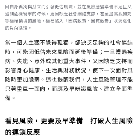
因自身孤獨與孤立而引發低估風險，並在風險應變準備不足且又
遇到危機衝擊的時候，更因缺乏社會網絡支撐，甚至提高孤獨死
等極端情境的風險，極易陷入「因病致貧、因貧致鬱」狀況惡化
的負向循環。
當一個人主觀不覺得孤獨，卻缺乏足夠的社會連結
時，可能因低估未來風險而延後準備；一旦遭遇疾
病、失能、意外或其他重大事件，又因缺乏支持而
影響身心健康、生活與財務狀況，使下一次面對風
險時更加脆弱。這也提醒我們，人生風險管理不能
只著重單一面向，而應及早辨識風險、建立全面準
備。
看見風險，更要及早準備 打破人生風險
的連鎖反應