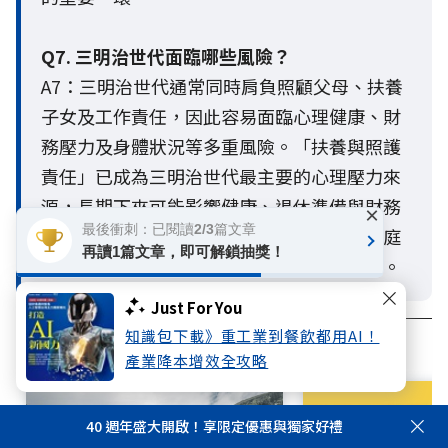
Q7. 三明治世代面臨哪些風險？
A7：三明治世代通常同時肩負照顧父母、扶養
子女及工作責任，因此容易面臨心理健康、財
務壓力及身體狀況等多重風險。「扶養與照護
責任」已成為三明治世代最主要的心理壓力來
源，長期下來可能影響健康、退休準備與財務
×
最後衝刺：已閱讀2/3篇文章
規劃。及早建立完善的保障、退休準備與家庭
再讀1篇文章，即可解鎖抽獎！
支持網絡，有助於提升面對人生風險的韌性。
Just For You
知識包下載》重工業到餐飲都用AI！
相關文章
產業降本增效全攻略
40 週年盛大開啟！享限定優惠與獨家好禮