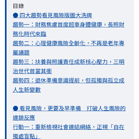
目錄
● 四大趨勢看見風險版圖大洗牌
趨勢一：財務焦慮首度超車身體健康，長照財
務化時代來臨
趨勢二：心理健康風險全齡化，不再是老年專
屬議題
趨勢三：扶養與照護責任成新核心壓力，三明
治世代首當其衝
趨勢四：退休準備意識提前，但孤獨與孤立成
人生新變數
● 看見風險，更要及早準備 打破人生風險的
連鎖反應
行動一：重新檢視社會連結網絡，正視「自在
獨處盲點」