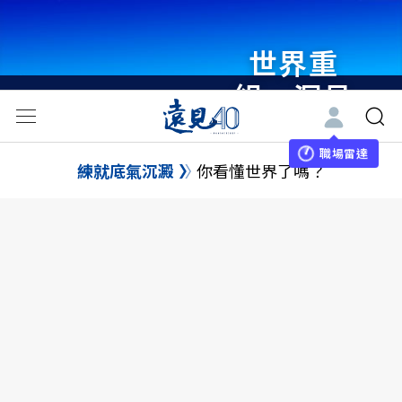
世界重
組・洞見
未來 與
世界領袖
職場雷達
練就底氣沉澱
你看懂世界了嗎？
同行