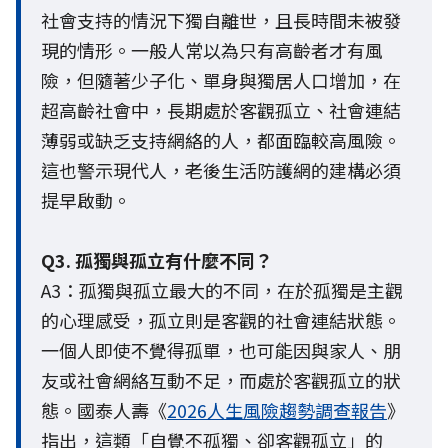
社會支持的情況下獨自離世，且長時間未被發
現的情形。一般人常以為只有高齡者才有風
險，但隨著少子化、單身與獨居人口增加，在
超高齡社會中，長期處於客觀孤立、社會連結
薄弱或缺乏支持網絡的人，都面臨較高風險。
這也警示現代人，老後生活防護網的建構必須
提早啟動。
Q3. 孤獨與孤立有什麼不同？
A3：孤獨與孤立最大的不同，在於孤獨是主觀
的心理感受，孤立則是客觀的社會連結狀態。
一個人即使不覺得孤單，也可能因與家人、朋
友或社會網絡互動不足，而處於客觀孤立的狀
態。國泰人壽《
2026人生風險趨勢調查報告
》
指出，這類「自覺不孤獨、卻客觀孤立」的