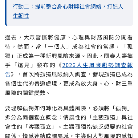
行動二：提前整合身心財與社會網絡，打造人
生韌性
過去，大眾習慣將健康、心理與財務風險分開看
待，然而，當「一個人」成為社會的常態，「孤
獨」正成為一種新興風險來源。因此，國泰人壽攜
手「遠見」發布的《
2026人生風險趨勢調查報
告
》，首次將孤獨風險納入調查，發現孤獨已成為
各個世代的普遍處境，更成為放大身、心、財三重
風險的關鍵變數。
要理解孤獨如何轉化為具體風險，必須將「孤獨」
拆分為兩個獨立概念：情感性的「主觀孤獨」與社
會性的「客觀孤立」。主觀孤獨指缺乏想要的社會
關係、情感連結或歸屬感，主導個人對風險的感知