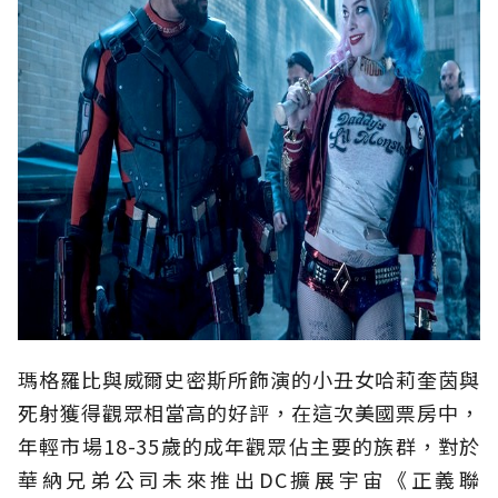
瑪格羅比與威爾史密斯所飾演的小丑女哈莉奎茵與
死射獲得觀眾相當高的好評，在這次美國票房中，
年輕市場18-35歲的成年觀眾佔主要的族群，對於
華納兄弟公司未來推出DC擴展宇宙《正義聯