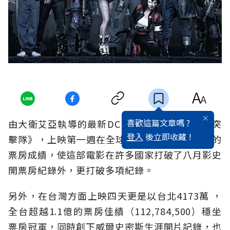
喜歡這篇文章嗎 ?
由大衛艾亞執導的最新DC 超級惡棍電影《自殺突
登入
後立即收藏 !
擊隊》，上映第一週在全球拿下2億6700萬美金的
票房成績，使這部電影在許多國家打破了八月影史
開票房紀錄外，更打破多項紀錄。
另外，在台灣方面上映四天更是以台北4173萬 ，
全台超越1.1億的票房佳績（112,784,500）穩坐
票房冠軍，同時創下威爾史密斯生涯開片記錄，也