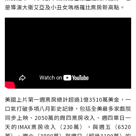
是導演大衛艾亞及小丑女瑪格羅比票房新高點。
美國上片第一週票房總計超過1億3510萬美金，一
口氣打破多項八月影史記錄，包括全美最多家戲院
同步上映、2050萬的周四票房收入、週四單日一
天的IMAX票房收入（230萬），與週五（6520
萬）、週六（3880萬）與週日（超過3100萬）的