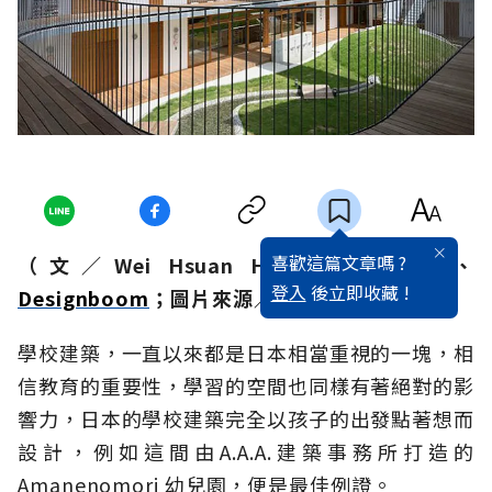
喜歡這篇文章嗎 ?
（文／
Wei Hsuan Hsu
；
via
／
A.A.A
、
登入
後立即收藏 !
Designboom
；圖片來源／
Designboom）
學校建築，一直以來都是日本相當重視的一塊，相
信教育的重要性，學習的空間也同樣有著絕對的影
響力，日本的學校建築完全以孩子的出發點著想而
設計，例如這間由A.A.A.建築事務所打造的
Amanenomori 幼兒園，便是最佳例證。