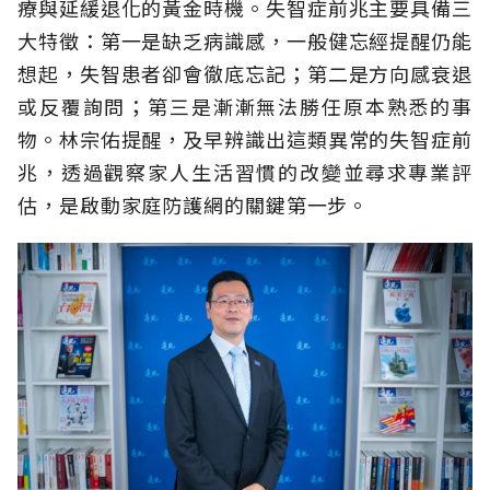
療與延緩退化的黃金時機。失智症前兆主要具備三
大特徵：第一是缺乏病識感，一般健忘經提醒仍能
想起，失智患者卻會徹底忘記；第二是方向感衰退
或反覆詢問；第三是漸漸無法勝任原本熟悉的事
物。林宗佑提醒，及早辨識出這類異常的失智症前
兆，透過觀察家人生活習慣的改變並尋求專業評
估，是啟動家庭防護網的關鍵第一步。