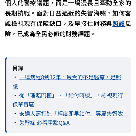
個人的醫療議題，而是一場漫長且牽動全家的
長期抗戰。面對日益逼近的失智海嘯，如何客
觀檢視現有保障缺口，及早接住財務與
照護
風
險，已成為全民必修的財務課題。
目錄
•
一場病程8到12年，最貴的不是醫療，是照
護
•
從「理賠門檻」、「給付時機」，檢視現行
保單盲區
•
安達人壽打造「輕度即早給付」專屬失智險
•
失智症 必看重點Q&A