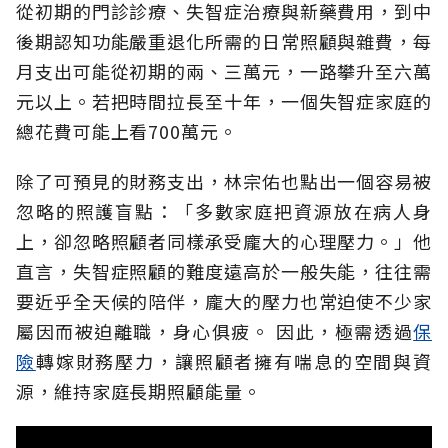
從初期的門診診療、失智症治療與新藥費用，到中
後期認知功能嚴重退化所需的日常照顧與雜費，每
月支出可能從初期的兩、三萬元，一路攀升至六萬
元以上。若把時間拉長至十年，一個失智症家庭的
總花費可能上看700萬元。
除了可預見的財務支出，林宗佑也點出一個容易被
忽略的照護盲點：「多數家庭把資源放在病人身
上，卻忽略照顧者同樣承受龐大的心理壓力。」他
直言，失智症照顧的難度遠高於一般失能，往往需
要近乎全天候的陪伴，龐大的壓力也常迫使不少家
屬因而被迫離職，身心俱疲。
因此，極需透過
保
險
轉嫁財務壓力，讓照顧者擁有喘息的空間與資
源，維持家庭長期照顧能量。