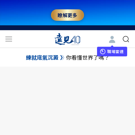
瞭解更多
職場雷達
練就底氣沉澱
你看懂世界了嗎？