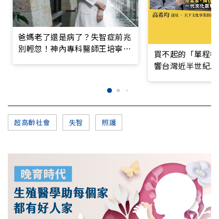
爸媽老了還是病了？失智症前兆
別輕忽！神內專科醫師王培寧呼
買不起的「單程機
籲把握大腦黃金期
響台灣近半世紀思
超高齡社會
失智
照護