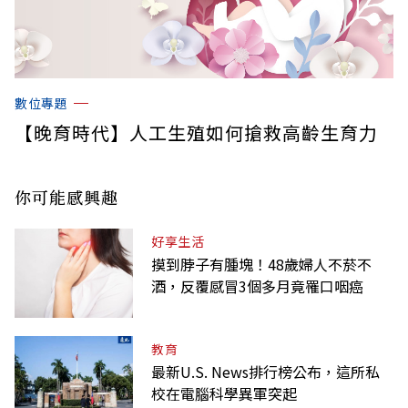
數位專題
【晚育時代】人工生殖如何搶救高齡生育力
你可能感興趣
好享生活
摸到脖子有腫塊！48歲婦人不菸不
酒，反覆感冒3個多月竟罹口咽癌
教育
最新U.S. News排行榜公布，這所私
校在電腦科學異軍突起