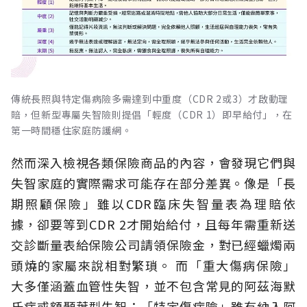
傳統長照與特定傷病險多需達到中重度（CDR 2或3）才啟動理
賠，但新型專屬失智險則提倡「輕度（CDR 1）即早給付」，在
第一時間穩住家庭防護網。
然而深入檢視各類保險商品的內容，會發現它們與
失智家庭的實際需求可能存在部分差異。像是「長
期照顧保險」雖以CDR臨床失智量表為理賠依
據，卻要等到CDR 2才開始給付，且每年需重新送
交診斷量表給保險公司請領保險金，對已經蠟燭兩
頭燒的家屬來說相對繁瑣。
而「重大傷病保險」
大多僅涵蓋血管性失智，並不包含常見的阿茲海默
氏症或額顳葉型失智；「特定傷病險」雖有納入阿