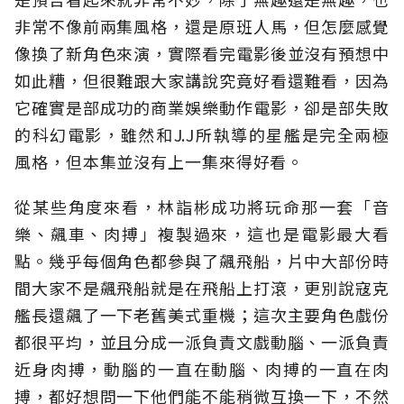
非常不像前兩集風格，還是原班人馬，但怎麼感覺
像換了新角色來演，實際看完電影後並沒有預想中
如此糟，但很難跟大家講說究竟好看還難看，因為
它確實是部成功的商業娛樂動作電影，卻是部失敗
的科幻電影，雖然和J.J所執導的星艦是完全兩極
風格，但本集並沒有上一集來得好看。
從某些角度來看，林詣彬成功將玩命那一套「音
樂、飆車、肉搏」複製過來，這也是電影最大看
點。幾乎每個角色都參與了飆飛船，片中大部份時
間大家不是飆飛船就是在飛船上打滾，更別說寇克
艦長還飆了一下老舊美式重機；這次主要角色戲份
都很平均，並且分成一派負責文戲動腦、一派負責
近身肉搏，動腦的一直在動腦、肉搏的一直在肉
搏，都好想問一下他們能不能稍微互換一下，不然