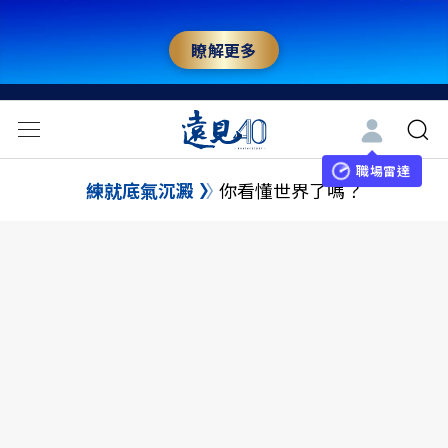
瞭解更多
職場雷達
練就底氣沉澱
你看懂世界了嗎？