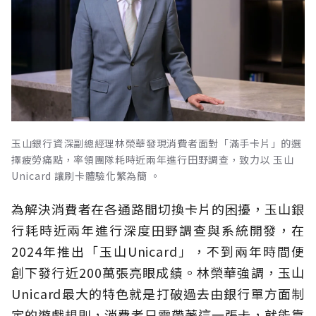
玉山銀行資深副總經理林榮華發現消費者面對「滿手卡片」的選
擇疲勞痛點，率領團隊耗時近兩年進行田野調查，致力以 玉山
Unicard 讓刷卡體驗化繁為簡 。
為解決消費者在各通路間切換卡片的困擾，玉山銀
行耗時近兩年進行深度田野調查與系統開發，在
2024年推出「玉山Unicard」，不到兩年時間便
創下發行近200萬張亮眼成績。林榮華強調，玉山
Unicard最大的特色就是打破過去由銀行單方面制
定的遊戲規則，消費者只需帶著這一張卡，就能靠