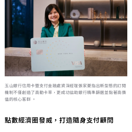
玉山銀行信用卡暨支付金融處資深經理張家菱指出新型態的訂閱
機制不僅創造了高動卡率，更成功協助銀行精準篩選並黏著高價
值的核心客群 。
點數經濟圈發威，打造隨身支付顧問