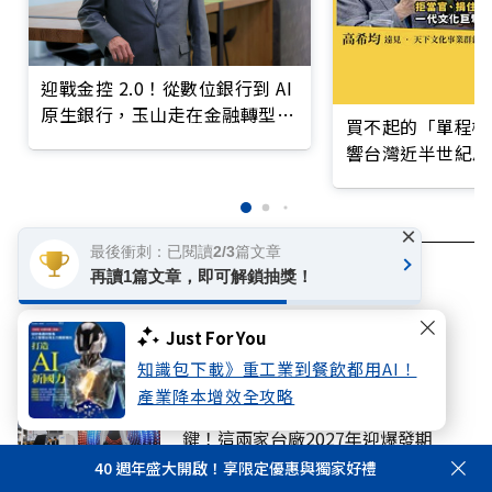
迎戰金控 2.0！從數位銀行到 AI
原生銀行，玉山走在金融轉型最
買不起的「單程機
前線
響台灣近半世紀思
×
最後衝刺：已閱讀2/3篇文章
再讀1篇文章，即可解鎖抽獎！
信用卡
玉山銀行
你可能感興趣
Just For You
知識包下載》重工業到餐飲都用AI！
科技
產業降本增效全攻略
黃仁勳點名機器人是下波AI浪潮關
鍵！這兩家台廠2027年迎爆發期
40 週年盛大開啟！享限定優惠與獨家好禮