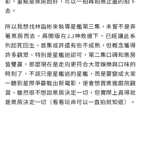
影，重點是票房超好，可以一拍再拍無止盡的拍下
去。
所以我想找林詣彬來執導星艦第三集，未嘗不是奔
著票房而去，再開版在J.J神救援下，已經讓此系
列起死回生，首集或許還有些不成熟，但概念獲得
許多觀眾、特別是星艦迷認可，第二集口碑和票房
皆雙贏，那麼現在是走向更符合大眾娛樂與口味的
時刻了，不該只是星艦迷的星艦，而是要變成大家
一聽到星際爭霸戰出新電影，便會想買票進戲院觀
賞，雖然很不想說票房決定一切，但實際上真得就
是票房決定一切（看看玩命可以一直拍就知道）。