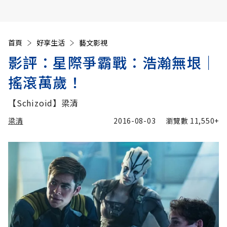
首頁
好享生活
藝文影視
影評：星際爭霸戰：浩瀚無垠│
搖滾萬歲！
【Schizoid】梁清
梁清
2016-08-03
瀏覽數
11,550+