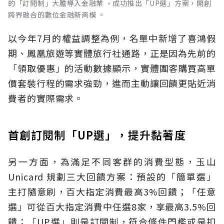
的「訂閱制」大膽導入金融業 ，成功推出「UP選」方案，開創
跨界融合的數位金融新商模 。
以今年7月的權益調整為例，名單中新增了喜鴻假
期、鳳凰旅遊等實體旅行社通路，正是因為先前的
「領取優惠」的活動數據顯示，實體團客購買高單
價套裝行程的需求強勁，進而主動讓回饋更貼近消
費者的實際需求。
首創訂閱制「UP選」，提升黏著度
另一方面，為滿足不同客群的消費型態，玉山
Unicard 規劃三大回饋方案：預設的「簡單選」
主打隨意刷，百大指定消費最高3%回饋；「任意
選」可從百大指定消費中任選8家，享最高3.5%回
饋；「UP選」則是訂閱制，符合條件門檻或是扣