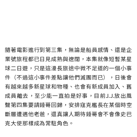
隨著電影進行到第三集，無論是船員感情、還是企
業號旅程都已日見成熟與遼闊，本集就像短暫某星
球二日遊，只是這漫長旅途中微不足道的一個小事
件（不過這小事件差點讓他們滅團而已），日後會
有越來越多新星球和物種、也會有新成員加入、舊
成員離去，至少能一直拍是好事，目前J.J.放出風
聲第四集要請錘哥回歸，安排寇克艦長在某個時空
斷層遭遇他老爸，還真讓人期待錘哥會不會像史巴
克大使那樣成為常駐角色。