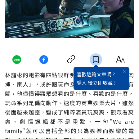
喜歡這篇文章嗎 ?
林詣彬的電影有四點很鮮明特色「音樂、飆車、肉
登入
後立即收藏 !
搏、家人」，或許跟玩命系列需要高度娛樂元素有
關，他很懂得觀眾想看的是什麼、喜歡的是什麼，
玩命系列是偏向動作、速度的商業娛樂大片，雖然
後面越來越歪，變成了純粹演員玩爽爽、觀眾看爽
爽、劇情邏輯都不是重點、一句"We are
family"就可以含括全部的只為娛樂而娛樂的電