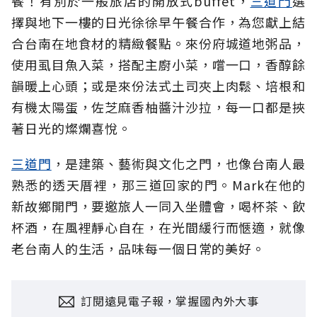
餐！有別於一般旅店的開放式buffet，
三道門
選
擇與地下一樓的日光徐徐早午餐合作，為
您
獻上結
合台南在地食材的精緻餐點。來份府城道地粥品，
使用虱目魚入菜，搭配主廚小菜，嚐一口，香醇餘
韻暖上心頭；或是來份法式土司夾上肉鬆、培根和
有機太陽蛋，佐芝麻香柚醬汁沙拉，每一口都是挾
著日光的燦爛喜悅。
三道門
，是建築、藝術與文化之門，也像台南人最
熟悉的透天厝裡，那三道回家的門。Mark在他的
新故鄉開門，要邀旅人一同入坐體會，喝杯茶、飲
杯酒，在風裡靜心自在，在光間緩行而愜適，就像
老台南人的生活，品味每一個日常的美好。
訂閱遠見電子報，掌握國內外大事