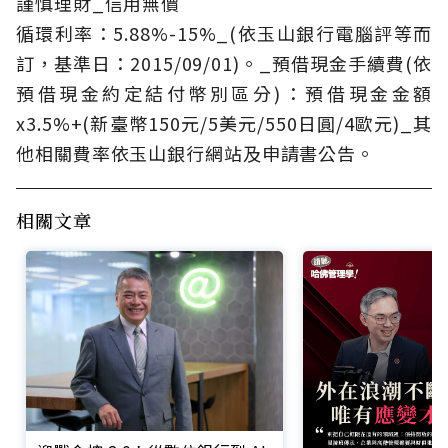
謹慎理財_信用無價
循環利率：5.88%-15%_(依玉山銀行電腦評等而
訂，基準日：2015/09/01)。_預借現金手續費(依
預借現金約定結付幣別區分)：預借現金金額
x3.5%+(新臺幣150元/5美元/550日圓/4歐元)_其
他相關費率依玉山銀行網站及申請書公告。
相關文章