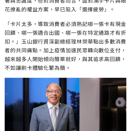
著與忠誠度，但對消費者而言，面對滿手卡片與眼
花撩亂的權益方案，早已陷入「選擇疲勞」。
「卡片太多，導致消費者必須熟記哪一張卡有現金
回饋、哪一張適合出國、哪一張在特定通路才有折
扣。」玉山銀行資深副總經理林榮華點出多數消費
者的共同痛點。加上疫情加速民眾轉向數位支付，
越來越多人開始傾向簡單就好，與其追求高回饋，
不如讓刷卡體驗化繁為簡。