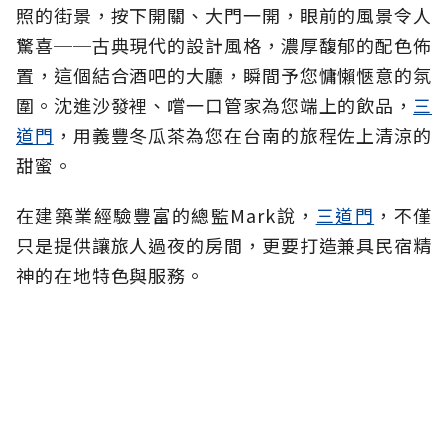
照的街景，按下開關、大門一開，眼前的風景令人
驚喜──古典現代的設計風格，濃厚馥郁的配色佈
置，這個結合酒吧的大廳，瞬間予
您
慵懶愜意的氛
圍。沈進沙發裡、嚐一口管家為您端上的飲品，
三
道門
，用義豐冬瓜茶為
您
在台南的旅程佐上清涼的
甜蜜。
在建築業經驗豐富的總監Mark說，
三道門
，不僅
只是提供讓旅人過夜的房間，更要打造兼具民宿精
神的在地特色與服務。