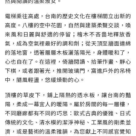
然與閱讀的溫柔淑女。
電梯乘往高處，台南的歷史文化在樓梯間立出新的
高度。八樓的空中花園，自然與建築柔聲交談，喚
來風和日麗與舒適的停留；檜木不吝嗇地釋放香
氣，成為空氣裡最好的調和劑；從天頂至牆面連綿
的落地窗，透著層層木板灑落陽光，身體暖和了，
心也自在了。在這裡，倚牆閱讀、拾筆作畫、靜心
下棋，或者跟著光，推開玻璃門，窩進戶外的吊椅
中，隨風輕盪，悠緩燥動的心。
頂樓的草皮下，鋪上隔熱的透水板，讓台南的豔
陽，柔成一幕宜人的暖陽。屬於房間的每一層樓，
不同廳廊都有不同的巧思：歐式古典的優雅、日式
傳統的文化、清水模的潔淨神秘、工業風的剛柔並
濟，或是藝術的溫柔雅韻，為
您
獻上不同感官覺知