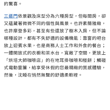
的驚喜。
三道門
依景觀及床型分為六種房型，但每間房，卻
又蘊藏著微微不同的個性與風景。也許素簡雅緻，
也許摩登多彩，甚至有些還放了樹木入房，但不論
哪種設計，都有不失舒適的設備機能：靠窗的吧台
放上迎賓水果，也是商務人士工作和外食的餐台；
一體開放式的衣櫥和茶水台，寬敞了空間，更放上
「烘培大師咖啡店」的在地耳掛咖啡和椪餅；觸碰
式電動窗簾，給享受休假的
您
最精緻的質感體驗，
然後，沈睡在悄然無聲的舒適柔軟裡。