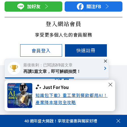
加好友
關注FB
登入網站會員
享受更多個人化的會員服務
快速註冊
會員登入
×
最後衝刺：已閱讀2/3篇文章
再讀1篇文章，即可解鎖抽獎！
Just For You
知識包下載》重工業到餐飲都用AI！
遠見雜誌
哈佛商業評論
天下文化
產業降本增效全攻略
未來親子學習平台
50+
領導影響力學院
40 週年盛大開啟！享限定優惠與獨家好禮
著作權聲明
隱私權政策