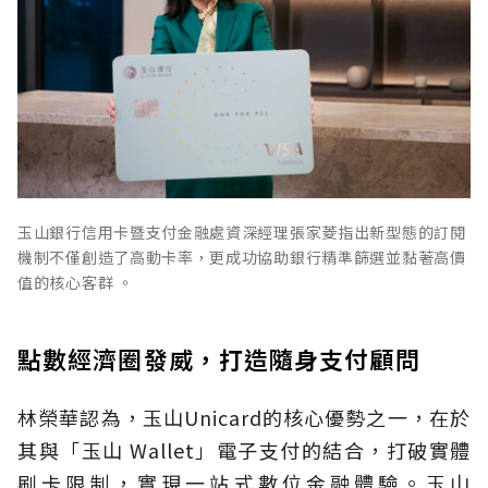
玉山銀行信用卡暨支付金融處資深經理張家菱指出新型態的訂閱
機制不僅創造了高動卡率，更成功協助銀行精準篩選並黏著高價
值的核心客群 。
點數經濟圈發威，打造隨身支付顧問
林榮華認為，玉山Unicard的核心優勢之一，在於
其與「玉山 Wallet」電子支付的結合，打破實體
刷卡限制，實現一站式數位金融體驗。玉山