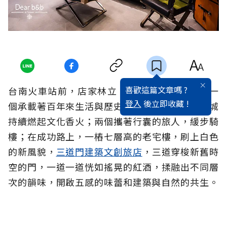
喜歡這篇文章嗎 ?
台南火車站前，店家林立、 熱鬧的人聲交錯，一
登入
後立即收藏 !
個承載著百年來生活與歷史記憶的老商圈，在府城
持續燃起文化香火；兩個攜著行囊的旅人，緩步騎
樓；在成功路上，一樁七層高的老宅樓，刷上白色
的新風貌，
三道門建築文創旅店
，三道穿梭新舊時
空的門，一道一道恍如搖晃的紅酒，揉融出不同層
次的韻味，開啟五感的味蕾和建築與自然的共生。