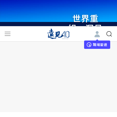
世界重
組・洞見
未來 與
世界領袖
職場雷達
同行