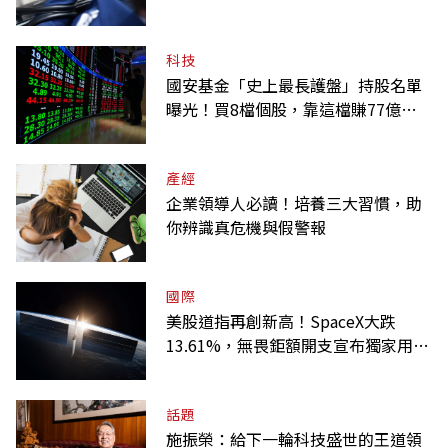
科技
國安基金「史上最長護盤」持股名單
曝光！買8檔個股，靠這檔賺77億最
多
產經
企業領導人必讀！培養三大習慣，助
你辨識真危機與假警報
國際
美股道指再創新高！SpaceX大跌
13.61%，無畏鉅額開支宣布獨家用輝
達
話題
施振榮：給下一輪科技盛世的王道領