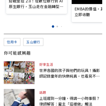
迎戰金控 2.0！從數位銀行到 AI
原生銀行，玉山走在金融轉型最
EMBA的價值，
前線
立即收聽
信用卡
玉山銀行
你可能感興趣
好享生活
世界各國的孩子與他們的玩具！攝影
師記錄童年的快樂純真，也看見不同
背景與文化
話題
上班遲到一分鐘，得請一小時事假？
律師解答：雇主「這樣做」觸法