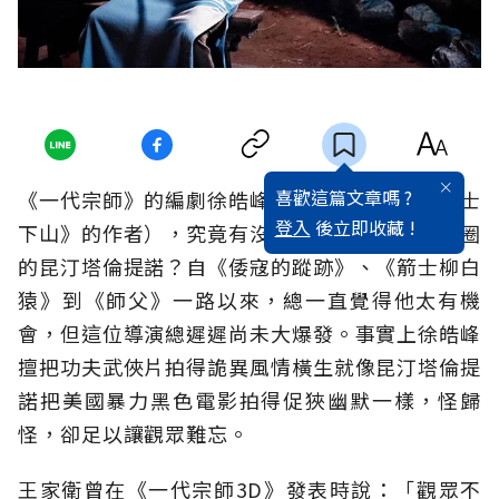
喜歡這篇文章嗎 ?
《一代宗師》的編劇徐皓峰（他甚至是小說《道士
登入
後立即收藏 !
下山》的作者），究竟有沒有機會變成華語電影圈
的昆汀塔倫提諾？自《倭寇的蹤跡》、《箭士柳白
猿》到《師父》一路以來，總一直覺得他太有機
會，但這位導演總遲遲尚未大爆發。事實上徐皓峰
擅把功夫武俠片拍得詭異風情橫生就像昆汀塔倫提
諾把美國暴力黑色電影拍得促狹幽默一樣，怪歸
怪，卻足以讓觀眾難忘。
王家衛曾在《一代宗師3D》發表時說：「觀眾不