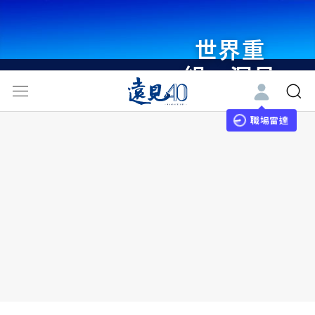
世界重
組・洞見
未來 與
世界領袖
職場雷達
同行