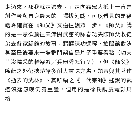
走過來，那我就走過去。」走向觀眾大抵上一直是
創作者與自身最大的一場拔河戰，可以看見的是徐
皓峰確實在《師父》又邁往觀眾一步。《師父》講
的是一意欲前往天津開武館的詠春功夫陳師父收徒
弟去各家踢館的故事，醞釀練功過程、拍踢館對決
甚至最後要來一場群鬥架自是片子重要看點（功夫
片沒精采的幹架戲／兵器秀怎行？），但《師父》
除此之外仍挾帶諸多耐人尋味之處，題旨與其著作
《逝去的武林》、其所編之《一代宗師》述說的武
道沒落感嘆仍有重疊，但用的是徐氏調皮電影風
格。