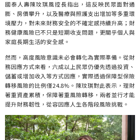
國泰人壽陳玟琪風控長指出，這反映民眾面對通
膨、房價攀升，以及醫療與照護支出增加等多重環
境壓力，對未來財務安全的不確定感持續升高；財
務健康風險已不只是短期收支問題，更關乎個人與
家庭長期生活的安全感。
然而，高度風險意識未必會轉化為實際準備。從財
務因應方式來看，六成以上民眾仍優先透過投資、
儲蓄或增加收入等方式因應，實際透過保障型保險
轉移風險的比例僅24.8%。陳玟琪對此表示，理財
著重資產累積，保障著重風險轉移，兩者並行才能
提升財務韌性，從容因應人生各階段風險挑戰。