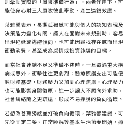
則牽動實際的「風險準備行為」，兩者作用下，可
能使身心財三大風險彼此牽動、產生連鎖效應。
葉雅馨表示，長期孤獨感可能與個人的認知表現及
決策能力變化有關，讓人在面對未來規劃時，容易
出現拖延或逃避傾向，也可能因尋找存在感而出現
衝動消費，甚至成為感情或投資詐騙的目標。
而當社會連結不足又準備不夠時，一旦遭遇重大疾
病或意外，衝擊往往更劇烈：醫療照護支出可能侵
蝕財務基礎，財務壓力又加劇心理焦慮，心理壓力
也可能影響身體復原，進一步讓人不願向外求助，
社會網絡隨之更疏遠，形成不易掙脫的負向循環。
若想改善孤獨感並打破負向循環，葉雅馨建議，可
先從固定三餐、正常睡眠等基本生活節奏開始，透