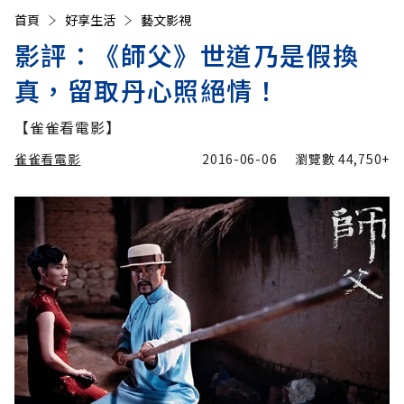
首頁
好享生活
藝文影視
影評：《師父》世道乃是假換
真，留取丹心照絕情！
【雀雀看電影】
雀雀看電影
2016-06-06
瀏覽數
44,750+