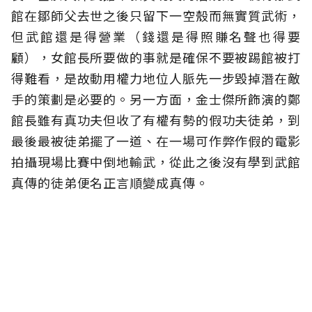
館在鄒師父去世之後只留下一空殼而無實質武術，
但武館還是得營業（錢還是得照賺名聲也得要
顧），女館長所要做的事就是確保不要被踢館被打
得難看，是故動用權力地位人脈先一步毀掉潛在敵
手的策劃是必要的。另一方面，金士傑所飾演的鄭
館長雖有真功夫但收了有權有勢的假功夫徒弟，到
最後最被徒弟擺了一道、在一場可作弊作假的電影
拍攝現場比賽中倒地輸武，從此之後沒有學到武館
真傳的徒弟便名正言順變成真傳。