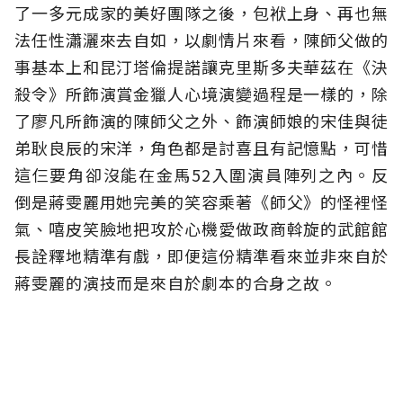
了一多元成家的美好團隊之後，包袱上身、再也無
法任性瀟灑來去自如，以劇情片來看，陳師父做的
事基本上和昆汀塔倫提諾讓克里斯多夫華茲在《決
殺令》所飾演賞金獵人心境演變過程是一樣的，除
了廖凡所飾演的陳師父之外、飾演師娘的宋佳與徒
弟耿良辰的宋洋，角色都是討喜且有記憶點，可惜
這仨要角卻沒能在金馬52入圍演員陣列之內。反
倒是蔣雯麗用她完美的笑容乘著《師父》的怪裡怪
氣、嘻皮笑臉地把攻於心機愛做政商斡旋的武館館
長詮釋地精準有戲，即便這份精準看來並非來自於
蔣雯麗的演技而是來自於劇本的合身之故。