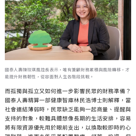
國泰人壽陳玟琪風控長表示，唯有兼顧財務累積與風險轉移，才
能提升財務韌性，從容面對人生各階段挑戰。
而孤獨與孤立又如何進一步影響民眾的財務準備？
國泰人壽精算一部健康智庫林民浩博士則解釋，當
社會連結薄弱時，民眾缺乏能夠一起商量、提醒與
支持的對象，較難具體想像長期的生活安排，容易
將有限資源優先用於眼前支出，以換取較即時的心