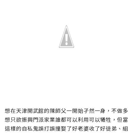
想在天津開武館的陳師父一開始孑然一身，不做多
想只欲振興門派家業誰都可以利用可以犧牲，但當
這樣的自私鬼誤打誤撞娶了好老婆收了好徒弟、組