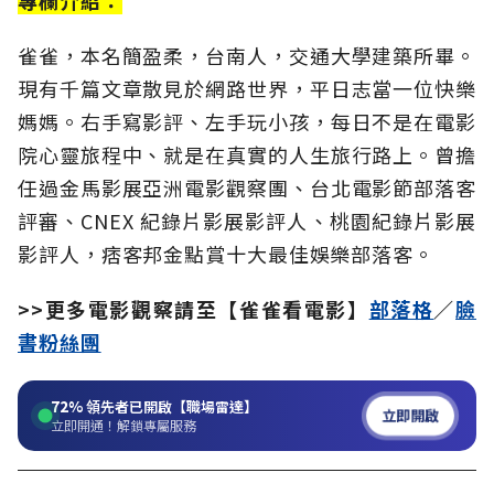
專欄介紹：
雀雀，本名簡盈柔，台南人，交通大學建築所畢。
現有千篇文章散見於網路世界，平日志當一位快樂
媽媽。右手寫影評、左手玩小孩，每日不是在電影
院心靈旅程中、就是在真實的人生旅行路上。曾擔
任過金馬影展亞洲電影觀察團、台北電影節部落客
評審、CNEX 紀錄片影展影評人、桃園紀錄片影展
影評人，痞客邦金點賞十大最佳娛樂部落客。
>>更多電影觀察請至【雀雀看電影】
部落格
／
臉
書粉絲團
72%
領先者已開啟【職場雷達】
立即開啟
立即開通！解鎖專屬服務