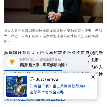
國泰人壽凃薏如副總經理提出保障與理財雙軸並進，遵循「先保
大、保近、求廣」原則，循序漸進建構具韌性的人生風險防護
網。
孤獨與社會孤立，已成為超高齡社會不可忽視的新
×
興人生風險。唯有及早正視孤獨可能帶來的健康、
最後衝刺：已閱讀2/3篇文章
再讀1篇文章，即可解鎖抽獎！
心理與財務所帶來的連鎖影響，並將社會連結納入
風險管理思維，才能在人生不同階段建立更具韌性
Just For You
的防護網，從容面對未來挑戰。
知識包下載》重工業到餐飲都用AI！
產業降本增效全攻略
2026人生風險趨勢調查報告