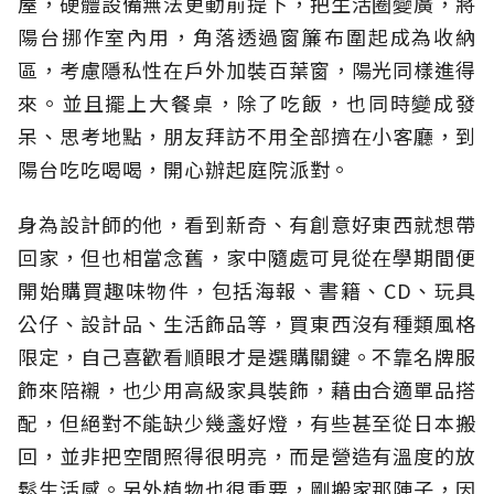
屋，硬體設備無法更動前提下，把生活圈變廣，將
陽台挪作室內用，角落透過窗簾布圍起成為收納
區，考慮隱私性在戶外加裝百葉窗，陽光同樣進得
來。並且擺上大餐桌，除了吃飯，也同時變成發
呆、思考地點，朋友拜訪不用全部擠在小客廳，到
陽台吃吃喝喝，開心辦起庭院派對。
身為設計師的他，看到新奇、有創意好東西就想帶
回家，但也相當念舊，家中隨處可見從在學期間便
開始購買趣味物件，包括海報、書籍、CD、玩具
公仔、設計品、生活飾品等，買東西沒有種類風格
限定，自己喜歡看順眼才是選購關鍵。不靠名牌服
飾來陪襯，也少用高級家具裝飾，藉由合適單品搭
配，但絕對不能缺少幾盞好燈，有些甚至從日本搬
回，並非把空間照得很明亮，而是營造有溫度的放
鬆生活感。另外植物也很重要，剛搬家那陣子，因