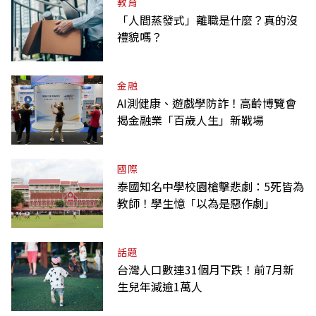
教育
「人間蒸發式」離職是什麼？真的沒
禮貌嗎？
金融
AI測健康、遊戲學防詐！高齡博覽會
揭金融業「百歲人生」新戰場
國際
泰國知名中學校園槍擊悲劇：5死皆為
教師！學生憶「以為是惡作劇」
話題
台灣人口數連31個月下跌！前7月新
生兒年減逾1萬人