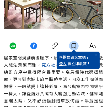
喜歡這篇文章嗎 ?
居家空間規劃前後順序，最重視哪個區域？和多數
登入
後立即收藏 !
人想法背道而馳，
究方社
＆
Sense 30叄拾
的視覺
總監方序中覺得陽台最重要。高房價時代選擇租
屋，更可到處城市旅居體驗生活，因為工作關係而
搬遷，一眼就愛上這棟老屋，陽台與室內空間幾乎
一樣大，讓愛貓好八擁有大範圍活動區域，慵懶隨
意曬太陽，又不必煩惱腳踏車放何處。畢竟是租