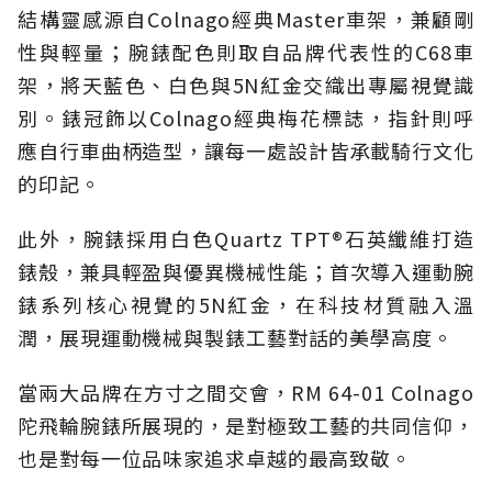
結構靈感源自Colnago經典Master車架，兼顧剛
性與輕量；腕錶配色則取自品牌代表性的C68車
架，將天藍色、白色與5N紅金交織出專屬視覺識
別。錶冠飾以Colnago經典梅花標誌，指針則呼
應自行車曲柄造型，讓每一處設計皆承載騎行文化
的印記。
此外，腕錶採用白色Quartz TPT®石英纖維打造
錶殼，兼具輕盈與優異機械性能；首次導入運動腕
錶系列核心視覺的5N紅金，在科技材質融入溫
潤，展現運動機械與製錶工藝對話的美學高度。
當兩大品牌在方寸之間交會，RM 64-01 Colnago
陀飛輪腕錶所展現的，是對極致工藝的共同信仰，
也是對每一位品味家追求卓越的最高致敬。