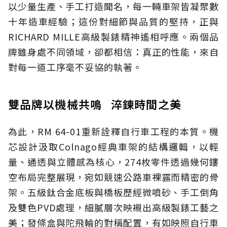
以少量生產、手工打造聞名，每一輛車架皆凝聚數
十年造車經驗；這份對細節與品質的堅持，正與
RICHARD MILLE高級製錶精神遙相呼應。兩個品
牌雖身處不同領域，卻都相信：真正的性能，來自
對每一道工序毫不妥協的執著。
雙品牌以機械共鳴 淬鍊時間之美
為此，RM 64-01重新詮釋自行車工程的本質。機
芯設計汲取Colnago經典車架的結構邏輯，以輕
量、通透與立體感為核心，274枚零件透過幾何鏤
空布局完整展現，宛如競速公路車裸露而精密的骨
架。五級鈦合金底板與橋板歷經微噴砂、手工倒角
及雙色PVD處理，細膩層次映襯出高級製錶工藝之
美；發條盒與陀飛輪的對稱配置，有如映照自行車