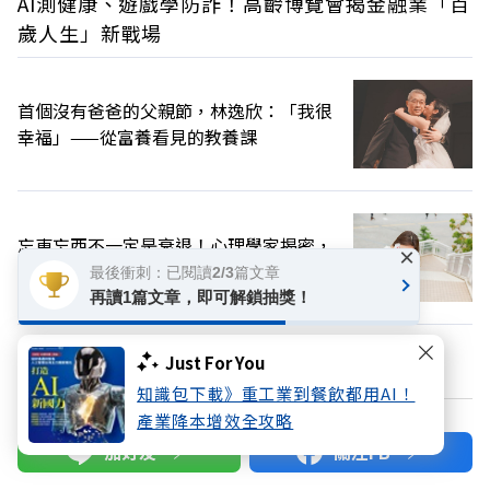
AI測健康、遊戲學防詐！高齡博覽會揭金融業「百
歲人生」新戰場
首個沒有爸爸的父親節，林逸欣：「我很
幸福」——從富養看見的教養課
忘東忘西不一定是衰退！心理學家揭密，
×
這2種健忘習慣其實是「高效思考」的表現
最後衝刺：已閱讀2/3篇文章
再讀1篇文章，即可解鎖抽獎！
換個主題看看
Just For You
知識包下載》重工業到餐飲都用AI！
產業降本增效全攻略
加好友
關注FB