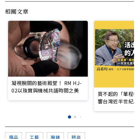
相關文章
凝視腕間的藝術殿堂！ RM HJ-
02以珠寶與機械共譜時間之美
買不起的「單程機
響台灣近半世紀思
精品
工藝
腕錶
時尚