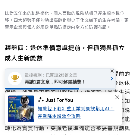
比對五年來的軌跡變化，國人面臨的風險結構已產生根本性位
移。四大趨勢不僅勾勒出高齡化與少子化交織下的生存考驗，更
警示企業與個人必須從單點防禦走向全方位防護布局。
趨勢四：退休準備意識提前，但孤獨與孤立
成人生新變數
×
隨著對未來焦慮的提升，退休準備也有明顯提前的
最後衝刺：已閱讀2/3篇文章
趨勢。30至39歲族群中已有24.2%將「老後退休
再讀1篇文章，即可解鎖抽獎！
儲備」列為最重要的財務項目，僅次於「基本生活
Just For You
開銷」（35%）。孤獨與孤立會放大民眾對未知
知識包下載》重工業到餐飲都用AI！
風險的焦慮，若長期缺乏社會支持，也可能增加晚
產業降本增效全攻略
年面臨孤獨死風險的可能性；且這份焦慮不一定能
轉化為實質行動，突顯老後準備能否被妥善規劃與