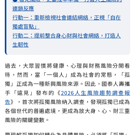
連鎖反應
行動一：重新檢視社會連結網絡，正視「自在
獨處盲點」
行動二：提前整合身心財與社會網絡，打造人
生韌性
過去，大眾習慣將健康、心理與財務風險分開看
待，然而，當「一個人」成為社會的常態，「孤
獨」正成為一種新興風險來源。因此，國泰人壽攜
手「遠見」發布的《
2026人生風險趨勢調查報
告
》，首次將孤獨風險納入調查，發現孤獨已成為
各個世代的普遍處境，更成為放大身、心、財三重
風險的關鍵變數。
要理解孤獨如何轉化為具體風險，必須將「孤獨」