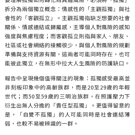
拆分為兩個獨立概念：情感性的「主觀孤獨」與社
會性的「客觀孤立」。主觀孤獨指缺乏想要的社會
關係、情感連結或歸屬感，主導個人對風險的感知
強度與焦慮程度；而客觀孤立則指與家人、朋友、
社區或社會網絡的接觸很少，與個人對風險的規劃
準備與支持資源有關，這兩者可能同時存在，也可
能彼此獨立，在無形中拉大人生風險的防護缺口。
報告中呈現幾個值得關注的現象：孤獨感受最高並
非刻板印象中的高齡族群，而是20至29歲的年輕
世代；而50至59歲的三明治族群，在照護壓力下
衍生出無人分擔的「責任型孤獨」。更值得留意的
是，「自覺不孤獨」的人可能同時是社會連結薄
弱、也較不易被辨識的一群。