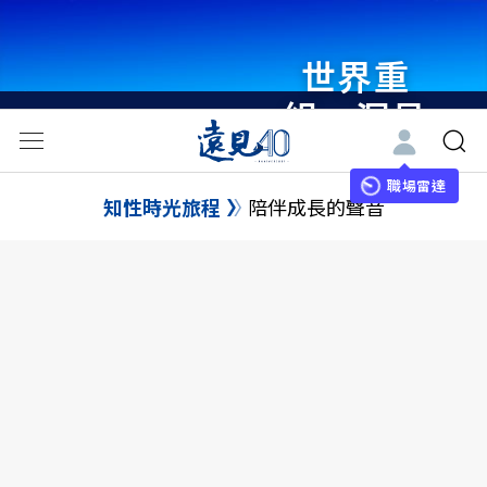
世界重
組・洞見
未來 與
世界領袖
職場雷達
知性時光旅程
陪伴成長的聲音
同行