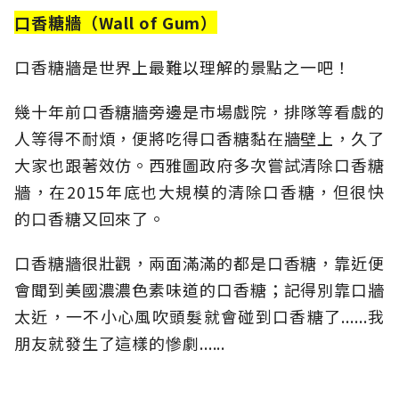
口香糖牆（Wall of Gum）
口香糖牆是世界上最難以理解的景點之一吧！
幾十年前口香糖牆旁邊是市場戲院，排隊等看戲的
人等得不耐煩，便將吃得口香糖黏在牆壁上，久了
大家也跟著效仿。西雅圖政府多次嘗試清除口香糖
牆，在2015年底也大規模的清除口香糖，但很快
的口香糖又回來了。
口香糖牆很壯觀，兩面滿滿的都是口香糖，靠近便
會聞到美國濃濃色素味道的口香糖；記得別靠口牆
太近，一不小心風吹頭髮就會碰到口香糖了......我
朋友就發生了這樣的慘劇......