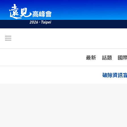
文
最新
最新
話題
國
雜誌目錄
活動
話題
AI
破除資訊
學堂
專題報導
科技
教育
遠見ON AIR
影音
合作