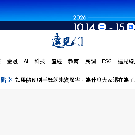
章
特輯
文章
大學升學、職涯攻略
遠
際
金融
AI
科技
產經
教育
民調
ESG
遠見線
國際
更
縣市施政調查全解析
金融
單
民調
盲點
如果隨便刷手機就能變厲害，為什麼大家還在為了
產經
電
好享生活
獨
專欄