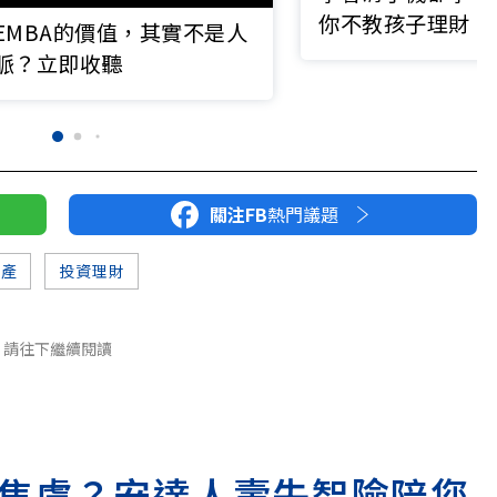
你不教孩子理財，
EMBA的價值，其實不是人
麼事？
脈？立即收聽
關注FB
熱門議題
傳產
投資理財
請往下繼續閱讀
焦慮？安達人壽失智險陪您