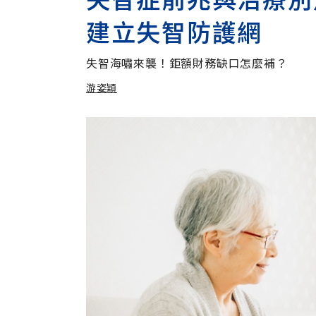
建立失智防護網
失智海嘯來襲！鉅額財務缺口怎麼補？
游姿穎
加入追蹤
游姿穎