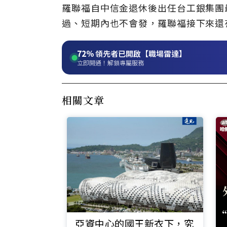
羅聯福自中信金退休後出任台工銀集團
過、短期內也不會發，羅聯福接下來還
72%
領先者已開啟【職場雷達】
立即開通！解鎖專屬服務
相關文章
亞資中心的國王新衣下，究