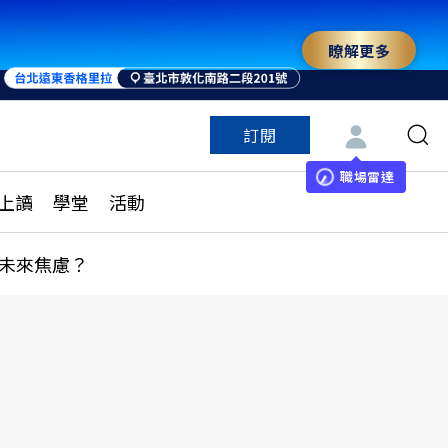
瞭解更多
訂閱
特色頻道
訂閱
見線上讀
ESG遠見
職場雷達
上讀
學堂
活動
多訂閱方案
城市學
刊購買
健康遠見
未來焦慮？
子報訂閱
華人精英論壇
享知識包
領導影響力學院