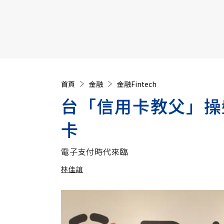
【遠見40週年慶】訂《遠見》贈實用家電3選1+暢銷好
首頁
金融
金融Fintech
台「信用卡教父」操
卡
電子支付時代來臨
林佳誼
加入追蹤
林佳誼