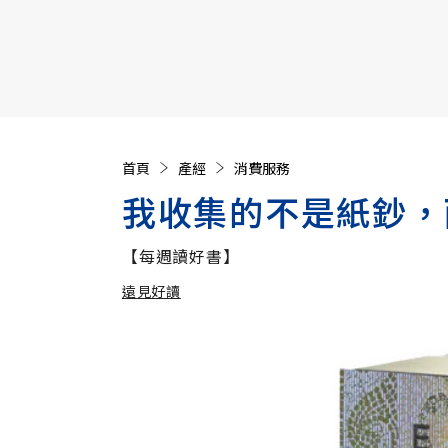
【遠見40週年慶】訂《遠見》贈實用家電3選1+暢銷好
首頁
產經
消費服務
我收集的不是紙鈔，
【每週讀好書】
遠見好讀
加入追蹤
遠見好讀