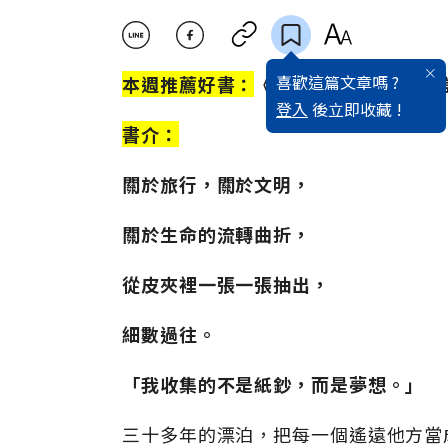
喜歡這篇文章嗎 ?
本週推薦好書：
《鈔寫浪漫》／作者：謝
登入
後立即收藏 !
書介：
關於旅行，關於文明，
關於生命的流轉曲折，
從皮夾裡一張一張抽出，
細數過往。
「我收集的不是紙鈔，而是夢想。」
三十多年的漂泊，把每一個遙遠他方當