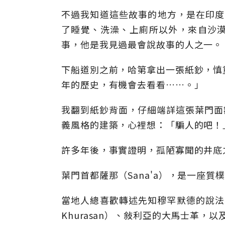
不過我知道這些故事的地方，是在印度孟
了睡覺、洗澡、上廁所以外，來自沙
事，他是我見過最會說故事的人之一。
下船道別之前，哈第拿出一張紙鈔，慎
年的歷史，有機會去看看……。」
我翻到紙鈔背面，仔細端詳這張葉門面額
義風格的建築，心裡想：「騙人的吧！
許多年後，事實證明，孤陋寡聞的井底
葉門首都薩那（Sana'a），是一座
當地人總喜歡轉述先知穆罕默德的說法：
Khurasan）、敍利亞的大馬士革