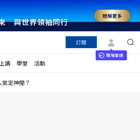
瞭解更多
來 與世界領袖同行
訂閱
特色頻道
訂閱
見線上讀
ESG遠見
職場雷達
上讀
學堂
活動
多訂閱方案
城市學
刊購買
健康遠見
人氣定神閒？
子報訂閱
華人精英論壇
享知識包
領導影響力學院