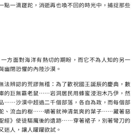
一點一滴蹉跎，消逝再也喚不回的時光中，捕捉那些
，一方面對海洋有熱切的期盼，而它不為人知的另一
與幽閉恐懼的內陸沙漠。
無法辨認的荒謬無稽：為了歡祝國王誕辰的慶典，數
庫的巨無霸老鼠……岩洞居民用蜂蜜浸泡木乃伊，然
品……沙漠中超過二千個部落，各自為政，而每個部
駝、流血的樹……嚼著就神清氣爽的葉子……藏著惡
聖經》使徒驅魔後的遺跡……穿著裙子，別著彎刀的
又迷人，讓人躍躍欲試。