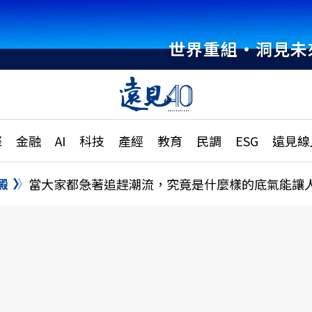
世界重組・洞見未
章
特輯
文章
大學升學、職涯攻略
遠
際
金融
AI
科技
產經
教育
民調
ESG
遠見線
國際
更
縣市施政調查全解析
金融
單
民調
澱
當大家都急著追趕潮流，究竟是什麼樣的底氣能讓
產經
電
好享生活
獨
專欄