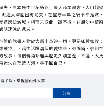
爾夫，原本是中世紀絲路上最大商業都會，人口超過
雷，派遣大軍圍困梅爾夫，在堅守半年之後不幸落城，
慘遭屠殺滅城。梅爾夫從此一蹶不振，在風沙中荒廢
處話淒涼的悲戚。
茶館的說書人對於大馬士革的一切，更是如數家珍：
雄薩拉丁、暗中活躍潛伏的愛德華・勞倫斯、徘徊在
的故事，每個轉角都能與歷史久別重逢。不過，大馬
易迷失在茫茫人海，尋不回自己。
見電子報，掌握國內外大事
訂閱