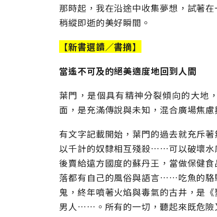
那時起，我在沿途中收集夢想，試著在
稍縱即逝的美好瞬間。
【新書選讀／書摘】
當遙不可及的絕美適度地回到人間
葉門，是個具有精神分裂傾向的大地
面，是充滿傳說與未知，混合廣場焦慮
有文字記載開始，葉門的過去就充斥著
以千計的奴隸相互殘殺……可以破壞水
後賣給遠方國度的蘇丹王，當做保健食
落都有自己的風俗與語言……吃魚的駱
鬼，終年噴著火焰與毒氣的古井，是《
男人……。所有的一切，聽起來既危險