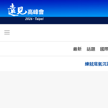
文
最新
最新
話題
國
雜誌目錄
活動
話題
AI
練就底氣沉
學堂
專題報導
科技
教育
遠見ON AIR
影音
合作