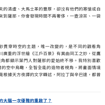
夫的清虛、大馬士革的豐厚，卻没有他們的寒愴或自
來到薩那，你會發現時間不再奢侈，一壺涼茶、一袋
紙鈔貫穿時空的主題，唯一改變的，是不同的觀看角
川廣重的浮世繪《江戶百景》有異曲同工之妙，從鷹
視角都顯示葉門人對薩那的愛始終不移。我特別喜歡
亞爾的空中鳥瞰，全智全能的造物者視角，將畫面情境
竟根據天方夜譚的文字轉述，阿拉丁與辛巴達，都曾
的大腦一次優雅的重啟了？