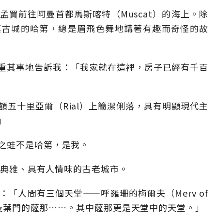
買前往阿曼首都馬斯喀特（Muscat）的海上。除
漠古城的哈第，總是眉飛色舞地講著有趣而奇怪的故
重其事地告訴我：「我家就在這裡，房子已經有千百
五十里亞爾（Rial）上簡潔俐落，具有明顯現代主
」
之蛙不是哈第，是我。
質樸典雅、具有人情味的古老城市。
「人間有三個天堂——呼羅珊的梅爾夫（Merv of
，以及葉門的薩那……。其中薩那更是天堂中的天堂。」