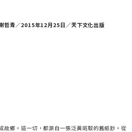
哲青／2015年12月25日／天下文化出版
成故鄉。這一切，都源自一張泛黃斑駁的舊紙鈔。從