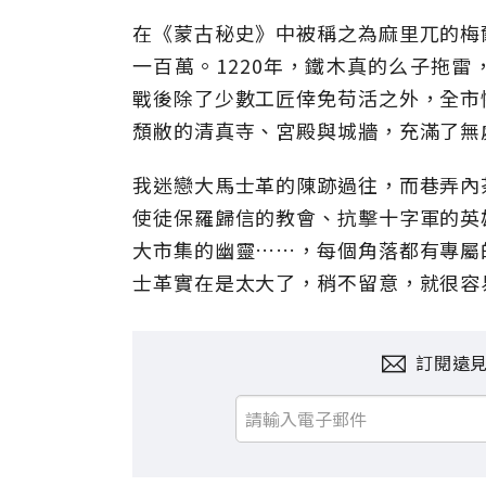
在《蒙古秘史》中被稱之為麻里兀的梅
一百萬。1220年，鐵木真的么子拖
戰後除了少數工匠倖免苟活之外，全市
頹敝的清真寺、宮殿與城牆，充滿了無
我迷戀大馬士革的陳跡過往，而巷弄內
使徒保羅歸信的教會、抗擊十字軍的英
大市集的幽靈……，每個角落都有專屬
士革實在是太大了，稍不留意，就很容
訂閱遠