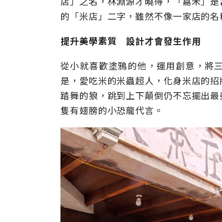
店」之名，林淵源才曉得，「嘉禾」是
的「米店」二字，雖然不像一家店的名
提升美學素質 設計才會發生作用
從小就喜歡塗鴉的他，運用創意，將
是，愛吃米的米蟲超人，化身米店的招
踏舞的狼，跳到上下顛倒仍不忘擺出最
隻有翅膀的小恐龍代言。