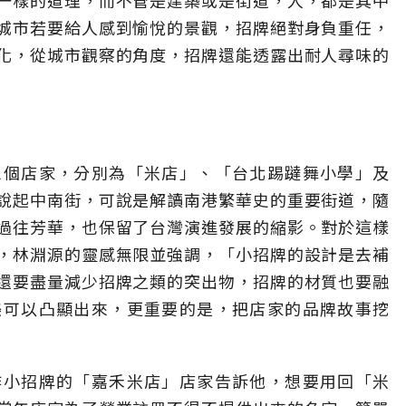
一樣的道理，而不管是建築或是街道，人，都是其中
城市若要給人感到愉悅的景觀，招牌絕對身負重任，
化，從城市觀察的角度，招牌還能透露出耐人尋味的
三個店家，分別為「米店」、「台北踢躂舞小學」及
說起中南街，可說是解讀南港繁華史的重要街道，隨
過往芳華，也保留了台灣演進發展的縮影。對於這樣
，林淵源的靈感無限並強調，「小招牌的設計是去補
還要盡量減少招牌之類的突出物，招牌的材質也要融
美可以凸顯出來，更重要的是，把店家的品牌故事挖
作小招牌的「嘉禾米店」店家告訴他，想要用回「米