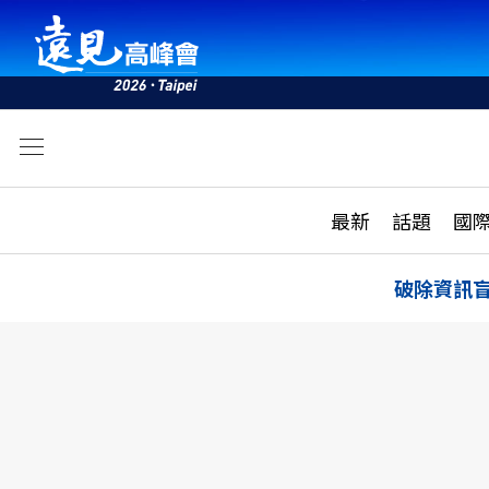
文
最新
最新
話題
國
雜誌目錄
活動
話題
AI
破除資訊
學堂
專題報導
科技
教育
遠見ON AIR
影音
合作