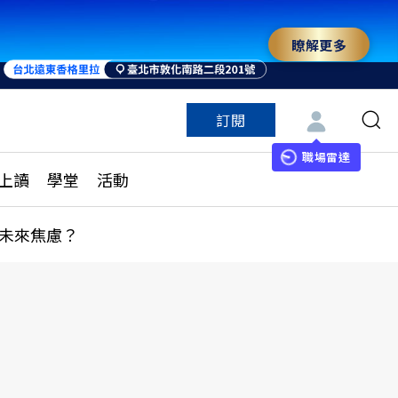
瞭解更多
訂閱
特色頻道
訂閱
見線上讀
ESG遠見
職場雷達
上讀
學堂
活動
多訂閱方案
城市學
刊購買
健康遠見
未來焦慮？
子報訂閱
華人精英論壇
享知識包
領導影響力學院