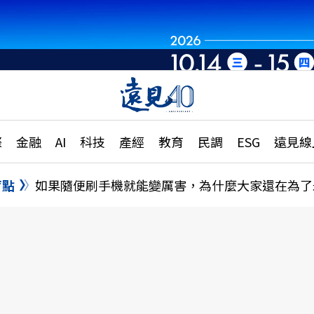
章
特輯
文章
大學升學、職涯攻略
遠
際
金融
AI
科技
產經
教育
民調
ESG
遠見線
國際
更
縣市施政調查全解析
金融
單
民調
盲點
如果隨便刷手機就能變厲害，為什麼大家還在為了
產經
電
好享生活
獨
專欄