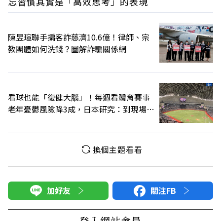
忘習慣其實是「高效思考」的表現
陳昱瑄聯手掮客詐慈濟10.6億！律師、宗
教團體如何洗錢？圖解詐騙關係網
看球也能「復健大腦」！每週看體育賽事
老年憂鬱風險降3成，日本研究：到現場效
果更好
換個主題看看
加好友
關注FB
登入網站會員