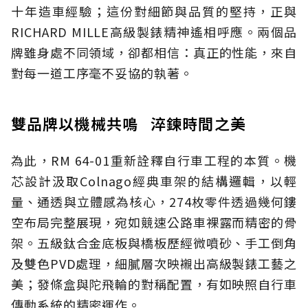
十年造車經驗；這份對細節與品質的堅持，正與
RICHARD MILLE高級製錶精神遙相呼應。兩個品
牌雖身處不同領域，卻都相信：真正的性能，來自
對每一道工序毫不妥協的執著。
雙品牌以機械共鳴 淬鍊時間之美
為此，RM 64-01重新詮釋自行車工程的本質。機
芯設計汲取Colnago經典車架的結構邏輯，以輕
量、通透與立體感為核心，274枚零件透過幾何鏤
空布局完整展現，宛如競速公路車裸露而精密的骨
架。五級鈦合金底板與橋板歷經微噴砂、手工倒角
及雙色PVD處理，細膩層次映襯出高級製錶工藝之
美；發條盒與陀飛輪的對稱配置，有如映照自行車
傳動系統的精密運作。