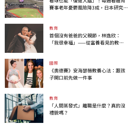
看球也能「復健大腦」！每週看體育
賽事老年憂鬱風險降3成，日本研究：
到現場效果更好
教育
首個沒有爸爸的父親節，林逸欣：
「我很幸福」——從富養看見的教養
課
國際
《奧德賽》安海瑟薇教養心法：跟孩
子開口前先做一件事
教育
「人間蒸發式」離職是什麼？真的沒
禮貌嗎？