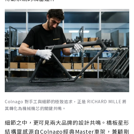
Colnago 對手工與細節的極致追求，正是 RICHARD MILLE 將
其轉化為機械機芯的關鍵共鳴。
細節之中，更可見兩大品牌的設計共鳴。橋板星形
結構靈感源自Colnago經典Master車架，兼顧剛