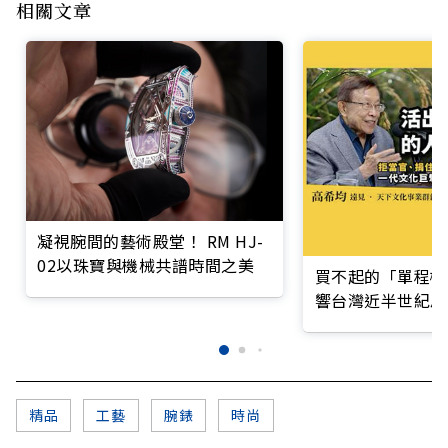
相關文章
凝視腕間的藝術殿堂！ RM HJ-
02以珠寶與機械共譜時間之美
買不起的「單程機
響台灣近半世紀思
精品
工藝
腕錶
時尚