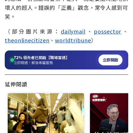
壞人的超人。錯誤的「正義」觀念，常令人感到可
笑。
（部分圖片來源：
dailymail
、
possector
、
theonlinecitizen
、
worldtribune
）
72%
領先者已開啟【職場雷達】
立即開啟
立即開通！解鎖專屬服務
延伸閱讀