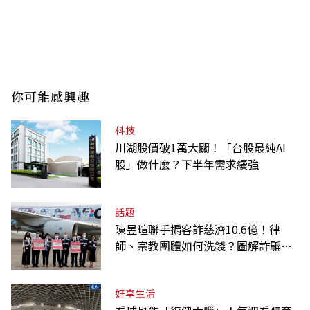
你可能感興趣
科技
川湖股價破1萬大關！「台股最純AI
股」做什麼？下半年需求續強
話題
陳昱瑄聯手掮客詐慈濟10.6億！律
師、宗教團體如何洗錢？圖解詐騙關
係網
好享生活