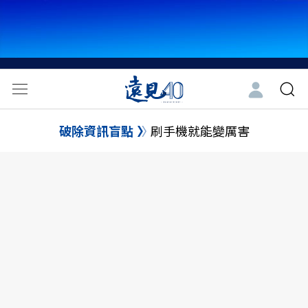
破除資訊盲點
刷手機就能變厲害