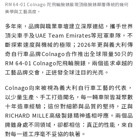
RM 64-01 Colnago 陀飛輪腕錶展現頂級腕錶顛覆傳統的幾何
美學與工藝高度。
多年來，品牌與職業車壇建立深厚連結，攜手世界
頂尖車手及UAE Team Emirates等冠軍車隊，不
斷探索速度與機械的極限；2026年更與義大利傳
奇自行車品牌Colnago合作推出全球限量50只的
RM 64-01 Colnago陀飛輪腕錶，兩個追求卓越的
工藝品牌交會，正迸發全球注目的光亮。
Colnago向來被視為義大利自行車工藝的代表，
以少量生產、手工打造聞名，每一輛車架皆凝聚數
十年造車經驗；這份對細節與品質的堅持，正與
RICHARD MILLE高級製錶精神遙相呼應。兩個品
牌雖身處不同領域，卻都相信：真正的性能，來自
對每一道工序毫不妥協的執著。