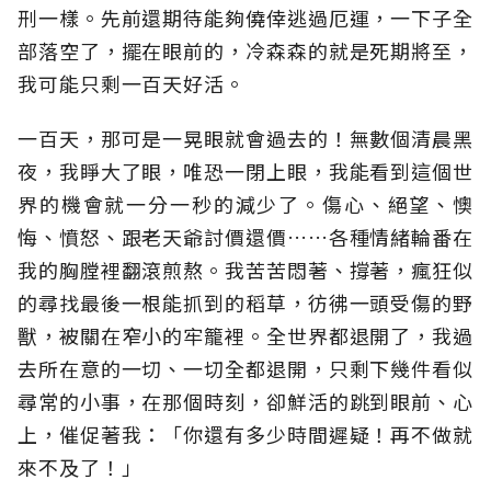
刑一樣。先前還期待能夠僥倖逃過厄運，一下子全
部落空了，擺在眼前的，冷森森的就是死期將至，
我可能只剩一百天好活。
一百天，那可是一晃眼就會過去的！無數個清晨黑
夜，我睜大了眼，唯恐一閉上眼，我能看到這個世
界的機會就一分一秒的減少了。傷心、絕望、懊
悔、憤怒、跟老天爺討價還價……各種情緒輪番在
我的胸膛裡翻滾煎熬。我苦苦悶著、撐著，瘋狂似
的尋找最後一根能抓到的稻草，彷彿一頭受傷的野
獸，被關在窄小的牢籠裡。全世界都退開了，我過
去所在意的一切、一切全都退開，只剩下幾件看似
尋常的小事，在那個時刻，卻鮮活的跳到眼前、心
上，催促著我：「你還有多少時間遲疑！再不做就
來不及了！」