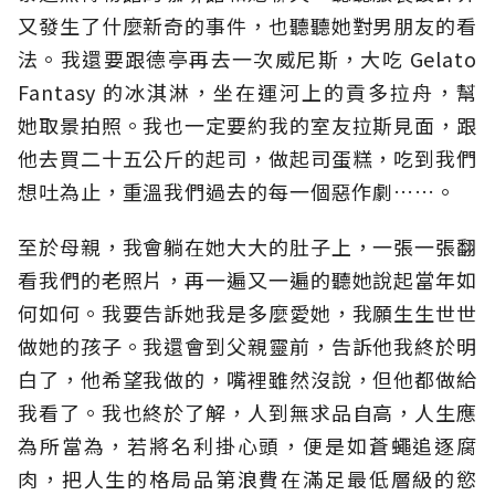
又發生了什麼新奇的事件，也聽聽她對男朋友的看
法。我還要跟德亭再去一次威尼斯，大吃 Gelato
Fantasy 的冰淇淋，坐在運河上的貢多拉舟，幫
她取景拍照。我也一定要約我的室友拉斯見面，跟
他去買二十五公斤的起司，做起司蛋糕，吃到我們
想吐為止，重溫我們過去的每一個惡作劇……。
至於母親，我會躺在她大大的肚子上，一張一張翻
看我們的老照片，再一遍又一遍的聽她說起當年如
何如何。我要告訴她我是多麼愛她，我願生生世世
做她的孩子。我還會到父親靈前，告訴他我終於明
白了，他希望我做的，嘴裡雖然沒說，但他都做給
我看了。我也終於了解，人到無求品自高，人生應
為所當為，若將名利掛心頭，便是如蒼蠅追逐腐
肉，把人生的格局品第浪費在滿足最低層級的慾