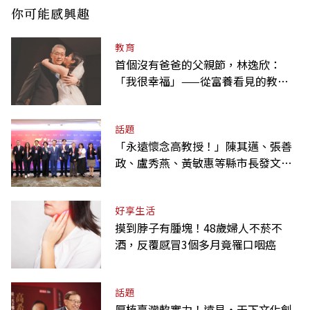
你可能感興趣
教育
首個沒有爸爸的父親節，林逸欣：
「我很幸福」——從富養看見的教養
課
話題
「永遠懷念高教授！」陳其邁、張善
政、盧秀燕、黃敏惠等縣市長發文弔
唁高希均
好享生活
摸到脖子有腫塊！48歲婦人不菸不
酒，反覆感冒3個多月竟罹口咽癌
話題
厚植臺灣軟實力！遠見‧天下文化創