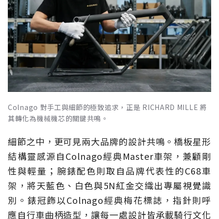
Colnago 對手工與細節的極致追求，正是 RICHARD MILLE 將
其轉化為機械機芯的關鍵共鳴。
細節之中，更可見兩大品牌的設計共鳴。橋板星形
結構靈感源自Colnago經典Master車架，兼顧剛
性與輕量；腕錶配色則取自品牌代表性的C68車
架，將天藍色、白色與5N紅金交織出專屬視覺識
別。錶冠飾以Colnago經典梅花標誌，指針則呼
應自行車曲柄造型，讓每一處設計皆承載騎行文化