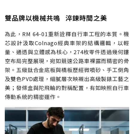
雙品牌以機械共鳴 淬鍊時間之美
為此，RM 64-01重新詮釋自行車工程的本質。機
芯設計汲取Colnago經典車架的結構邏輯，以輕
量、通透與立體感為核心，274枚零件透過幾何鏤
空布局完整展現，宛如競速公路車裸露而精密的骨
架。五級鈦合金底板與橋板歷經微噴砂、手工倒角
及雙色PVD處理，細膩層次映襯出高級製錶工藝之
美；發條盒與陀飛輪的對稱配置，有如映照自行車
傳動系統的精密運作。