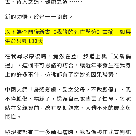
世、待人之道、健康之道……。
新的領悟，於是一一開啟。
以下為李開復新書《我修的死亡學分》書摘－如果
生命只剩100天
在我尋求康復時，竟然在登山步道上與「父親偶
遇」，這個不可思議的巧合，讓近年來發生在我身
上的許多事件，彷彿都有了奇妙的因果聯繫。
中國人講「身體髮膚，受之父母，不敢毀傷」，我
不僅毀傷、糟蹋了，還讓自己險些丟了性命。每次
站在父親靈前，總有歷劫歸來、大難不死的慶幸與
懺悔。
發現腹部有二十多顆腫瘤時，我就像被正式宣判死