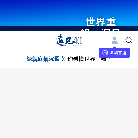
世界重
組・洞見
未來 與
世界領袖
職場雷達
練就底氣沉澱
你看懂世界了嗎？
同行