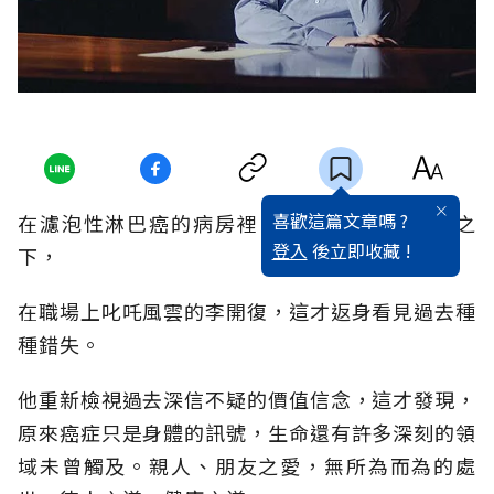
喜歡這篇文章嗎 ?
在濾泡性淋巴癌的病房裡，在生死大惑的拷問之
登入
後立即收藏 !
下，
在職場上叱吒風雲的李開復，這才返身看見過去種
種錯失。
他重新檢視過去深信不疑的價值信念，這才發現，
原來癌症只是身體的訊號，生命還有許多深刻的領
域未曾觸及。親人、朋友之愛，無所為而為的處