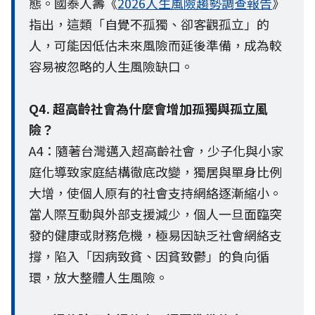
態。國泰人壽《
2026人生風險趨勢調查報告
》
指出，這類「自覺不孤獨、卻客觀孤立」的
人，可能因低估未來風險而延後準備，成為較
容易被忽略的人生風險缺口。
Q4. 超高齡社會為什麼會增加孤獨與孤立風
險？
A4：隨著台灣邁入超高齡社會，少子化與小家
庭化導致家庭結構徹底改變，獨居與單身比例
大增，使個人原有的社會支持網絡逐漸縮小。
當人際互動與外部支援減少，個人一旦面臨突
發的健康或財務危機，極易因缺乏社會網絡支
撐，陷入「因病致貧、因貧致鬱」的負向循
環，放大整體人生風險。