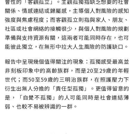
會性的「客觀孤立」。主觀孤獨指缺乏想要的社會
關係、情感連結或歸屬感，主導個人對風險的感知
強度與焦慮程度；而客觀孤立則指與家人、朋友、
社區或社會網絡的接觸很少，與個人對風險的規劃
準備與支持資源有關，這兩者可能同時存在，也可
能彼此獨立，在無形中拉大人生風險的防護缺口。
報告中呈現幾個值得關注的現象：孤獨感受最高並
非刻板印象中的高齡族群，而是20至29歲的年輕
世代；而50至59歲的三明治族群，在照護壓力下
衍生出無人分擔的「責任型孤獨」。更值得留意的
是，「自覺不孤獨」的人可能同時是社會連結薄
弱、也較不易被辨識的一群。