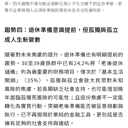
移。四大趨勢不僅勾勒出高齡化與少子化交織下的生存考驗，更
警示企業與個人必須從單點防禦走向全方位防護布局。
趨勢四：退休準備意識提前，但孤獨與孤立
成人生新變數
隨著對未來焦慮的提升，退休準備也有明顯提前的
趨勢。30至39歲族群中已有24.2%將「老後退休
儲備」列為最重要的財務項目，僅次於「基本生活
開銷」（35%）。孤獨與孤立會放大民眾對未知
風險的焦慮，若長期缺乏社會支持，也可能增加晚
年面臨孤獨死風險的可能性；且這份焦慮不一定能
轉化為實質行動，突顯老後準備能否被妥善規劃與
執行，已不再侷限於單純的金融工具，更包括是否
擁有足夠的社會支持與連結。