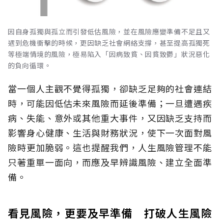
因自身孤獨與孤立而引發低估風險，並在風險應變準備不足且又
遇到危機衝擊的時候，更因缺乏社會網絡支撐，甚至提高孤獨死
等極端情境的風險，極易陷入「因病致貧、因貧致鬱」狀況惡化
的負向循環。
當一個人主觀不覺得孤獨，卻缺乏足夠的社會連結
時，可能因低估未來風險而延後準備；一旦遭遇疾
病、失能、意外或其他重大事件，又因缺乏支持而
影響身心健康、生活與財務狀況，使下一次面對風
險時更加脆弱。這也提醒我們，人生風險管理不能
只著重單一面向，而應及早辨識風險、建立全面準
備。
看見風險，更要及早準備 打破人生風險