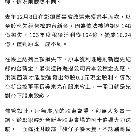
樓，情況則截然不同。
去年12月8日在彰銀董事會改選未獲過半席次，以
至於喪失經營權的台新金，因為依法被迫認列148
億損失，103年度稅後淨利從164億，變成16.24
億，僅剩原本一成不到。
在帳上認列巨額損失下，原本獲利理應刷新歷史紀
錄的台新金，最後還得提撥公司資本公積金支應，
東湊西湊才能勉強發出每股0.1元現金股利。導致
台新金控董事長吳東亮在股東會上，一開口就是先
對台下股東致歉。
儘管如此，座無虛席的股東會場，卻無人多置一
詞。從彰銀趕赴台新金股東會場的阿土伯還大力送
暖，一面痛批財政部「豬仔子養大隻，不認豬哥做