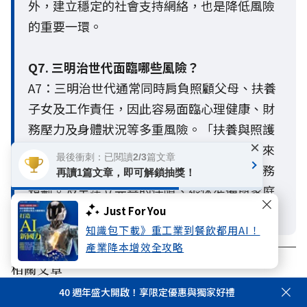
外，建立穩定的社會支持網絡，也是降低風險
的重要一環。
Q7. 三明治世代面臨哪些風險？
A7：三明治世代通常同時肩負照顧父母、扶養
子女及工作責任，因此容易面臨心理健康、財
務壓力及身體狀況等多重風險。「扶養與照護
×
責任」已成為三明治世代最主要的心理壓力來
最後衝刺：已閱讀2/3篇文章
源，長期下來可能影響健康、退休準備與財務
再讀1篇文章，即可解鎖抽獎！
規劃。及早建立完善的保障、退休準備與家庭
支持網絡，有助於提升面對人生風險的韌性。
Just For You
知識包下載》重工業到餐飲都用AI！
產業降本增效全攻略
相關文章
40 週年盛大開啟！享限定優惠與獨家好禮