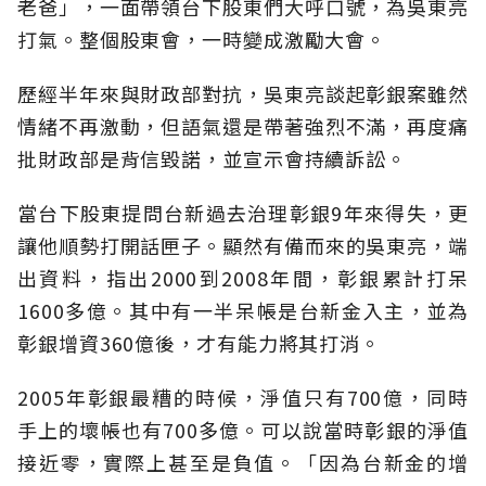
老爸」，一面帶領台下股東們大呼口號，為吳東亮
打氣。整個股東會，一時變成激勵大會。
歷經半年來與財政部對抗，吳東亮談起彰銀案雖然
情緒不再激動，但語氣還是帶著強烈不滿，再度痛
批財政部是背信毀諾，並宣示會持續訴訟。
當台下股東提問台新過去治理彰銀9年來得失，更
讓他順勢打開話匣子。顯然有備而來的吳東亮，端
出資料，指出2000到2008年間，彰銀累計打呆
1600多億。其中有一半呆帳是台新金入主，並為
彰銀增資360億後，才有能力將其打消。
2005年彰銀最糟的時候，淨值只有700億，同時
手上的壞帳也有700多億。可以說當時彰銀的淨值
接近零，實際上甚至是負值。「因為台新金的增