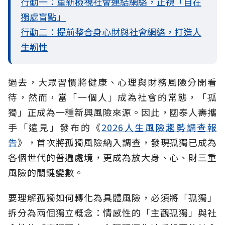
行動一：重新檢視社會連結網絡，正視「自在
獨處盲點」
行動二：提前整合身心財與社會網絡，打造人
生韌性
過去，大眾習慣將健康、心理與財務風險分開看
待，然而，當「一個人」成為社會的常態，「孤
獨」正成為一種新興風險來源。因此，國泰人壽攜
手「遠見」發布的《
2026人生風險趨勢調查報
告
》，首次將孤獨風險納入調查，發現孤獨已成為
各個世代的普遍處境，更成為放大身、心、財三重
風險的關鍵變數。
要理解孤獨如何轉化為具體風險，必須將「孤獨」
拆分為兩個獨立概念：情感性的「主觀孤獨」與社