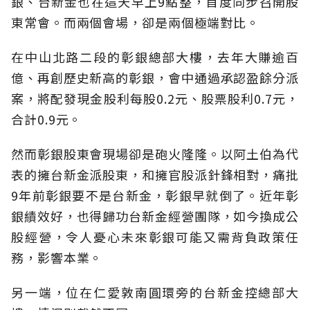
銀、台新金也在這天早上9點整，首度同步召開股
東常會。而兩個會場，卻是兩個極端對比。
在中山北路二段的彰銀總部大樓，去年大賺逾百
億、再創歷史新高的彰銀，會中通過承認盈餘分派
案，將配發現金股利每股0.2元、股票股利0.7元，
合計0.9元。
然而彰銀股東會現場卻是砲火隆隆。以阿土伯為代
表的擁台新金派股東，和擁官股派針鋒相對，痛批
9年前彰銀要不是台新金，彰銀早就倒了。近年彰
銀績效好，也得歸功台新金經營團隊，如今換成公
股經營，令人憂心未來彰銀可能又需背負政策任
務，影響本業。
另一端，位在仁愛敦南圓環旁的台新金控總部大